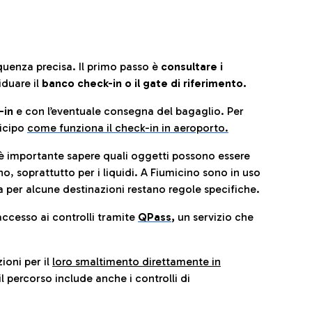
quenza precisa. Il primo passo è
consultare i
iduare il
banco check-in o il gate di riferimento.
-in
e con l’eventuale consegna del bagaglio. Per
icip
o
come funziona il check-in in aeroporto.
è importante sapere quali oggetti possono essere
o, soprattutto per i liquidi. A Fiumicino sono in uso
 per alcune destinazioni restano regole specifiche.
accesso ai controlli tramite
QPass
,
un servizio che
ioni per il
loro smaltimento direttamente in
il percorso include anche i controlli di