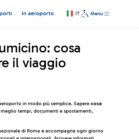
porti
In aeroporto
IT
Menu
iumicino: cosa
e il viaggio
l’aeroporto in modo più semplice. Sapere
cosa
e meglio tempi, documenti e spostamenti,
ternazionale di Roma e accompagna ogni giorno
ionali e internazionali. Arrivare informati