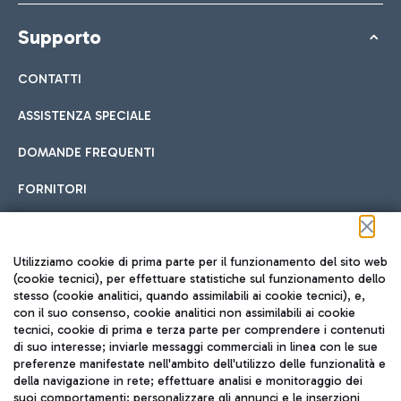
Supporto
CONTATTI
ASSISTENZA SPECIALE
DOMANDE FREQUENTI
FORNITORI
Seguici sui social
Utilizziamo cookie di prima parte per il funzionamento del sito web
(cookie tecnici), per effettuare statistiche sul funzionamento dello
stesso (cookie analitici, quando assimilabili ai cookie tecnici), e,
con il suo consenso, cookie analitici non assimilabili ai cookie
tecnici, cookie di prima e terza parte per comprendere i contenuti
di suo interesse; inviarle messaggi commerciali in linea con le sue
TRAVEL JOURNAL
preferenze manifestate nell'ambito dell'utilizzo delle funzionalità e
della navigazione in rete; effettuare analisi e monitoraggio dei
ITA
suoi comportamenti; personalizzare gli annunci e le inserzioni