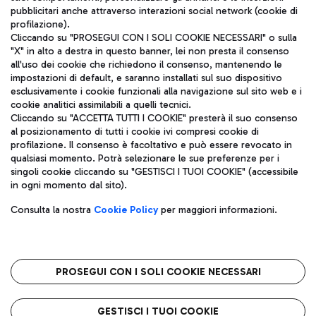
pubblicitari anche attraverso interazioni social network (cookie di
profilazione).
Cliccando su "PROSEGUI CON I SOLI COOKIE NECESSARI" o sulla
"X" in alto a destra in questo banner, lei non presta il consenso
all'uso dei cookie che richiedono il consenso, mantenendo le
impostazioni di default, e saranno installati sul suo dispositivo
esclusivamente i cookie funzionali alla navigazione sul sito web e i
Aeroporti di Roma S.p.A. - Società soggetta a direzione e
cookie analitici assimilabili a quelli tecnici.
coordinamento di Mundys S.p.A.
Cliccando su "ACCETTA TUTTI I COOKIE" presterà il suo consenso
al posizionamento di tutti i cookie ivi compresi cookie di
Codice fiscale e Registro delle Imprese di Roma 13032990155 P.
profilazione. Il consenso è facoltativo e può essere revocato in
IVA 06572251004
qualsiasi momento. Potrà selezionare le sue preferenze per i
Capitale sociale 62.224.743,00 int. vers.
singoli cookie cliccando su "GESTISCI I TUOI COOKIE" (accessibile
Sede legale: Via Pier Paolo Racchetti 1 - 00054 Fiumicino (RM)
in ogni momento dal sito).
telefono +39 06 65951
Privacy policy
Note legali
Consulta la nostra
Cookie Policy
per maggiori informazioni.
Mappa sito
Accessibilità
Roma FCO
L'aeroporto stellato
PROSEGUI CON I SOLI COOKIE NECESSARI
QUALITÀ
SOSTENIBILITÀ
INNOVAZIONE
GESTISCI I TUOI COOKIE