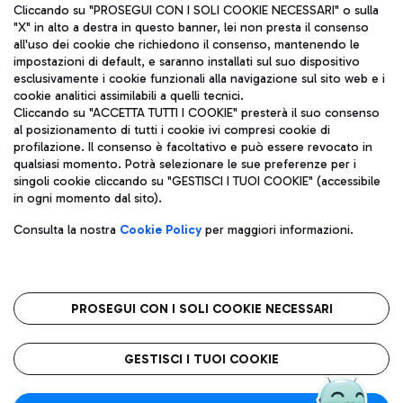
Cliccando su "PROSEGUI CON I SOLI COOKIE NECESSARI" o sulla
"X" in alto a destra in questo banner, lei non presta il consenso
all'uso dei cookie che richiedono il consenso, mantenendo le
impostazioni di default, e saranno installati sul suo dispositivo
esclusivamente i cookie funzionali alla navigazione sul sito web e i
Aeroporti di Roma S.p.A. - Società soggetta a direzione e
cookie analitici assimilabili a quelli tecnici.
coordinamento di Mundys S.p.A.
Cliccando su "ACCETTA TUTTI I COOKIE" presterà il suo consenso
al posizionamento di tutti i cookie ivi compresi cookie di
Codice fiscale e Registro delle Imprese di Roma 13032990155 P.
profilazione. Il consenso è facoltativo e può essere revocato in
IVA 06572251004
qualsiasi momento. Potrà selezionare le sue preferenze per i
Capitale sociale 62.224.743,00 int. vers.
singoli cookie cliccando su "GESTISCI I TUOI COOKIE" (accessibile
Sede legale: Via Pier Paolo Racchetti 1 - 00054 Fiumicino (RM)
in ogni momento dal sito).
telefono +39 06 65951
Privacy policy
Note legali
Consulta la nostra
Cookie Policy
per maggiori informazioni.
Mappa sito
Accessibilità
Roma FCO
L'aeroporto stellato
PROSEGUI CON I SOLI COOKIE NECESSARI
QUALITÀ
SOSTENIBILITÀ
INNOVAZIONE
GESTISCI I TUOI COOKIE