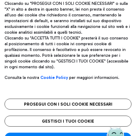
Cliccando su "PROSEGUI CON I SOLI COOKIE NECESSARI" o sulla
"X" in alto a destra in questo banner, lei non presta il consenso
all'uso dei cookie che richiedono il consenso, mantenendo le
impostazioni di default, e saranno installati sul suo dispositivo
esclusivamente i cookie funzionali alla navigazione sul sito web e i
Aeroporti di Roma S.p.A. - Società soggetta a direzione e
cookie analitici assimilabili a quelli tecnici.
coordinamento di Mundys S.p.A.
Cliccando su "ACCETTA TUTTI I COOKIE" presterà il suo consenso
al posizionamento di tutti i cookie ivi compresi cookie di
Codice fiscale e Registro delle Imprese di Roma 13032990155 P.
profilazione. Il consenso è facoltativo e può essere revocato in
IVA 06572251004
qualsiasi momento. Potrà selezionare le sue preferenze per i
Capitale sociale 62.224.743,00 int. vers.
singoli cookie cliccando su "GESTISCI I TUOI COOKIE" (accessibile
Sede legale: Via Pier Paolo Racchetti 1 - 00054 Fiumicino (RM)
in ogni momento dal sito).
telefono +39 06 65951
Privacy policy
Note legali
Consulta la nostra
Cookie Policy
per maggiori informazioni.
Mappa sito
Accessibilità
Roma FCO
L'aeroporto stellato
PROSEGUI CON I SOLI COOKIE NECESSARI
QUALITÀ
SOSTENIBILITÀ
INNOVAZIONE
GESTISCI I TUOI COOKIE