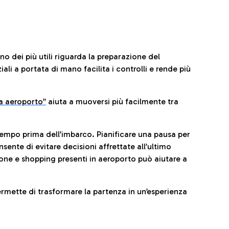
no dei più utili riguarda la preparazione del
li a portata di mano facilita i controlli e rende più
da aeroporto”
a
iuta a muoversi più facilmente tra
tempo prima dell’imbarco. Pianificare una pausa per
sente di evitare decisioni affrettate all’ultimo
one e shopping presenti in aeroporto può aiutare a
ermette di trasformare la partenza in un’esperienza