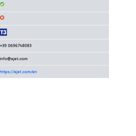
+39 0696748083
info@ajet.com
https://ajet.com/en