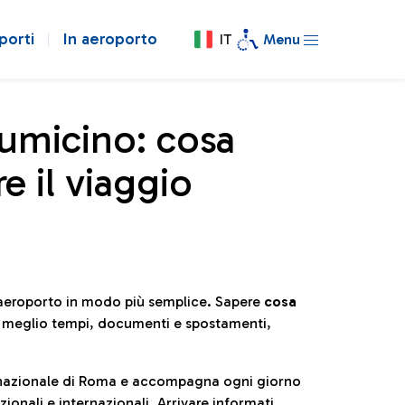
porti
In aeroporto
IT
Menu
iumicino: cosa
e il viaggio
l’aeroporto in modo più semplice. Sapere
cosa
e meglio tempi, documenti e spostamenti,
ternazionale di Roma e accompagna ogni giorno
ionali e internazionali. Arrivare informati