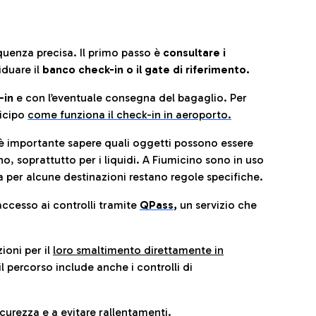
quenza precisa. Il primo passo è
consultare i
iduare il
banco check-in o il gate di riferimento.
-in
e con l’eventuale consegna del bagaglio. Per
icip
o
come funziona il check-in in aeroporto.
è importante sapere quali oggetti possono essere
o, soprattutto per i liquidi. A Fiumicino sono in uso
 per alcune destinazioni restano regole specifiche.
accesso ai controlli tramite
QPass
,
un servizio che
ioni per il
loro smaltimento direttamente in
il percorso include anche i controlli di
urezza e a evitare rallentamenti.