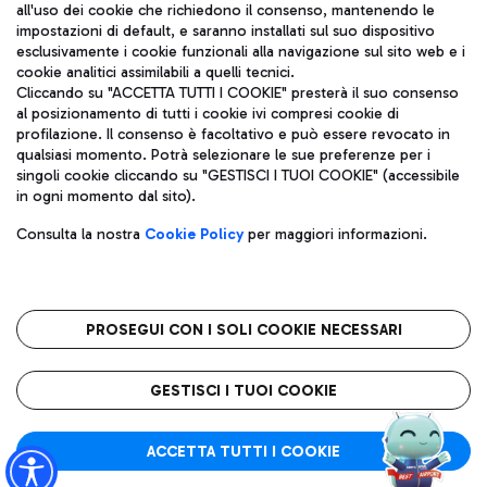
all'uso dei cookie che richiedono il consenso, mantenendo le
impostazioni di default, e saranno installati sul suo dispositivo
esclusivamente i cookie funzionali alla navigazione sul sito web e i
Aeroporti di Roma S.p.A. - Società soggetta a direzione e
cookie analitici assimilabili a quelli tecnici.
coordinamento di Mundys S.p.A.
Cliccando su "ACCETTA TUTTI I COOKIE" presterà il suo consenso
al posizionamento di tutti i cookie ivi compresi cookie di
Codice fiscale e Registro delle Imprese di Roma 13032990155 P.
profilazione. Il consenso è facoltativo e può essere revocato in
IVA 06572251004
qualsiasi momento. Potrà selezionare le sue preferenze per i
Capitale sociale 62.224.743,00 int. vers.
singoli cookie cliccando su "GESTISCI I TUOI COOKIE" (accessibile
Sede legale: Via Pier Paolo Racchetti 1 - 00054 Fiumicino (RM)
in ogni momento dal sito).
telefono +39 06 65951
Privacy policy
Note legali
Consulta la nostra
Cookie Policy
per maggiori informazioni.
Mappa sito
Accessibilità
Roma FCO
L'aeroporto stellato
PROSEGUI CON I SOLI COOKIE NECESSARI
QUALITÀ
SOSTENIBILITÀ
INNOVAZIONE
GESTISCI I TUOI COOKIE
ACCETTA TUTTI I COOKIE