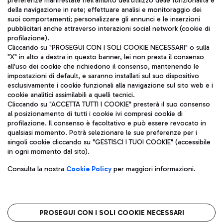
preferenze manifestate nell'ambito dell'utilizzo delle funzionalità e
della navigazione in rete; effettuare analisi e monitoraggio dei
ITA
suoi comportamenti; personalizzare gli annunci e le inserzioni
pubblicitari anche attraverso interazioni social network (cookie di
profilazione).
Cliccando su "PROSEGUI CON I SOLI COOKIE NECESSARI" o sulla
"X" in alto a destra in questo banner, lei non presta il consenso
all'uso dei cookie che richiedono il consenso, mantenendo le
impostazioni di default, e saranno installati sul suo dispositivo
esclusivamente i cookie funzionali alla navigazione sul sito web e i
Aeroporti di Roma S.p.A. - Società soggetta a direzione e
cookie analitici assimilabili a quelli tecnici.
coordinamento di Mundys S.p.A.
Cliccando su "ACCETTA TUTTI I COOKIE" presterà il suo consenso
al posizionamento di tutti i cookie ivi compresi cookie di
Codice fiscale e Registro delle Imprese di Roma 13032990155 P.
profilazione. Il consenso è facoltativo e può essere revocato in
IVA 06572251004
qualsiasi momento. Potrà selezionare le sue preferenze per i
Capitale sociale 62.224.743,00 int. vers.
singoli cookie cliccando su "GESTISCI I TUOI COOKIE" (accessibile
Sede legale: Via Pier Paolo Racchetti 1 - 00054 Fiumicino (RM)
in ogni momento dal sito).
telefono +39 06 65951
Privacy policy
Note legali
Consulta la nostra
Cookie Policy
per maggiori informazioni.
Mappa sito
Accessibilità
Roma FCO
L'aeroporto stellato
PROSEGUI CON I SOLI COOKIE NECESSARI