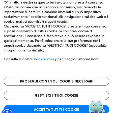
"X" in alto a destra in questo banner, lei non presta il consenso
all'uso dei cookie che richiedono il consenso, mantenendo le
impostazioni di default, e saranno installati sul suo dispositivo
esclusivamente i cookie funzionali alla navigazione sul sito web e i
Aeroporti di Roma S.p.A. - Società soggetta a direzione e
cookie analitici assimilabili a quelli tecnici.
coordinamento di Mundys S.p.A.
Cliccando su "ACCETTA TUTTI I COOKIE" presterà il suo consenso
al posizionamento di tutti i cookie ivi compresi cookie di
Codice fiscale e Registro delle Imprese di Roma 13032990155 P.
profilazione. Il consenso è facoltativo e può essere revocato in
IVA 06572251004
qualsiasi momento. Potrà selezionare le sue preferenze per i
Capitale sociale 62.224.743,00 int. vers.
singoli cookie cliccando su "GESTISCI I TUOI COOKIE" (accessibile
Sede legale: Via Pier Paolo Racchetti 1 - 00054 Fiumicino (RM)
in ogni momento dal sito).
telefono +39 06 65951
Privacy policy
Note legali
Consulta la nostra
Cookie Policy
per maggiori informazioni.
Mappa sito
Accessibilità
Roma FCO
L'aeroporto stellato
PROSEGUI CON I SOLI COOKIE NECESSARI
QUALITÀ
SOSTENIBILITÀ
INNOVAZIONE
GESTISCI I TUOI COOKIE
ACCETTA TUTTI I COOKIE