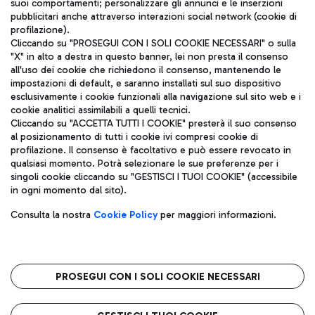
suoi comportamenti; personalizzare gli annunci e le inserzioni
pubblicitari anche attraverso interazioni social network (cookie di
profilazione).
Cliccando su "PROSEGUI CON I SOLI COOKIE NECESSARI" o sulla
"X" in alto a destra in questo banner, lei non presta il consenso
all'uso dei cookie che richiedono il consenso, mantenendo le
impostazioni di default, e saranno installati sul suo dispositivo
esclusivamente i cookie funzionali alla navigazione sul sito web e i
Aeroporti di Roma S.p.A. - Società soggetta a direzione e
cookie analitici assimilabili a quelli tecnici.
coordinamento di Mundys S.p.A.
Cliccando su "ACCETTA TUTTI I COOKIE" presterà il suo consenso
al posizionamento di tutti i cookie ivi compresi cookie di
Codice fiscale e Registro delle Imprese di Roma 13032990155 P.
profilazione. Il consenso è facoltativo e può essere revocato in
IVA 06572251004
qualsiasi momento. Potrà selezionare le sue preferenze per i
Capitale sociale 62.224.743,00 int. vers.
singoli cookie cliccando su "GESTISCI I TUOI COOKIE" (accessibile
Sede legale: Via Pier Paolo Racchetti 1 - 00054 Fiumicino (RM)
in ogni momento dal sito).
telefono +39 06 65951
Privacy policy
Note legali
Consulta la nostra
Cookie Policy
per maggiori informazioni.
Mappa sito
Accessibilità
Roma FCO
L'aeroporto stellato
PROSEGUI CON I SOLI COOKIE NECESSARI
QUALITÀ
SOSTENIBILITÀ
INNOVAZIONE