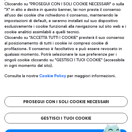
Cliccando su "PROSEGUI CON I SOLI COOKIE NECESSARI" o sulla
"X" in alto a destra in questo banner, lei non presta il consenso
all'uso dei cookie che richiedono il consenso, mantenendo le
impostazioni di default, e saranno installati sul suo dispositivo
esclusivamente i cookie funzionali alla navigazione sul sito web e i
Aeroporti di Roma S.p.A. - Società soggetta a direzione e
cookie analitici assimilabili a quelli tecnici.
coordinamento di Mundys S.p.A.
Cliccando su "ACCETTA TUTTI I COOKIE" presterà il suo consenso
al posizionamento di tutti i cookie ivi compresi cookie di
Codice fiscale e Registro delle Imprese di Roma 13032990155 P.
profilazione. Il consenso è facoltativo e può essere revocato in
IVA 06572251004
qualsiasi momento. Potrà selezionare le sue preferenze per i
Capitale sociale 62.224.743,00 int. vers.
singoli cookie cliccando su "GESTISCI I TUOI COOKIE" (accessibile
Sede legale: Via Pier Paolo Racchetti 1 - 00054 Fiumicino (RM)
in ogni momento dal sito).
telefono +39 06 65951
Privacy policy
Note legali
Consulta la nostra
Cookie Policy
per maggiori informazioni.
Mappa sito
Accessibilità
Roma FCO
L'aeroporto stellato
PROSEGUI CON I SOLI COOKIE NECESSARI
QUALITÀ
SOSTENIBILITÀ
INNOVAZIONE
GESTISCI I TUOI COOKIE