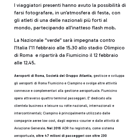
I viaggiatori presenti hanno avuto la possibilità di
farsi fotografare, in un’atmosfera di festa, con
gli atleti di una delle nazionali più forti al
mondo, partecipando all’inatteso flash mob.
La Nazionale “verde” sarà impegnata contro
l’Italia l’11 febbraio alle 15.30 allo stadio Olimpico
di Roma e ripartirà da Fiumicino il 12 febbraio
alle 12.45.
Aeroporti di Roma
,
Società del Gruppo Atlantia
, gestisce e sviluppa
gli aeroporti di Roma Fiumicino e Ciampino e svolge altre attività
connesse e complementari alla gestione aeroportuale. Fiumicino
opera attraverso quattro terminal passeggeri. E’ dedicato alla
clientela business e leisure su rotte nazionali, internazionali e
intercontinentali; Ciampino è principalmente utilizzato dalle
compagnie aeree low cost, dagli express-courier e dalle attività di
Aviazione Generale.
Nel 2016
ADR ha registrato, come sistema
aeroportuale,
oltre 47 milioni di passeggeri con oltre 230