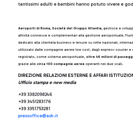
tantissimi adulti e bambini hanno potuto vivere e go
Aeroporti di Roma, Società del Gruppo Atlantia,
gestisce e svilup
attività connesse e complementari alla gestione aeroportuale. Fiumi
dedicato alla clientela business e leisure su rotte nazionali, intern
utilizzato dalle compagnie aeree low cost, dagli express-courier e d
registrato, come sistema aeroportuale,
oltre 46 milioni di passegg
grazie alle
circa 100 compagnie aeree
operanti nei due scali.
DIREZIONE RELAZIONI ESTERNE E AFFARI ISTITUZIO
Ufficio stampa e new media
+39 3382098246
+39 3451283176
+39 3351753281
pressoffice@adr.it