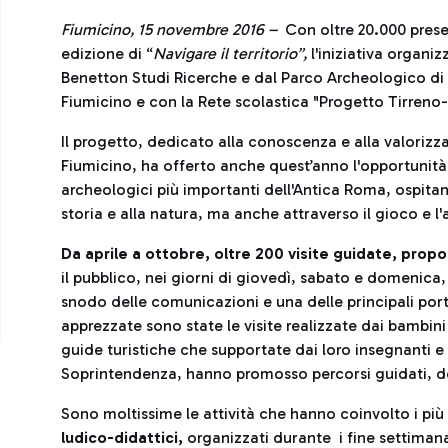
Fiumicino, 15 novembre 2016 –
Con oltre 20.000 prese
edizione di “
Navigare il territorio”,
l'iniziativa organ
Benetton Studi Ricerche e dal Parco Archeologico di O
Fiumicino e con la Rete scolastica "Progetto Tirreno
Il progetto, dedicato alla conoscenza e alla valorizza
Fiumicino, ha offerto anche quest’anno l'opportunità 
archeologici più importanti dell'Antica Roma, ospitand
storia e alla natura, ma anche attraverso il gioco e l'
Da aprile a ottobre,
oltre 200 visite guidate, propos
il pubblico, nei giorni di giovedì, sabato e domenica, 
snodo delle comunicazioni e una delle principali por
apprezzate sono state le visite realizzate dai bambin
guide turistiche che supportate dai loro insegnanti e
Soprintendenza, hanno promosso percorsi guidati, ded
Sono moltissime le attività che hanno coinvolto i più 
ludico-didattici,
organizzati durante i fine settiman