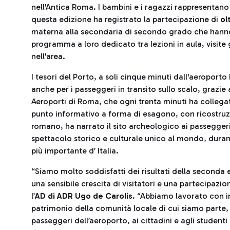
nell'Antica Roma. I bambini e i ragazzi rappresentano 
questa edizione ha registrato la partecipazione di
ol
materna alla secondaria di secondo grado che hanno 
programma a loro dedicato tra lezioni in aula, visite g
nell'area.
I tesori del Porto, a soli cinque minuti dall'aeroporto
anche per i passeggeri in transito sullo scalo, grazi
Aeroporti di Roma, che ogni trenta minuti ha collega
punto informativo a forma di esagono, con ricostruzi
romano, ha narrato il sito archeologico ai passeggeri 
spettacolo storico e culturale unico al mondo, durant
più importante d’ Italia.
“Siamo molto soddisfatti dei risultati della seconda e
una sensibile crescita di visitatori e una partecipazion
l’
AD di ADR
Ugo de Carolis
. “Abbiamo lavorato con i
patrimonio della comunità locale di cui siamo parte, 
passeggeri dell’aeroporto, ai cittadini e agli student