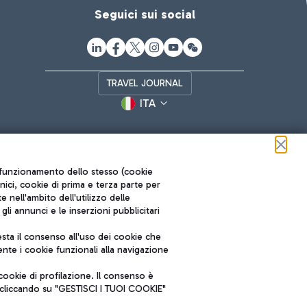
Seguici sui social
TRAVEL JOURNAL
ITA
ul funzionamento dello stesso (cookie
cnici, cookie di prima e terza parte per
nell'ambito dell'utilizzo delle
li annunci e le inserzioni pubblicitari
ta il consenso all'uso dei cookie che
Roma FCO
nte i cookie funzionali alla navigazione
L'aeroporto stellato
ookie di profilazione. Il consenso è
SOSTENIBILITÀ
INNOVAZIONE
e cliccando su "GESTISCI I TUOI COOKIE"