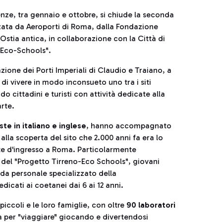
nze, tra gennaio e ottobre, si chiude la seconda
izzata da Aeroporti di Roma, dalla Fondazione
stia antica, in collaborazione con la Città di
-Eco-Schools".
zione dei Porti Imperiali di Claudio e Traiano, a
di vivere in modo inconsueto uno tra i siti
o cittadini e turisti con attività dedicate alla
arte.
te in italiano e inglese
, hanno accompagnato
alla scoperta del sito che 2.000 anni fa era lo
te d'ingresso a Roma. Particolarmente
i del "Progetto Tirreno-Eco Schools", giovani
 da personale specializzato della
icati ai coetanei dai 6 ai 12 anni.
piccoli e le loro famiglie, con oltre
90 laboratori
a per "viaggiare" giocando e divertendosi