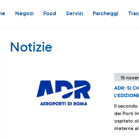
ne
Negozi
Food
Servizi
Parcheggi
Tras
Notizie
15 nove
ADR: SI C
L’EDIZION
Il secondo
dei Porti I
ospitato ol
materna al