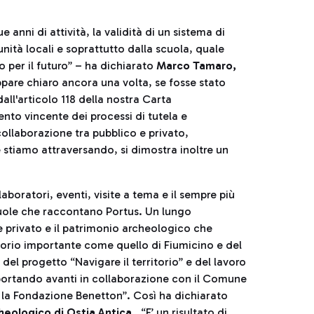
 anni di attività, la validità di un sistema di
nità locali e soprattutto dalla scuola, quale
per il futuro” – ha dichiarato
Marco Tamaro,
pare chiaro ancora una volta, se fosse stato
dall'articolo 118 della nostra Carta
ento vincente dei processi di tutela e
collaborazione tra pubblico e privato,
 stiamo attraversando, si dimostra inoltre un
aboratori, eventi, visite a tema e il sempre più
cuole che raccontano Portus. Un lungo
e privato e il patrimonio archeologico che
itorio importante come quello di Fiumicino e del
 del progetto “Navigare il territorio” e del lavoro
 portando avanti in collaborazione con il Comune
, la Fondazione Benetton”. Così ha dichiarato
heologico di Ostia Antica
. “E’ un risultato di