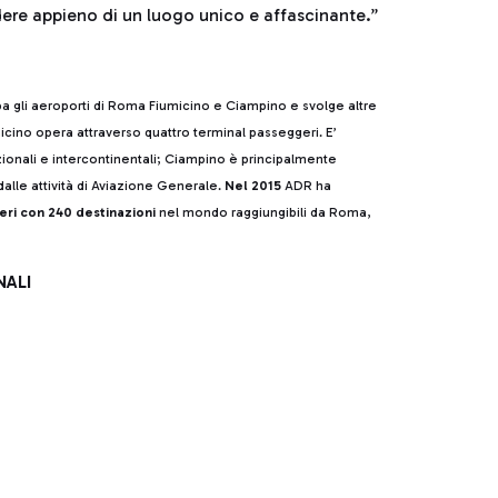
dere appieno di un luogo unico e affascinante.”
pa gli aeroporti di Roma Fiumicino e Ciampino e svolge altre
cino opera attraverso quattro terminal passeggeri. E’
azionali e intercontinentali; Ciampino è principalmente
alle attività di Aviazione Generale.
Nel 2015
ADR ha
eri con 240 destinazioni
nel mondo raggiungibili da Roma,
NALI