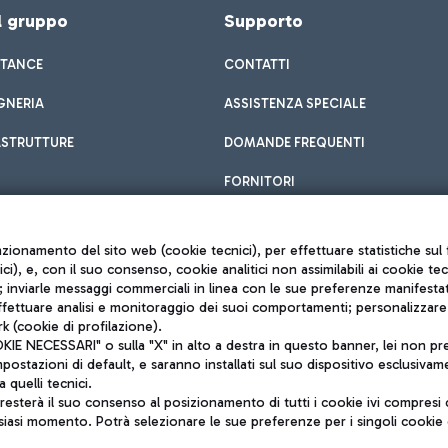
el gruppo
Supporto
STANCE
CONTATTI
GNERIA
ASSISTENZA SPECIALE
ASTRUTTURE
DOMANDE FREQUENTI
FORNITORI
unzionamento del sito web (cookie tecnici), per effettuare statistiche s
nici), e, con il suo consenso, cookie analitici non assimilabili ai cookie te
inviarle messaggi commerciali in linea con le sue preferenze manifestate 
effettuare analisi e monitoraggio dei suoi comportamenti; personalizzare g
k (cookie di profilazione).
Privacy policy
 NECESSARI" o sulla "X" in alto a destra in questo banner, lei non pres
Note legali
stazioni di default, e saranno installati sul suo dispositivo esclusivame
Mappa sito
a quelli tecnici.
nto di Mundys S.p.A.
Accessibilità
sterà il suo consenso al posizionamento di tutti i cookie ivi compresi c
6572251004
QUALITÀ
siasi momento. Potrà selezionare le sue preferenze per i singoli cooki
o +39 06 65951