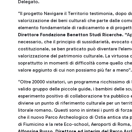
Delegato.
“Il progetto Navigare il Territorio testimonia, dopo due
valorizzazione dei beni culturali che parte dalle comu
elemento fondamentale di radicamento e di progetto 
Direttore Fondazione Benetton Studi Ricerche. “
Ap
necessario, che il principio di sussidiarietà, evocato 
costituzionale, se ben praticato può diventare l'elem
valorizzazione del patrimonio culturale. La virtuosa 
soprattutto in momenti di difficoltà come quello che
valore aggiunto di cui non possiamo più far a meno”.
“Oltre 20000 visitatori, un programma ricchissimo di l
valido gruppo delle piccole guide, i bambini delle s
esperimento positivo di collaborazione tra pubblico 
diviene un punto di riferimento culturale per un terr
litorale romano. Questi sono in sintesi i punti di forza
che il nuovo Parco Archeologico di Ostia antica sta
di Fiumicino e la rete Eco-school, Aeroporti di Roma
Alfonsina Russo
,
Direttore ad interim del Parco Arc