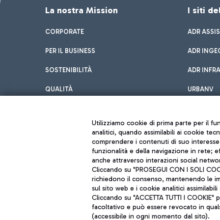
La nostra Mission
I siti d
CORPORATE
ADR ASSI
PER IL BUSINESS
ADR INGE
SOSTENIBILITÀ
ADR INFR
QUALITÀ
URBANV
INNOVATION
Utilizziamo cookie di prima parte per il f
analitici, quando assimilabili ai cookie tec
comprendere i contenuti di suo interesse; 
funzionalità e della navigazione in rete; 
anche attraverso interazioni social networ
Cliccando su "PROSEGUI CON I SOLI COOKIE
richiedono il consenso, mantenendo le impo
sul sito web e i cookie analitici assimilabili 
Aeroporti di Roma S.p.A. - Società soggetta a direzione e coordiname
Cliccando su "ACCETTA TUTTI I COOKIE" pre
Codice fiscale e Registro delle Imprese di Roma 13032990155 P. IVA 0
Capitale sociale 62.224.743,00 int. vers.
facoltativo e può essere revocato in qual
Sede legale: Via Pier Paolo Racchetti 1 - 00054 Fiumicino (RM) telefon
(accessibile in ogni momento dal sito).