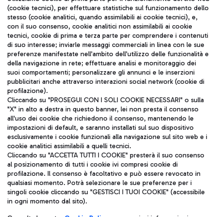
(cookie tecnici), per effettuare statistiche sul funzionamento dello
stesso (cookie analitici, quando assimilabili ai cookie tecnici), e,
con il suo consenso, cookie analitici non assimilabili ai cookie
tecnici, cookie di prima e terza parte per comprendere i contenuti
di suo interesse; inviarle messaggi commerciali in linea con le sue
TRAVEL JOURNAL
preferenze manifestate nell'ambito dell'utilizzo delle funzionalità e
della navigazione in rete; effettuare analisi e monitoraggio dei
ITA
suoi comportamenti; personalizzare gli annunci e le inserzioni
pubblicitari anche attraverso interazioni social network (cookie di
profilazione).
Cliccando su "PROSEGUI CON I SOLI COOKIE NECESSARI" o sulla
"X" in alto a destra in questo banner, lei non presta il consenso
all'uso dei cookie che richiedono il consenso, mantenendo le
impostazioni di default, e saranno installati sul suo dispositivo
esclusivamente i cookie funzionali alla navigazione sul sito web e i
Aeroporti di Roma S.p.A. - Società soggetta a direzione e
cookie analitici assimilabili a quelli tecnici.
coordinamento di Mundys S.p.A.
Cliccando su "ACCETTA TUTTI I COOKIE" presterà il suo consenso
al posizionamento di tutti i cookie ivi compresi cookie di
Codice fiscale e Registro delle Imprese di Roma 13032990155 P.
profilazione. Il consenso è facoltativo e può essere revocato in
IVA 06572251004
qualsiasi momento. Potrà selezionare le sue preferenze per i
Capitale sociale 62.224.743,00 int. vers.
singoli cookie cliccando su "GESTISCI I TUOI COOKIE" (accessibile
Sede legale: Via Pier Paolo Racchetti 1 - 00054 Fiumicino (RM)
in ogni momento dal sito).
telefono +39 06 65951
Privacy policy
Note legali