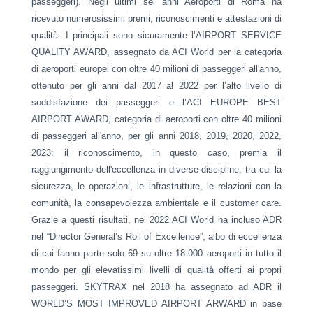
passeggeri). Negli ultimi sei anni Aeroporti di Roma ha
ricevuto numerosissimi premi, riconoscimenti e attestazioni di
qualità. I principali sono sicuramente l’AIRPORT SERVICE
QUALITY AWARD, assegnato da ACI World per la categoria
di aeroporti europei con oltre 40 milioni di passeggeri all'anno,
ottenuto per gli anni dal 2017 al 2022 per l’alto livello di
soddisfazione dei passeggeri e l’ACI EUROPE BEST
AIRPORT AWARD, categoria di aeroporti con oltre 40 milioni
di passeggeri all'anno, per gli anni 2018, 2019, 2020, 2022,
2023: il riconoscimento, in questo caso, premia il
raggiungimento dell'eccellenza in diverse discipline, tra cui la
sicurezza, le operazioni, le infrastrutture, le relazioni con la
comunità, la consapevolezza ambientale e il customer care.
Grazie a questi risultati, nel 2022 ACI World ha incluso ADR
nel “Director General’s Roll of Excellence”, albo di eccellenza
di cui fanno parte solo 69 su oltre 18.000 aeroporti in tutto il
mondo per gli elevatissimi livelli di qualità offerti ai propri
passeggeri. SKYTRAX nel 2018 ha assegnato ad ADR il
WORLD’S MOST IMPROVED AIRPORT ARWARD in base