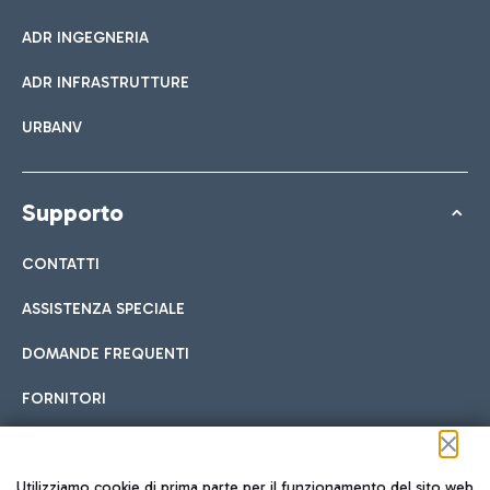
ADR INGEGNERIA
ADR INFRASTRUTTURE
URBANV
Supporto
CONTATTI
ASSISTENZA SPECIALE
DOMANDE FREQUENTI
FORNITORI
Seguici sui social
Utilizziamo cookie di prima parte per il funzionamento del sito web