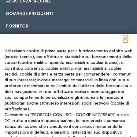
ASSISTENZA SPECIALE
DOMANDE FREQUENTI
FORNITORI
Seguici sui social
Utilizziamo cookie di prima parte per il funzionamento del sito web
(cookie tecnici), per effettuare statistiche sul funzionamento dello
stesso (cookie analitici, quando assimilabili ai cookie tecnici), e,
con il suo consenso, cookie analitici non assimilabili ai cookie
tecnici, cookie di prima e terza parte per comprendere i contenuti
di suo interesse; inviarle messaggi commerciali in linea con le sue
TRAVEL JOURNAL
preferenze manifestate nell'ambito dell'utilizzo delle funzionalità e
della navigazione in rete; effettuare analisi e monitoraggio dei
ITA
suoi comportamenti; personalizzare gli annunci e le inserzioni
pubblicitari anche attraverso interazioni social network (cookie di
profilazione).
Cliccando su "PROSEGUI CON I SOLI COOKIE NECESSARI" o sulla
"X" in alto a destra in questo banner, lei non presta il consenso
all'uso dei cookie che richiedono il consenso, mantenendo le
impostazioni di default, e saranno installati sul suo dispositivo