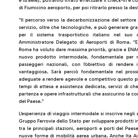
e Israele), potranno infatti effettuare il check-in e 
di Fiumicino aeroporto, per poi ritirarlo presso la d
“Il percorso verso la decarbonizzazione del settore
servizio, oltre che tecnologiche, e può generare gra
per il sistema trasportistico italiano nel su
Amministratore Delegato di Aeroporti di Roma. “Es
Roma ha voluto dare massima priorità, grazie a ENAC 
nuovo prodotto intermodale, fondamentale per mo
passeggeri nazionali, con l’obiettivo di rendere i
vantaggiosa. Sarà perciò fondamentale nel prossim
adeguate a rendere agevole e competitivo questo pr
tempi di attesa e assistenza dedicata, servizi di ch
partenza e opere infrastrutturali che assicurino la c
del Paese.”
L’esperienza di viaggio intermodale si inscrive negli 
Gruppo Ferrovie dello Stato per sviluppare prodotti in
tra le principali stazioni, aeroporti e porti del Pa
nuove forme di mobilità aerea urbana. Anche Ita A