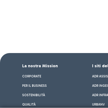
La nostra Mission
I siti d
CORPORATE
ADR ASSI
PER IL BUSINESS
ADR INGE
SOSTENIBILITÀ
ADR INFR
QUALITÀ
URBANV