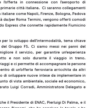
e l’offerta in connessione con l’aeroporto di
primarie città italiane. Ci saranno collegamenti
ttà italiane come Napoli, Firenze, Bologna, Padova
cità da/per Roma Termini, vengono offerti comodi
rdo Express che connette rapidamente Fiumicino
per lo sviluppo dell’intermodalità, tema chiave
ri del Gruppo FS. Ci siamo messi nei panni del
iore il servizio, per garantire un'esperienza
etto e non solo durante il viaggio in treno.
 viaggi e ci permette di accompagnare le persone
ntro di un’offerta ferroviaria arricchita da altri
to di sviluppare nuove intese da implementare in
punto di vista ambientale, sociale ed economico,
hiarato Luigi Corradi, Amministratore Delegato e
e il Presidente di ENAC, Pierluigi Di Palma, e il