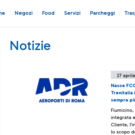
ne
Negozi
Food
Servizi
Parcheggi
Tras
Notizie
27 april
Nasce FCO
Trenitalia
sempre pi
Fiumicino, 
integrata e
Cliente, l’
lo scopo d