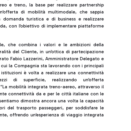
ereo e treno, la base per realizzare partnership
n’offerta di mobilità multimodale, che sappia
a domanda turistica e di business e realizzare
da, con l’obiettivo di implementare piattaforme
le, che combina i valori e le ambizioni della
alità del Cliente, in un’ottica di partecipazione
arato Fabio Lazzerini, Amministratore Delegato e
n cui la Compagnia sta lavorando con i principali
istituzioni è volta a realizzare una connettività
zzi di superficie, realizzando un’offerta
“La mobilità integrata treno-aereo, attraverso il
te connettività da e per le città italiane con le
resentiamo dimostra ancora una volta la capacità
ori del trasporto passeggeri, per soddisfare le
ente, offrendo un’esperienza di viaggio integrata