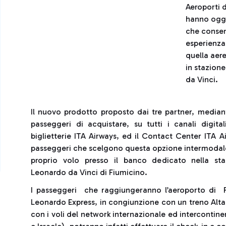
Aeroporti d
hanno oggi
che consent
esperienza
quella aer
in stazione
da Vinci.
Il nuovo prodotto proposto dai tre partner, median
passeggeri di acquistare, su tutti i canali digital
biglietterie ITA Airways, ed il Contact Center ITA 
passeggeri che scelgono questa opzione intermodale s
proprio volo presso il banco dedicato nella stazi
Leonardo da Vinci di Fiumicino.
I passeggeri che raggiungeranno l’aeroporto di 
Leonardo Express, in congiunzione con un treno Alta
con i voli del network internazionale ed intercontin