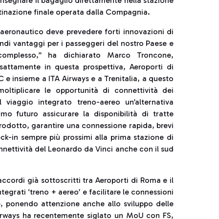
consegnare il bagaglio direttamente nella stazione
estinazione finale operata dalla Compagnia.
 aeronautico deve prevedere forti innovazioni di
ndi vantaggi per i passeggeri del nostro Paese e
o complesso,” ha dichiarato Marco Troncone,
attamente in questa prospettiva, Aeroporti di
e insieme a ITA Airways e a Trenitalia, a questo
ltiplicare le opportunità di connettività dei
l viaggio integrato treno-aereo un’alternativa
o futuro assicurare la disponibilità di tratte
odotto, garantire una connessione rapida, brevi
eck-in sempre più prossimi alla prima stazione di
onnettività del Leonardo da Vinci anche con il sud
accordi già sottoscritti tra Aeroporti di Roma e il
tegrati ‘treno + aereo’ e facilitare le connessioni
ese, ponendo attenzione anche allo sviluppo delle
irways ha recentemente siglato un MoU con FS,