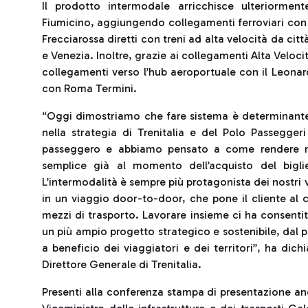
Il prodotto intermodale arricchisce ulteriorment
Fiumicino, aggiungendo collegamenti ferroviari con 
Frecciarossa diretti con treni ad alta velocità da ci
e Venezia. Inoltre, grazie ai collegamenti Alta Velo
collegamenti verso l’hub aeroportuale con il Leona
con Roma Termini.
“Oggi dimostriamo che fare sistema è determinante 
nella strategia di Trenitalia e del Polo Passegge
passeggero e abbiamo pensato a come rendere migl
semplice già al momento dell’acquisto del bigli
L’intermodalità è sempre più protagonista dei nostri
in un viaggio door-to-door, che pone il cliente al ce
mezzi di trasporto. Lavorare insieme ci ha consenti
un più ampio progetto strategico e sostenibile, dal 
a beneficio dei viaggiatori e dei territori”, ha dic
Direttore Generale di Trenitalia.
Presenti alla conferenza stampa di presentazione anch