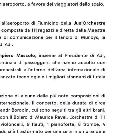
 aeroporto, a favore dei viaggiatori dello scalo.
 all’aeroporto di Fiumicino della
JuniOrchestra
, composta da 111 ragazzi e diretta dalla Maestra
a di comunicazione per il lancio di Mundys, la
di Adr.
mpiero Massolo
, insieme al Presidente di Adr,
entinaia di passeggeri, che hanno accolto con
chestrali all’interno dell’area internazionale di
anzate tecnologie e i migliori standard di tutela
uzione di alcune delle più note composizioni di
nternazionale. Il concerto, della durata di circa
ndr Borodin, cui sono seguiti tra gli altri brani,
on il Bolero di Maurice Ravel. L’orchestra di 111
violoncelli, 9 flauti, 1 pianoforte, 8 trombe, 4
ndi, si è trasformato per una sera in un grande e