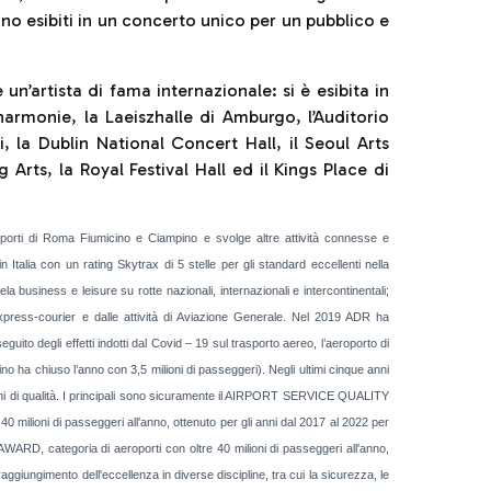
ono esibiti in un concerto unico per un pubblico e
 un’artista di fama internazionale: si è esibita in
harmonie, la Laeiszhalle di Amburgo, l’Auditorio
, la Dublin National Concert Hall, il Seoul Arts
 Arts, la Royal Festival Hall ed il Kings Place di
porti di Roma Fiumicino e Ciampino e svolge altre attività connesse e
Italia con un rating Skytrax di 5 stelle per gli standard eccellenti nella
la business e leisure su rotte nazionali, internazionali e intercontinentali;
xpress-courier e dalle attività di Aviazione Generale. Nel 2019 ADR ha
uito degli effetti indotti dal Covid – 19 sul trasporto aereo, l’aeroporto di
no ha chiuso l’anno con 3,5 milioni di passeggeri). Negli ultimi cinque anni
oni di qualità. I principali sono sicuramente il AIRPORT SERVICE QUALITY
 milioni di passeggeri all'anno, ottenuto per gli anni dal 2017 al 2022 per
ARD, categoria di aeroporti con oltre 40 milioni di passeggeri all'anno,
aggiungimento dell'eccellenza in diverse discipline, tra cui la sicurezza, le