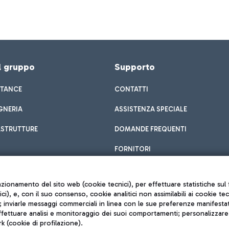
el gruppo
Supporto
STANCE
CONTATTI
GNERIA
ASSISTENZA SPECIALE
ASTRUTTURE
DOMANDE FREQUENTI
FORNITORI
unzionamento del sito web (cookie tecnici), per effettuare statistiche s
nici), e, con il suo consenso, cookie analitici non assimilabili ai cookie te
inviarle messaggi commerciali in linea con le sue preferenze manifestate 
effettuare analisi e monitoraggio dei suoi comportamenti; personalizzare g
k (cookie di profilazione).
Privacy policy