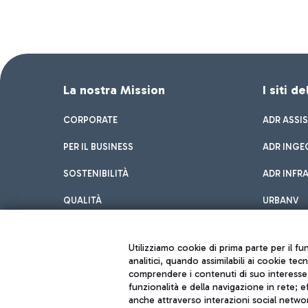
La nostra Mission
I siti d
CORPORATE
ADR ASSI
PER IL BUSINESS
ADR INGE
SOSTENIBILITÀ
ADR INFR
QUALITÀ
URBANV
INNOVATION
Utilizziamo cookie di prima parte per il f
analitici, quando assimilabili ai cookie tec
comprendere i contenuti di suo interesse; 
funzionalità e della navigazione in rete; 
anche attraverso interazioni social networ