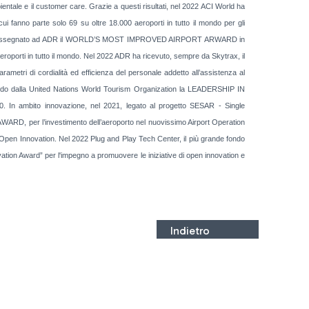
ientale e il customer care. Grazie a questi risultati, nel 2022 ACI World ha
ui fanno parte solo 69 su oltre 18.000 aeroporti in tutto il mondo per gli
 2018 ha assegnato ad ADR il WORLD’S MOST IMPROVED AIRPORT ARWARD in
aeroporti in tutto il mondo. Nel 2022 ADR ha ricevuto, sempre da Skytrax, il
i di cordialità ed efficienza del personale addetto all’assistenza al
evendo dalla United Nations World Tourism Organization la LEADERSHIP IN
mbito innovazione, nel 2021, legato al progetto SESAR - Single
 per l’investimento dell’aeroporto nel nuovissimo Airport Operation
’Open Innovation. Nel 2022 Plug and Play Tech Center, il più grande fondo
vation Award” per l'impegno a promuovere le iniziative di open innovation e
Indietro