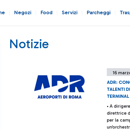
ne
Negozi
Food
Servizi
Parcheggi
Tras
Notizie
16 marz
ADR: CONC
TALENTI D
TERMINAL 
• A diriger
direttrice
per la cam
un’orchest