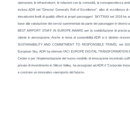
operazioni, le infrastrutture, le relazioni con la comunità, la consapevolezza amb
incluso ADR nel “Director General’s Roll of Excellence”, albo di eccellenza di c
elevatissimi livelli di qualità offerti ai propri passeggeri. SKYTRAX nel
base alla valutazione dei servizi sperimentati da parte dei passeggeri in diversi 
BEST AIRPORT STAFF IN EUROPE AWARD per la soddisfazione di precisi parametr
cliente in aerostazione. Anche in tema di sostenibilità ADR si è distinto ric
SUSTAINABILITY AND COMMITMENT TO RESPONSIBLE TRAVEL nel 2020. In a
European Sky, ADR ha ottenuto l’ACI EUROPE DIGITAL TRANSFORMATION AWARD,
Center e per l’implementazione del nuovo modello di innovazione incentrato sull
privato di investimento in Silicon Valley, ha assegnato ad ADR il “Corporate Inno
a costruire un innovativo «aeroporto
del futuro».