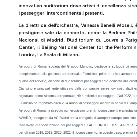
innovativo auditorium dove artisti di eccellenza si s
i passeggeri intercontinentali presenti.
La direttrice dell’orchestra, Vanessa Benelli Mosell, è
prestigiose sale da concerto, come la Berliner Phil
Nacional di Madrid, l’Auditorium du Louvre a Parigi
Center, il Beijing National Center for the Performing
Londra, La Scala di Milano.
Aeroporti di Roma, società del Gruppo Mundys, gestisce e sviluppa gli aero
complementari alla gestione aeroportuale. Fiumicino, primo e unico aeroporto in 
qualità del servizio, dispone di due terminal passeggeri ed è dedicato alla cliente
Ciampino è principalmente utilizzato dalle compagnie aeree low cost, dagli e
registrato, come sistema aeroportuale, 49,4 milioni di passeggeri. (Nel 2022, a seg
Fiumicino ha registrato circa 29,4 milioni di passeggeri mentre lo scalo di Ciampi
Aeroporti di Roma ha ricevuto numerosissimi premi, riconoscimenti e attestazi
AWARD, assegnato da ACI World per la categoria di aeroporti europei con oltre 40
l’alto livello di soddisfazione dei passeggeri e l’ ACI EUROPE BEST AIRPORT AW
per gli anni 2018, 2019, 2020, 2022: il riconoscimento, in questo caso, premia il r