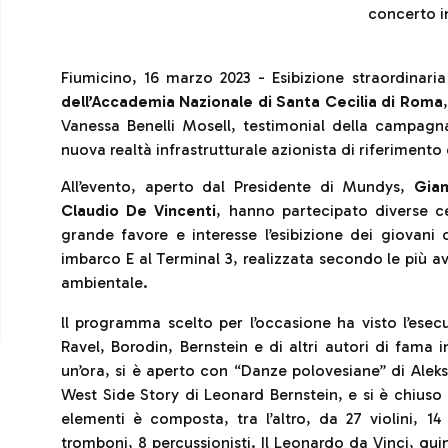
concerto in
Fiumicino, 16 marzo 2023 - Esibizione straordinaria
dell’Accademia Nazionale di Santa Cecilia di Roma
Vanessa Benelli Mosell, testimonial della campagn
nuova realtà infrastrutturale azionista di riferimento 
All’evento, aperto dal Presidente di Mundys,
Gia
Claudio De Vincenti
, hanno partecipato diverse c
grande favore e interesse l’esibizione dei giovani or
imbarco E al Terminal 3, realizzata secondo le più av
ambientale.
ll programma scelto per l’occasione ha visto l’esec
Ravel, Borodin, Bernstein e di altri autori di fama i
un’ora, si è aperto con “Danze polovesiane” di Aleksa
West Side Story di Leonard Bernstein, e si è chiuso c
elementi è composta, tra l’altro, da 27 violini, 14 
tromboni, 8 percussionisti. Il Leonardo da Vinci, qui