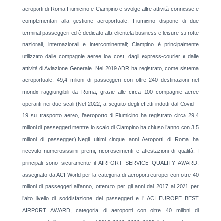
aeroporti di Roma Fiumicino e Ciampino e svolge altre attività connesse e
complementari alla gestione aeroportuale. Fiumicino dispone di due
terminal passeggeri ed è dedicato alla clientela business e leisure su rotte
nazionali, internazionali e intercontinentali; Ciampino è principalmente
utilizzato dalle compagnie aeree low cost, dagli express-courier e dalle
attività di Aviazione Generale. Nel 2019 ADR ha registrato, come sistema
aeroportuale, 49,4 milioni di passeggeri con oltre 240 destinazioni nel
mondo raggiungibili da Roma, grazie alle circa 100 compagnie aeree
operanti nei due scali (Nel 2022, a seguito degli effetti indotti dal Covid –
19 sul trasporto aereo, l’aeroporto di Fiumicino ha registrato circa 29,4
milioni di passeggeri mentre lo scalo di Ciampino ha chiuso l’anno con 3,5
milioni di passeggeri).Negli ultimi cinque anni Aeroporti di Roma ha
ricevuto numerosissimi premi, riconoscimenti e attestazioni di qualità. I
principali sono sicuramente il AIRPORT SERVICE QUALITY AWARD,
assegnato da ACI World per la categoria di aeroporti europei con oltre 40
milioni di passeggeri all'anno, ottenuto per gli anni dal 2017 al 2021 per
l’alto livello di soddisfazione dei passeggeri e l’ ACI EUROPE BEST
AIRPORT AWARD, categoria di aeroporti con oltre 40 milioni di