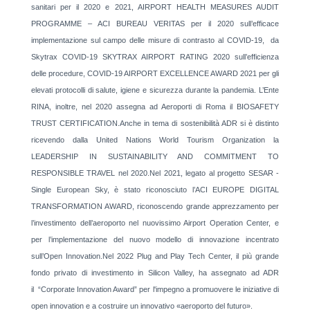
sanitari per il 2020 e 2021, AIRPORT HEALTH MEASURES AUDIT
PROGRAMME – ACI BUREAU VERITAS per il 2020 sull’efficace
implementazione sul campo delle misure di contrasto al COVID-19, da
Skytrax COVID-19 SKYTRAX AIRPORT RATING 2020 sull’efficienza
delle procedure, COVID-19 AIRPORT EXCELLENCE AWARD 2021 per gli
elevati protocolli di salute, igiene e sicurezza durante la pandemia. L’Ente
RINA, inoltre, nel 2020 assegna ad Aeroporti di Roma il BIOSAFETY
TRUST CERTIFICATION.Anche in tema di sostenibilità ADR si è distinto
ricevendo dalla United Nations World Tourism Organization la
LEADERSHIP IN SUSTAINABILITY AND COMMITMENT TO
RESPONSIBLE TRAVEL nel 2020.Nel 2021, legato al progetto SESAR -
Single European Sky, è stato riconosciuto l’ACI EUROPE DIGITAL
TRANSFORMATION AWARD, riconoscendo grande apprezzamento per
l’investimento dell’aeroporto nel nuovissimo Airport Operation Center, e
per l’implementazione del nuovo modello di innovazione incentrato
sull’Open Innovation.Nel 2022 Plug and Play Tech Center, il più grande
fondo privato di investimento in Silicon Valley, ha assegnato ad ADR
il
“Corporate Innovation Award” per l'impegno a promuovere le iniziative di
open innovation e a costruire un innovativo «aeroporto del futuro».