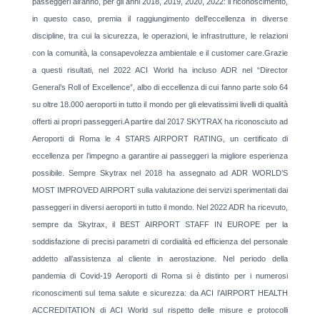
passeggeri all'anno, per gli anni 2018, 2019, 2020, 2022: il riconoscimento,
in questo caso, premia il raggiungimento dell'eccellenza in diverse
discipline, tra cui la sicurezza, le operazioni, le infrastrutture, le relazioni
con la comunità, la consapevolezza ambientale e il customer care.Grazie
a questi risultati, nel 2022 ACI World ha incluso ADR nel “Director
General’s Roll of Excellence”, albo di eccellenza di cui fanno parte solo 64
su oltre 18.000 aeroporti in tutto il mondo per gli elevatissimi livelli di qualità
offerti ai propri passeggeri.A partire dal 2017 SKYTRAX ha riconosciuto ad
Aeroporti di Roma le 4 STARS AIRPORT RATING, un certificato di
eccellenza per l’impegno a garantire ai passeggeri la migliore esperienza
possibile. Sempre Skytrax nel 2018 ha assegnato ad ADR WORLD’S
MOST IMPROVED AIRPORT sulla valutazione dei servizi sperimentati dai
passeggeri in diversi aeroporti in tutto il mondo. Nel 2022 ADR ha ricevuto,
sempre da Skytrax, il BEST AIRPORT STAFF IN EUROPE per la
soddisfazione di precisi parametri di cordialità ed efficienza del personale
addetto all’assistenza al cliente in aerostazione. Nel periodo della
pandemia di Covid-19 Aeroporti di Roma si è distinto per i numerosi
riconoscimenti sul tema salute e sicurezza: da ACI l’AIRPORT HEALTH
ACCREDITATION di ACI World sul rispetto delle misure e protocolli