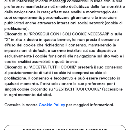
di suo interesse; inviarle messaggi commerciali in linea con le sue
TRAVEL JOURNAL
preferenze manifestate nell'ambito dell'utilizzo delle funzionalità e
della navigazione in rete; effettuare analisi e monitoraggio dei
ITA
suoi comportamenti; personalizzare gli annunci e le inserzioni
pubblicitari anche attraverso interazioni social network (cookie di
profilazione).
Cliccando su "PROSEGUI CON I SOLI COOKIE NECESSARI" o sulla
"X" in alto a destra in questo banner, lei non presta il consenso
all'uso dei cookie che richiedono il consenso, mantenendo le
impostazioni di default, e saranno installati sul suo dispositivo
esclusivamente i cookie funzionali alla navigazione sul sito web e i
Aeroporti di Roma S.p.A. - Società soggetta a direzione e
cookie analitici assimilabili a quelli tecnici.
coordinamento di Mundys S.p.A.
Cliccando su "ACCETTA TUTTI I COOKIE" presterà il suo consenso
al posizionamento di tutti i cookie ivi compresi cookie di
Codice fiscale e Registro delle Imprese di Roma 13032990155 P.
profilazione. Il consenso è facoltativo e può essere revocato in
IVA 06572251004
qualsiasi momento. Potrà selezionare le sue preferenze per i
Capitale sociale 62.224.743,00 int. vers.
singoli cookie cliccando su "GESTISCI I TUOI COOKIE" (accessibile
Sede legale: Via Pier Paolo Racchetti 1 - 00054 Fiumicino (RM)
in ogni momento dal sito).
telefono +39 06 65951
Privacy policy
Note legali
Consulta la nostra
Cookie Policy
per maggiori informazioni.
Mappa sito
Accessibilità
Roma FCO