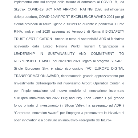
implementazione sul campo delle misure di contrasto al COVID-19, da
Skytrax COVID-19 SKYTRAX AIRPORT RATING 2020 sull’efficienza
delle procedure, COVID-19 AIRPORT EXCELLENCE AWARD 2021 per gli
elevati protocolli di salute, igiene e sicurezza durante la pandemia. L’Ente
RINA, inoltre, nel 2020 assegna ad Aeroporti di Roma il BIOSAFETY
TRUST CERTIFICATION. Anche in tema di sostenibilità ADR si è distinto
ricevendo dalla United Nations World Tourism Organization la
LEADERSHIP IN SUSTAINABILITY AND COMMITMENT TO
RESPONSIBLE TRAVEL nel 2020.Nel 2021, legato al progetto SESAR -
Single European Sky, è stato riconosciuto l’ACI EUROPE DIGITAL
TRANSFORMATION AWARD, riconoscendo grande apprezzamento per
l’investimento dell’aeroporto nel nuovissimo Airport Operation Center, e
per l’implementazione del nuovo modello di innovazione incentrato
sull’Open Innovation.Nel 2022 Plug and Play Tech Center, il più grande
fondo privato di investimento in Silicon Valley, ha assegnato ad ADR il
“Corporate Innovation Award” per l'impegno a promuovere le iniziative di
open innovation e a costruire un innovativo «aeroporto del futuro».