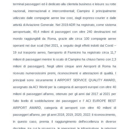
terminal passeggeri ed è dedicato alla clientela business e leisure su rotte
nazionali, internazionali e intercontinentali; Ciampino è principalmente
utilizzato dalle compagnie aeree low cost, dagli express-courier e dalle
attività di Aviazione Generale. Nel 2019 ADR ha registrato, come sistema
aeroportuale, 49,4 milioni di passeggeri con oltre 240 destinazioni nel
mondo raggiungibili da Roma, grazie alle circa 100 compagnie aeree
operanti nei due scali (Nel 2021, a seguito degli effetti indotti dal Covid –
19 sul trasporto aereo, l’aeroporto di Fiumicino ha registrato circa 11,7
milioni di passeggeri mentre lo scalo di Ciampino ha chiuso l’anno con 2,3
milioni di passeggeri). Negli ultimi cinque anni Aeroporti di Roma ha
ricevuto numerosissimi premi, riconoscimenti e attestazioni di qualità. I
principali sono sicuramente il AIRPORT SERVICE QUALITY AWARD,
assegnato da ACI World per la categoria di aeroporti europei con oltre 40
milioni di passeggeri all'anno, ottenuto per gli anni dal 2017 al 2021 per
l’alto livello di soddisfazione dei passeggeri e l’ ACI EUROPE BEST
AIRPORT AWARD, categoria di aeroporti con oltre 40 milioni di
passeggeri all'anno, per gli anni 2018, 2019, 2020, 2022: il riconoscimento,
in questo caso, premia il raggiungimento dell'eccellenza in diverse
discipline, tra cui la sicurezza, le operazioni, le infrastrutture, le relazioni