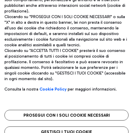
pubblicitari anche attraverso interazioni social network (cookie di
profilazione).
Cliccando su "PROSEGUI CON I SOLI COOKIE NECESSARI" o sulla
"X" in alto a destra in questo banner, lei non presta il consenso
all'uso dei cookie che richiedono il consenso, mantenendo le
impostazioni di default, e saranno installati sul suo dispositivo
esclusivamente i cookie funzionali alla navigazione sul sito web e i
Aeroporti di Roma S.p.A. - Società soggetta a direzione e
cookie analitici assimilabili a quelli tecnici.
coordinamento di Mundys S.p.A.
Cliccando su "ACCETTA TUTTI I COOKIE" presterà il suo consenso
al posizionamento di tutti i cookie ivi compresi cookie di
Codice fiscale e Registro delle Imprese di Roma 13032990155 P.
profilazione. Il consenso è facoltativo e può essere revocato in
IVA 06572251004
qualsiasi momento. Potrà selezionare le sue preferenze per i
Capitale sociale 62.224.743,00 int. vers.
singoli cookie cliccando su "GESTISCI I TUOI COOKIE" (accessibile
Sede legale: Via Pier Paolo Racchetti 1 - 00054 Fiumicino (RM)
in ogni momento dal sito).
telefono +39 06 65951
Privacy policy
Note legali
Consulta la nostra
Cookie Policy
per maggiori informazioni.
Mappa sito
Accessibilità
Roma FCO
L'aeroporto stellato
PROSEGUI CON I SOLI COOKIE NECESSARI
QUALITÀ
SOSTENIBILITÀ
INNOVAZIONE
GESTISCI I TUOI COOKIE