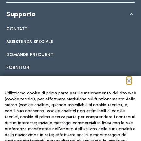
Supporto
CONTATTI
ASSISTENZA SPECIALE
DOMANDE FREQUENTI
FORNITORI
Seguici sui social
Utilizziamo cookie di prima parte per il funzionamento del sito web
(cookie tecnici), per effettuare statistiche sul funzionamento dello
stesso (cookie analitici, quando assimilabili ai cookie tecnici), e,
con il suo consenso, cookie analitici non assimilabili ai cookie
tecnici, cookie di prima e terza parte per comprendere i contenuti
di suo interesse; inviarle messaggi commerciali in linea con le sue
TRAVEL JOURNAL
preferenze manifestate nell'ambito dell'utilizzo delle funzionalità e
della navigazione in rete; effettuare analisi e monitoraggio dei
ITA
suoi comportamenti; personalizzare gli annunci e le inserzioni