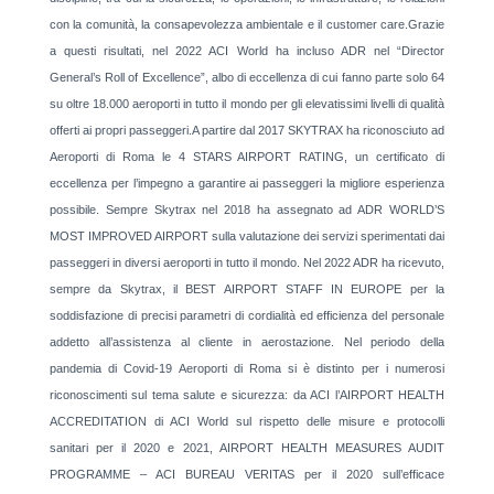
con la comunità, la consapevolezza ambientale e il customer care.Grazie
a questi risultati, nel 2022 ACI World ha incluso ADR nel “Director
General’s Roll of Excellence”, albo di eccellenza di cui fanno parte solo 64
su oltre 18.000 aeroporti in tutto il mondo per gli elevatissimi livelli di qualità
offerti ai propri passeggeri.A partire dal 2017 SKYTRAX ha riconosciuto ad
Aeroporti di Roma le 4 STARS AIRPORT RATING, un certificato di
eccellenza per l’impegno a garantire ai passeggeri la migliore esperienza
possibile. Sempre Skytrax nel 2018 ha assegnato ad ADR WORLD’S
MOST IMPROVED AIRPORT sulla valutazione dei servizi sperimentati dai
passeggeri in diversi aeroporti in tutto il mondo. Nel 2022 ADR ha ricevuto,
sempre da Skytrax, il BEST AIRPORT STAFF IN EUROPE per la
soddisfazione di precisi parametri di cordialità ed efficienza del personale
addetto all’assistenza al cliente in aerostazione. Nel periodo della
pandemia di Covid-19 Aeroporti di Roma si è distinto per i numerosi
riconoscimenti sul tema salute e sicurezza: da ACI l’AIRPORT HEALTH
ACCREDITATION di ACI World sul rispetto delle misure e protocolli
sanitari per il 2020 e 2021, AIRPORT HEALTH MEASURES AUDIT
PROGRAMME – ACI BUREAU VERITAS per il 2020 sull’efficace