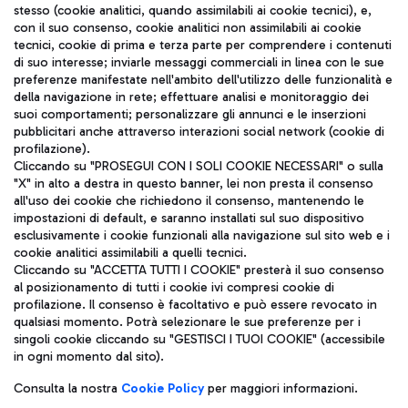
stesso (cookie analitici, quando assimilabili ai cookie tecnici), e,
con il suo consenso, cookie analitici non assimilabili ai cookie
tecnici, cookie di prima e terza parte per comprendere i contenuti
di suo interesse; inviarle messaggi commerciali in linea con le sue
TRAVEL JOURNAL
preferenze manifestate nell'ambito dell'utilizzo delle funzionalità e
della navigazione in rete; effettuare analisi e monitoraggio dei
ITA
suoi comportamenti; personalizzare gli annunci e le inserzioni
pubblicitari anche attraverso interazioni social network (cookie di
profilazione).
Cliccando su "PROSEGUI CON I SOLI COOKIE NECESSARI" o sulla
"X" in alto a destra in questo banner, lei non presta il consenso
all'uso dei cookie che richiedono il consenso, mantenendo le
impostazioni di default, e saranno installati sul suo dispositivo
esclusivamente i cookie funzionali alla navigazione sul sito web e i
Aeroporti di Roma S.p.A. - Società soggetta a direzione e
cookie analitici assimilabili a quelli tecnici.
coordinamento di Mundys S.p.A.
Cliccando su "ACCETTA TUTTI I COOKIE" presterà il suo consenso
al posizionamento di tutti i cookie ivi compresi cookie di
Codice fiscale e Registro delle Imprese di Roma 13032990155 P.
profilazione. Il consenso è facoltativo e può essere revocato in
IVA 06572251004
qualsiasi momento. Potrà selezionare le sue preferenze per i
Capitale sociale 62.224.743,00 int. vers.
singoli cookie cliccando su "GESTISCI I TUOI COOKIE" (accessibile
Sede legale: Via Pier Paolo Racchetti 1 - 00054 Fiumicino (RM)
in ogni momento dal sito).
telefono +39 06 65951
Privacy policy
Note legali
Consulta la nostra
Cookie Policy
per maggiori informazioni.
Mappa sito
Accessibilità