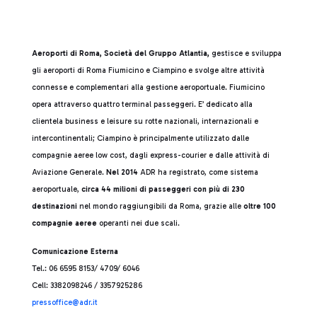
Aeroporti di Roma, Società del Gruppo Atlantia,
gestisce e sviluppa
gli aeroporti di Roma Fiumicino e Ciampino e svolge altre attività
connesse e complementari alla gestione aeroportuale. Fiumicino
opera attraverso quattro terminal passeggeri. E’ dedicato alla
clientela business e leisure su rotte nazionali, internazionali e
intercontinentali; Ciampino è principalmente utilizzato dalle
compagnie aeree low cost, dagli express-courier e dalle attività di
Aviazione Generale.
Nel 2014
ADR ha registrato, come sistema
aeroportuale,
circa 44 milioni di passeggeri con più di 230
destinazioni
nel mondo raggiungibili da Roma, grazie alle
oltre 100
compagnie aeree
operanti nei due scali.
Comunicazione Esterna
Tel.: 06 6595 8153/ 4709/ 6046
Cell: 3382098246 / 3357925286
press
office@adr.it