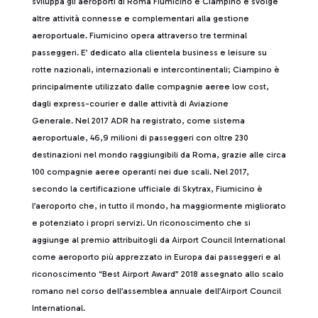
sviluppa gli aeroporti di Roma Fiumicino e Ciampino e svolge
altre attività connesse e complementari alla gestione
aeroportuale. Fiumicino opera attraverso tre terminal
passeggeri. E’ dedicato alla clientela business e leisure su
rotte nazionali, internazionali e intercontinentali; Ciampino è
principalmente utilizzato dalle compagnie aeree low cost,
dagli express-courier e dalle attività di Aviazione
Generale. Nel 2017 ADR ha registrato, come sistema
aeroportuale, 46,9 milioni di passeggeri con oltre 230
destinazioni nel mondo raggiungibili da Roma, grazie alle circa
100 compagnie aeree operanti nei due scali. Nel 2017,
secondo la certificazione ufficiale di Skytrax, Fiumicino è
l’aeroporto che, in tutto il mondo, ha maggiormente migliorato
e potenziato i propri servizi. Un riconoscimento che si
aggiunge al premio attribuitogli da Airport Council International
come aeroporto più apprezzato in Europa dai passeggeri e al
riconoscimento “Best Airport Award” 2018 assegnato allo scalo
romano nel corso dell’assemblea annuale dell’Airport Council
International.