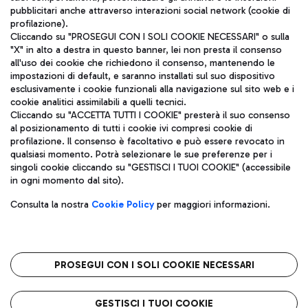
pubblicitari anche attraverso interazioni social network (cookie di
profilazione).
Cliccando su "PROSEGUI CON I SOLI COOKIE NECESSARI" o sulla
"X" in alto a destra in questo banner, lei non presta il consenso
all'uso dei cookie che richiedono il consenso, mantenendo le
impostazioni di default, e saranno installati sul suo dispositivo
esclusivamente i cookie funzionali alla navigazione sul sito web e i
Aeroporti di Roma S.p.A. - Società soggetta a direzione e
cookie analitici assimilabili a quelli tecnici.
coordinamento di Mundys S.p.A.
Cliccando su "ACCETTA TUTTI I COOKIE" presterà il suo consenso
al posizionamento di tutti i cookie ivi compresi cookie di
Codice fiscale e Registro delle Imprese di Roma 13032990155 P.
profilazione. Il consenso è facoltativo e può essere revocato in
IVA 06572251004
qualsiasi momento. Potrà selezionare le sue preferenze per i
Capitale sociale 62.224.743,00 int. vers.
singoli cookie cliccando su "GESTISCI I TUOI COOKIE" (accessibile
Sede legale: Via Pier Paolo Racchetti 1 - 00054 Fiumicino (RM)
in ogni momento dal sito).
telefono +39 06 65951
Privacy policy
Note legali
Consulta la nostra
Cookie Policy
per maggiori informazioni.
Mappa sito
Accessibilità
Roma FCO
L'aeroporto stellato
PROSEGUI CON I SOLI COOKIE NECESSARI
QUALITÀ
SOSTENIBILITÀ
INNOVAZIONE
GESTISCI I TUOI COOKIE