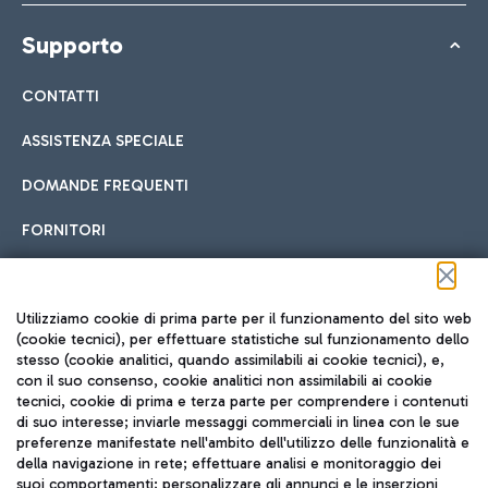
Supporto
CONTATTI
ASSISTENZA SPECIALE
DOMANDE FREQUENTI
FORNITORI
Seguici sui social
Utilizziamo cookie di prima parte per il funzionamento del sito web
(cookie tecnici), per effettuare statistiche sul funzionamento dello
stesso (cookie analitici, quando assimilabili ai cookie tecnici), e,
con il suo consenso, cookie analitici non assimilabili ai cookie
tecnici, cookie di prima e terza parte per comprendere i contenuti
di suo interesse; inviarle messaggi commerciali in linea con le sue
TRAVEL JOURNAL
preferenze manifestate nell'ambito dell'utilizzo delle funzionalità e
della navigazione in rete; effettuare analisi e monitoraggio dei
ITA
suoi comportamenti; personalizzare gli annunci e le inserzioni