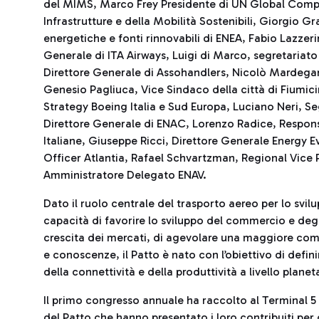
del MIMS, Marco Frey Presidente di UN Global Compa
Infrastrutture e della Mobilità Sostenibili, Giorgio G
energetiche e fonti rinnovabili di ENEA, Fabio Lazzer
Generale di ITA Airways, Luigi di Marco, segretaria
Direttore Generale di Assohandlers, Nicolò Mardegan,
Genesio Pagliuca, Vice Sindaco della città di Fiumi
Strategy Boeing Italia e Sud Europa, Luciano Neri, S
Direttore Generale di ENAC, Lorenzo Radice, Responsa
Italiane, Giuseppe Ricci, Direttore Generale Energy Evo
Officer Atlantia, Rafael Schvartzman, Regional Vice 
Amministratore Delegato ENAV.
Dato il ruolo centrale del trasporto aereo per lo svil
capacità di favorire lo sviluppo del commercio e degli 
crescita dei mercati, di agevolare una maggiore com
e conoscenze, il Patto è nato con l’obiettivo di defi
della connettività e della produttività a livello planet
Il primo congresso annuale ha raccolto al Terminal 5 
del Patto che hanno presentato i loro contribuiti per d