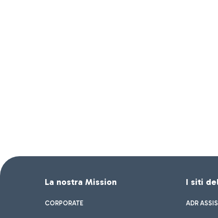
La nostra Mission
I siti d
CORPORATE
ADR ASSI