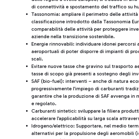
di connettività e spostamento del traffico su h
Tassonomia: ampliare il perimetro delle attività 
classificazione introdotto dalla Tassonomia Eur
comparabilità delle attività per proteggere inves
aziende nella transizione sostenibile.
Energie rinnovabili: individuare idonei percorsi a
aeroportuali di poter disporre di impianti di pro
scali.
Evitare nuove tasse che gravino sul trasporto ae
tasse di scopo già presenti a sostegno degli inve
SAF (bio-fuel): interventi – anche di natura ec
progressivamente l’impiego di carburanti tradizi
garantire che la produzione di SAF avvenga in m
e regolato.
Carburanti sintetici: sviluppare la filiera produt
accelerare l’applicabilità su larga scala attravers
Idrogeno/elettrico: Supportare, nel medio termin
alternativi per la propulsione degli aeromobili (i