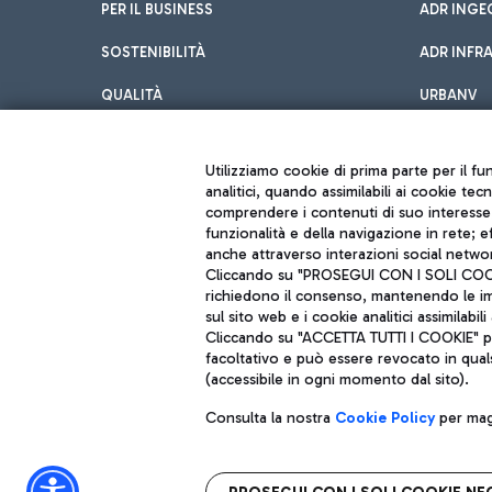
PER IL BUSINESS
ADR INGE
SOSTENIBILITÀ
ADR INFR
QUALITÀ
URBANV
INNOVATION
Utilizziamo cookie di prima parte per il f
analitici, quando assimilabili ai cookie tec
comprendere i contenuti di suo interesse; 
funzionalità e della navigazione in rete; 
anche attraverso interazioni social networ
Cliccando su "PROSEGUI CON I SOLI COOKIE
richiedono il consenso, mantenendo le impo
sul sito web e i cookie analitici assimilabili 
Aeroporti di Roma S.p.A. - Società soggetta a direzione e coordiname
Cliccando su "ACCETTA TUTTI I COOKIE" pre
Codice fiscale e Registro delle Imprese di Roma 13032990155 P. IVA 0
Capitale sociale 62.224.743,00 int. vers.
facoltativo e può essere revocato in qual
Sede legale: Via Pier Paolo Racchetti 1 - 00054 Fiumicino (RM) telefon
(accessibile in ogni momento dal sito).
Consulta la nostra
Cookie Policy
per magg