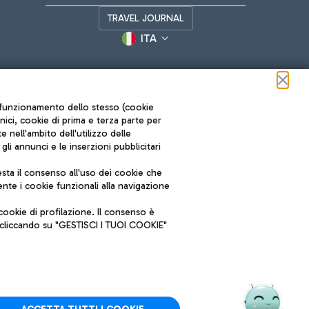
TRAVEL JOURNAL
ITA
ul funzionamento dello stesso (cookie
cnici, cookie di prima e terza parte per
nell'ambito dell'utilizzo delle
li annunci e le inserzioni pubblicitari
ta il consenso all'uso dei cookie che
Roma FCO
nte i cookie funzionali alla navigazione
L'aeroporto stellato
ookie di profilazione. Il consenso è
SOSTENIBILITÀ
INNOVAZIONE
e cliccando su "GESTISCI I TUOI COOKIE"