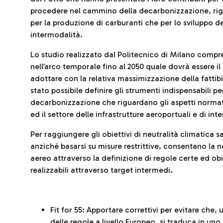
procedere nel cammino della decarbonizzazione, rigua
per la produzione di carburanti che per lo sviluppo de
intermodalità.
Lo studio realizzato dal Politecnico di Milano com
nell’arco temporale fino al 2050 quale dovrà essere i
adottare con la relativa massimizzazione della fatti
stato possibile definire gli strumenti indispensabili 
decarbonizzazione che riguardano gli aspetti normati
ed il settore delle infrastrutture aeroportuali e di in
Per raggiungere gli obiettivi di neutralità climatica s
anziché basarsi su misure restrittive, consentano la 
aereo attraverso la definizione di regole certe ed obi
realizzabili attraverso target intermedi.
Fit for 55: Apportare correttivi per evitare che
delle regole a livello Europeo, si traduca in un