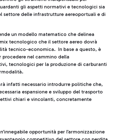
rdanti gli aspetti normativi e tecnologici sia
l settore delle infrastrutture aereoportuali e di
prende un modello matematico che delinea
l mix tecnologico che il settore aereo dovrà
bilità tecnico-economica. In base a questo, è
per procedere nel cammino della
vi, tecnologici per la produzione di carburanti
termodalità.
arà infatti necessario introdurre politiche che,
necessaria espansione e sviluppo del trasporto
ettivi chiari e vincolanti, concretamente
, un’innegabile opportunità per l’armonizzazione
o svantaggio competitivo del settore con perdita