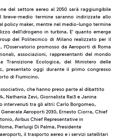
e del settore aereo al 2050 sarà raggiungibile
el breve-medio termine saranno indirizzate allo
del policy maker, mentre nel medio-lungo termine
ilizzo dell’idrogeno in turbina. E’ quanto emerge
oup del Politecnico di Milano realizzato per il
, l’Osservatorio promosso da Aeroporti di Roma
uzionali, associazioni, rappresentanti del mondo
a Transizione Ecologica, del Ministero delle
Enac, presentato oggi durante il primo congresso
orto di Fiumicino.
associativo, che hanno preso parte al dibattito
4, Nathania Zevi, Giornalista Rai3 e Janina
ntervenuti tra gli altri: Carlo Borgomeo,
e Generale Aeroporti 2030, Ernesto Ciorra, Chief
tonio, Airbus Chief Representative in
 Roma, Pierluigi Di Palma, Presidente
roporti, il trasporto aereo e i servizi satellitari