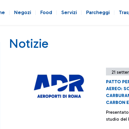
ne
Negozi
Food
Servizi
Parcheggi
Tras
Notizie
21 sette
PATTO PE
AEREO: S
CARBURAN
CARBON E
Presentato 
studio del 