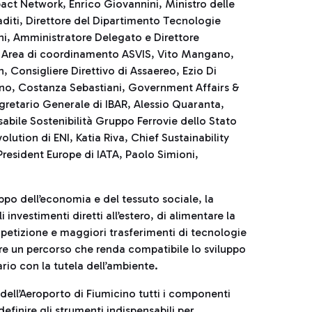
ct Network, Enrico Giovannini, Ministro delle
raditi, Direttore del Dipartimento Tecnologie
ini, Amministratore Delegato e Direttore
to Area di coordinamento ASVIS, Vito Mangano,
 Consigliere Direttivo di Assaereo, Ezio Di
cino, Costanza Sebastiani, Government Affairs &
egretario Generale di IBAR, Alessio Quaranta,
bile Sostenibilità Gruppo Ferrovie dello Stato
lution di ENI, Katia Riva, Chief Sustainability
President Europe di IATA, Paolo Simioni,
uppo dell’economia e del tessuto sociale, la
investimenti diretti all’estero, di alimentare la
petizione e maggiori trasferimenti di tecnologie
nire un percorso che renda compatibile lo sviluppo
ario con la tutela dell’ambiente.
dell’Aeroporto di Fiumicino tutti i componenti
efinire gli strumenti indispensabili per