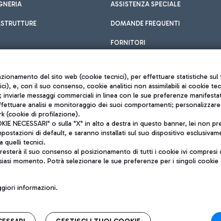
GNERIA
ASSISTENZA SPECIALE
ASTRUTTURE
DOMANDE FREQUENTI
FORNITORI
unzionamento del sito web (cookie tecnici), per effettuare statistiche s
nici), e, con il suo consenso, cookie analitici non assimilabili ai cookie te
inviarle messaggi commerciali in linea con le sue preferenze manifestate 
effettuare analisi e monitoraggio dei suoi comportamenti; personalizzare g
k (cookie di profilazione).
Privacy policy
 NECESSARI" o sulla "X" in alto a destra in questo banner, lei non pres
Note legali
stazioni di default, e saranno installati sul suo dispositivo esclusivame
Mappa sito
a quelli tecnici.
nto di Mundys S.p.A.
Accessibilità
sterà il suo consenso al posizionamento di tutti i cookie ivi compresi c
6572251004
QUALITÀ
siasi momento. Potrà selezionare le sue preferenze per i singoli cooki
o +39 06 65951
iori informazioni.