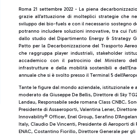
Roma 21 settembre 2022 - La piena decarbonizzazion
grazie all’attuazione di molteplici strategie che n
sviluppo dei bio-fuels e con il necessario sostegno 
potranno includere soluzioni innovative, tra cui l’ut
dallo studio del Dipartimento Energy & Strategy Gr
Patto per la Decarbonizzazione del Trasporto Aereo
che raggruppa player industriali, stakeholder istit
accademico con il patrocinio del Ministero dell
infrastrutture e della mobilità sostenibili e dell’
annuale che si è svolto presso il Terminal 5 dell’Aerop
Tante le figure dal mondo aziendale, istituzionale e 
moderato da Giuseppe De Bellis, Direttore di Sky TG2
Landau, Responsabile sede romana Class CNBC. Sono i
Presidente di Assaeroporti, Valentina Lener, Direttor
Innovability® Officer, Enel Group, Serafino D’Angelan
Italy, Claudio De Vincenti, Presidente di Aeroporti di
ENAC, Costantino Fiorillo, Direttore Generale per gli ae