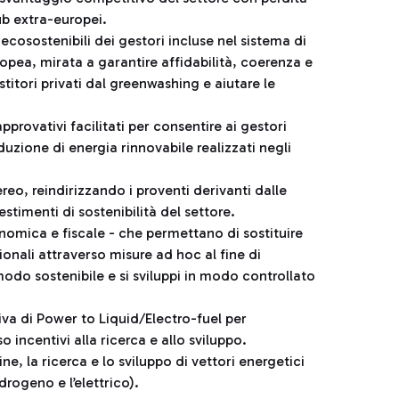
ub extra-europei.
ecosostenibili dei gestori incluse nel sistema di
opea, mirata a garantire affidabilità, coerenza e
titori privati dal greenwashing e aiutare le
pprovativi facilitati per consentire ai gestori
duzione di energia rinnovabile realizzati negli
reo, reindirizzando i proventi derivanti dalle
stimenti di sostenibilità del settore.
onomica e fiscale - che permettano di sostituire
onali attraverso misure ad hoc al fine di
odo sostenibile e si sviluppi in modo controllato
tiva di Power to Liquid/Electro-fuel per
o incentivi alla ricerca e allo sviluppo.
e, la ricerca e lo sviluppo di vettori energetici
drogeno e l’elettrico).