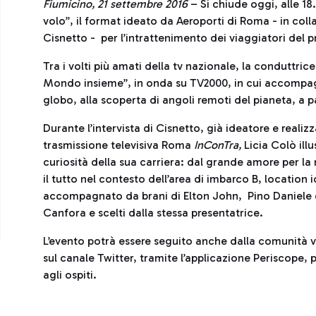
Fiumicino, 21 settembre 2016
– Si chiude oggi, alle 18.
volo”, il format ideato da Aeroporti di Roma - in co
Cisnetto - per l’intrattenimento dei viaggiatori del p
Tra i volti più amati della tv nazionale, la conduttric
Mondo insieme”, in onda su TV2000, in cui accompagna
globo, alla scoperta di angoli remoti del pianeta, a p
Durante l’intervista di Cisnetto, già ideatore e reali
trasmissione televisiva Roma
InConTra,
Licia Colò ill
curiosità della sua carriera: dal grande amore per la 
il tutto nel contesto dell’area di imbarco B, location 
accompagnato da brani di Elton John, Pino Daniele 
Canfora e scelti dalla stessa presentatrice.
L’evento potrà essere seguito anche dalla comunità vi
sul canale Twitter, tramite l’applicazione Periscope
agli ospiti.