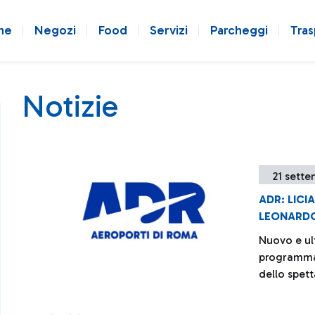
ne
Negozi
Food
Servizi
Parcheggi
Tras
Notizie
21 sette
ADR: LICI
LEONARDO
Nuovo e ul
programma 
dello spet