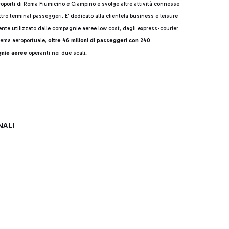
roporti di Roma Fiumicino e Ciampino e svolge altre attività connesse
ro terminal passeggeri. E’ dedicato alla clientela business e leisure
mente utilizzato dalle compagnie aeree low cost, dagli express-courier
tema aeroportuale,
oltre 46 milioni di passeggeri con 240
gnie aeree
operanti nei due scali.
NALI