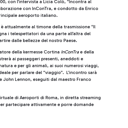
00, con l’intervista a Licia Colò, “Incontra al
llaborazione con InConTra, e condotto da Enrico
rincipale aeroporto italiano.
e è attualmente al timone della trasmissione “Il
 i telespettatori da una parte all’altra del
artire dalle bellezze del nostro Paese.
zzatore della kermesse Cortina
InConTra
e della
ustrerà ai passeggeri presenti, aneddoti e
natura e per gli animali, ai suoi numerosi viaggi,
ideale per parlare del “viaggio”. L’incontro sarà
e John Lennon, eseguiti dal maestro Franco
rtuale di Aeroporti di Roma, in diretta streaming
, per partecipare attivamente e porre domande