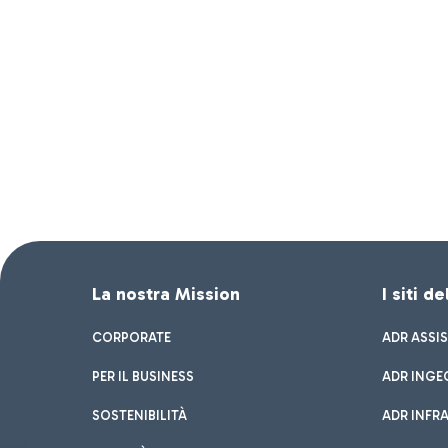
La nostra Mission
I siti d
CORPORATE
ADR ASSI
PER IL BUSINESS
ADR INGE
SOSTENIBILITÀ
ADR INFR