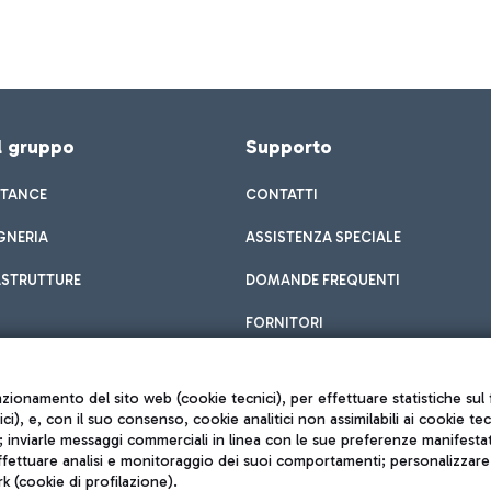
el gruppo
Supporto
STANCE
CONTATTI
GNERIA
ASSISTENZA SPECIALE
ASTRUTTURE
DOMANDE FREQUENTI
FORNITORI
unzionamento del sito web (cookie tecnici), per effettuare statistiche s
nici), e, con il suo consenso, cookie analitici non assimilabili ai cookie te
inviarle messaggi commerciali in linea con le sue preferenze manifestate 
effettuare analisi e monitoraggio dei suoi comportamenti; personalizzare g
k (cookie di profilazione).
Privacy policy