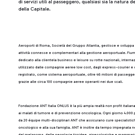
di servizi utili al passeggero, qualsiasi sia la natura 
della Capitale.
Aeroporti di Roma, Società del Gruppo Atlantia, gestisce e sviluppa
attività connesse e complementari alla gestione aeroportuale. Fiumi
dedicato alla clientela business e leisure su rotte nazionali, intern
utilizzato dalle compagnie aeree low cost, dagli express-courier e d
registrato, come sistema aeroportuale, oltre 46 milioni di passegge
grazie alle circa 100 compagnie aeree operanti nei due scali.
Fondazione ANT Italia ONLUS è la più ampia realtà non profit italiana p
ai malati di tumore e di prevenzione oncologica. Ogni giorno 4.000 p
da 20 équipe multi-disciplinari ANT che assicurano cure specialistic
oncologico e alla sua famiglia. ANT è inoltre da tempo impegnata n
del melanoma, delle neoplasie tiroidee, ginecologiche e mammarie