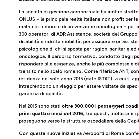
La società di gestione aeroportuale ha inoltre stret
ONLUS – la principale realtà italiana non profit per le 
malati di tumore e di prevenzione oncologica – per a
300 operatori di ADR Assistance, società del Gruppo
disabilità e ridotta mobilità, per assicurare un'assis
psicologiche di chi si sposta per ragioni sanitarie ed 
oncologica. Il percorso formativo, condotto dagli psi
rispondere alle esigenze, anche le più complesse e di
transito nello scalo romano. Come riferisce ANT, sono
residenza nel solo anno 2015 (dato ISTAT), a cui si 
intraprendono un viaggio per essere visitate da special
garanzia di qualità.
Nel 2015 sono stati
oltre 300.000 i passeggeri coad
primi quattro mesi del 2016
, tra questi, moltissimi i
proseguono verso le strutture ospedaliere della Capita
Con questa nuova iniziativa Aeroporti di Roma confer