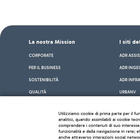
La nostra Mission
I siti d
CORPORATE
ADR ASSI
PER IL BUSINESS
ADR INGE
SOSTENIBILITÀ
ADR INFR
QUALITÀ
URBANV
INNOVATION
Utilizziamo cookie di prima parte per il f
analitici, quando assimilabili ai cookie tec
comprendere i contenuti di suo interesse; 
funzionalità e della navigazione in rete; 
anche attraverso interazioni social networ