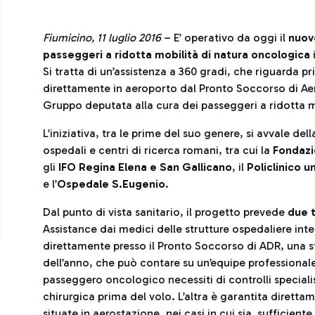
Fiumicino, 11 luglio 2016
– E’ operativo da oggi il
nuovo
passeggeri a ridotta mobilità di natura oncologica
i
Si tratta di un’assistenza a 360 gradi, che riguarda 
direttamente in aeroporto dal Pronto Soccorso di Ae
Gruppo deputata alla cura dei passeggeri a ridotta m
L’iniziativa, tra le prime del suo genere, si avvale del
ospedali e centri di ricerca romani, tra cui la
Fondaz
gli
IFO
Regina Elena e San Gallicano
, il
Policlinico 
e l’
Ospedale
S.Eugenio
.
Dal punto di vista sanitario, il progetto prevede
due t
Assistance dai medici delle strutture ospedaliere inte
direttamente presso il Pronto Soccorso di ADR, una stru
dell’anno, che può contare su un’equipe professionale 
passeggero oncologico necessiti di controlli special
chirurgica prima del volo. L’altra è garantita diretta
situate in aerostazione, nei casi in cui sia sufficient