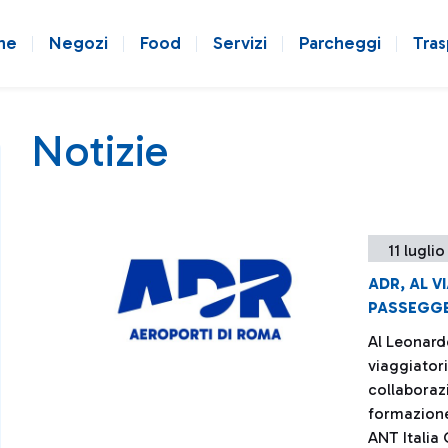
ne
Negozi
Food
Servizi
Parcheggi
Tras
Notizie
11 luglio
ADR, AL V
PASSEGGE
Al Leonardo
viaggiatori
collaborazi
formazione
ANT Italia