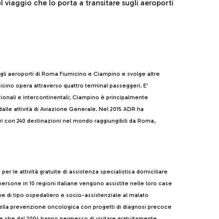
del viaggio che lo porta a transitare sugli aeroporti
 gli aeroporti di Roma Fiumicino e Ciampino e svolge altre
cino opera attraverso quattro terminal passeggeri. E’
azionali e intercontinentali; Ciampino è principalmente
alle attività di Aviazione Generale. Nel 2015 ADR ha
ri con 240 destinazioni nel mondo raggiungibili da Roma,
er le attività gratuite di assistenza specialistica domiciliare
ersone in 10 regioni italiane vengono assistite nelle loro case
he di tipo ospedaliero e socio-assistenziale al malato
ella prevenzione oncologica con progetti di diagnosi precoce
 che dal 2004 hanno permesso di visitare gratuitamente