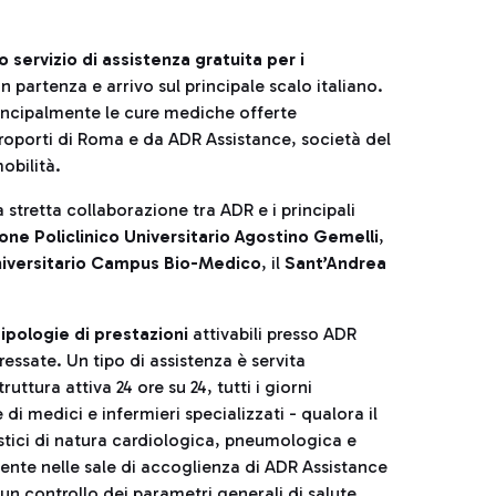
 servizio di assistenza gratuita per i
n partenza e arrivo sul principale scalo italiano.
principalmente le cure mediche offerte
roporti di Roma e da ADR Assistance, società del
obilità.
la stretta collaborazione tra ADR e i principali
ione
Policlinico
Universitario
Agostino Gemelli
,
universitario Campus Bio-Medico
, il
Sant’Andrea
ipologie di prestazioni
attivabili presso ADR
ressate. Un tipo di assistenza è servita
ttura attiva 24 ore su 24, tutti i giorni
di medici e infermieri specializzati - qualora il
istici di natura cardiologica, pneumologica e
mente nelle sale di accoglienza di ADR Assistance
e un controllo dei parametri generali di salute.