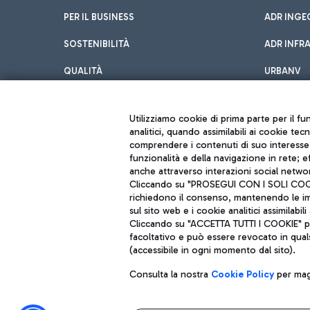
PER IL BUSINESS
ADR INGE
SOSTENIBILITÀ
ADR INFR
QUALITÀ
URBANV
INNOVATION
Utilizziamo cookie di prima parte per il f
analitici, quando assimilabili ai cookie tec
comprendere i contenuti di suo interesse; 
funzionalità e della navigazione in rete; 
anche attraverso interazioni social networ
Cliccando su "PROSEGUI CON I SOLI COOKIE
richiedono il consenso, mantenendo le impo
sul sito web e i cookie analitici assimilabili 
Aeroporti di Roma S.p.A. - Società soggetta a direzione e coordiname
Cliccando su "ACCETTA TUTTI I COOKIE" pre
Codice fiscale e Registro delle Imprese di Roma 13032990155 P. IVA 0
Capitale sociale 62.224.743,00 int. vers.
facoltativo e può essere revocato in qual
Sede legale: Via Pier Paolo Racchetti 1 - 00054 Fiumicino (RM) telefon
(accessibile in ogni momento dal sito).
Consulta la nostra
Cookie Policy
per magg