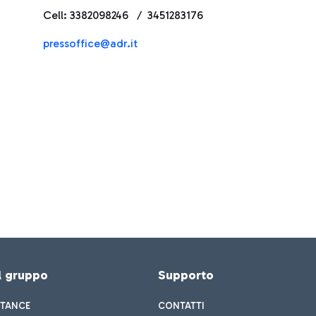
Cell: 3382098246 / 3451283176
press
office@adr.it
el gruppo
Supporto
STANCE
CONTATTI