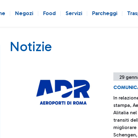
ne
Negozi
Food
Servizi
Parcheggi
Tras
Notizie
29 genn
COMUNIC
In relazion
stampa, Ae
Alitalia ne
transiti de
migliorare
Schengen, 