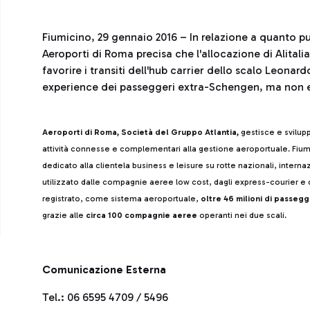
Fiumicino, 29 gennaio 2016 – In relazione a quanto p
Aeroporti di Roma precisa che l'allocazione di Alitali
favorire i transiti dell'hub carrier dello scalo Leonar
experience dei passeggeri extra-Schengen, ma non e
Aeroporti di Roma, Società del Gruppo Atlantia,
gestisce e svilup
attività connesse e complementari alla gestione aeroportuale. Fiumi
dedicato alla clientela business e leisure su rotte nazionali, intern
utilizzato dalle compagnie aeree low cost, dagli express-courier e d
registrato, come sistema aeroportuale,
oltre 46 milioni di passegg
grazie alle
circa 100 compagnie aeree
operanti nei due scali.
Comunicazione Esterna
Tel.: 06 6595 4709 / 5496