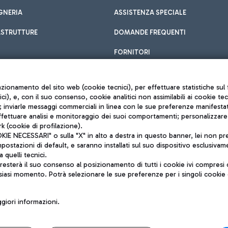
GNERIA
ASSISTENZA SPECIALE
ASTRUTTURE
DOMANDE FREQUENTI
FORNITORI
unzionamento del sito web (cookie tecnici), per effettuare statistiche s
nici), e, con il suo consenso, cookie analitici non assimilabili ai cookie te
inviarle messaggi commerciali in linea con le sue preferenze manifestate 
effettuare analisi e monitoraggio dei suoi comportamenti; personalizzare g
k (cookie di profilazione).
Privacy policy
 NECESSARI" o sulla "X" in alto a destra in questo banner, lei non pres
Note legali
stazioni di default, e saranno installati sul suo dispositivo esclusivame
Mappa sito
a quelli tecnici.
nto di Mundys S.p.A.
Accessibilità
sterà il suo consenso al posizionamento di tutti i cookie ivi compresi c
6572251004
QUALITÀ
siasi momento. Potrà selezionare le sue preferenze per i singoli cooki
o +39 06 65951
iori informazioni.