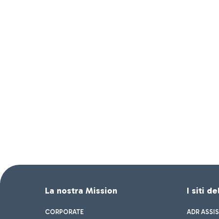
La nostra Mission
I siti d
CORPORATE
ADR ASSI