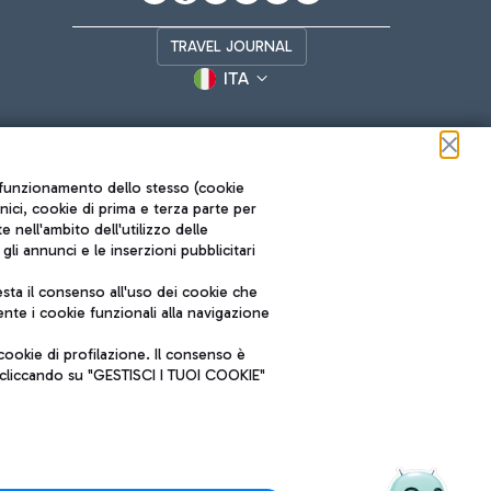
TRAVEL JOURNAL
ITA
ul funzionamento dello stesso (cookie
cnici, cookie di prima e terza parte per
nell'ambito dell'utilizzo delle
li annunci e le inserzioni pubblicitari
ta il consenso all'uso dei cookie che
Roma FCO
nte i cookie funzionali alla navigazione
L'aeroporto stellato
ookie di profilazione. Il consenso è
SOSTENIBILITÀ
INNOVAZIONE
e cliccando su "GESTISCI I TUOI COOKIE"