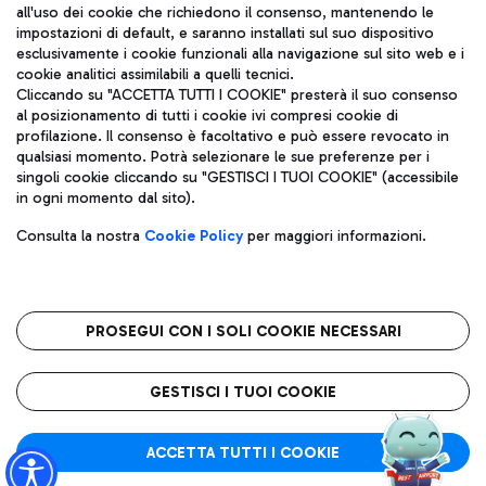
all'uso dei cookie che richiedono il consenso, mantenendo le
impostazioni di default, e saranno installati sul suo dispositivo
esclusivamente i cookie funzionali alla navigazione sul sito web e i
Aeroporti di Roma S.p.A. - Società soggetta a direzione e
cookie analitici assimilabili a quelli tecnici.
coordinamento di Mundys S.p.A.
Cliccando su "ACCETTA TUTTI I COOKIE" presterà il suo consenso
al posizionamento di tutti i cookie ivi compresi cookie di
Codice fiscale e Registro delle Imprese di Roma 13032990155 P.
profilazione. Il consenso è facoltativo e può essere revocato in
IVA 06572251004
qualsiasi momento. Potrà selezionare le sue preferenze per i
Capitale sociale 62.224.743,00 int. vers.
singoli cookie cliccando su "GESTISCI I TUOI COOKIE" (accessibile
Sede legale: Via Pier Paolo Racchetti 1 - 00054 Fiumicino (RM)
in ogni momento dal sito).
telefono +39 06 65951
Privacy policy
Note legali
Consulta la nostra
Cookie Policy
per maggiori informazioni.
Mappa sito
Accessibilità
Roma FCO
L'aeroporto stellato
PROSEGUI CON I SOLI COOKIE NECESSARI
QUALITÀ
SOSTENIBILITÀ
INNOVAZIONE
GESTISCI I TUOI COOKIE
ACCETTA TUTTI I COOKIE