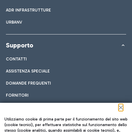
ADR INFRASTRUTTURE
URBANV
Supporto
CONTATTI
ASSISTENZA SPECIALE
DOMANDE FREQUENTI
FORNITORI
Seguici sui social
Utilizziamo cookie di prima parte per il funzionamento del sito web
(cookie tecnici), per effettuare statistiche sul funzionamento dello
stesso (cookie analitici, quando assimilabili ai cookie tecnici), e,