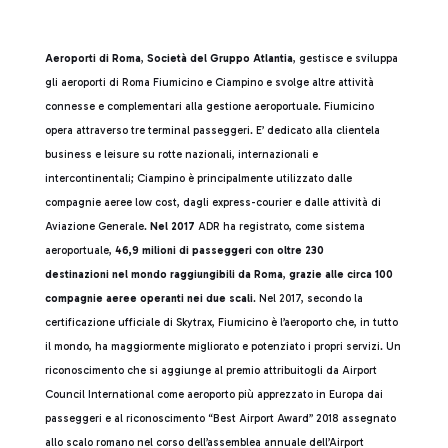
Aeroporti di Roma
,
Società del Gruppo Atlantia
, gestisce e sviluppa
gli aeroporti di Roma Fiumicino e Ciampino e svolge altre attività
connesse e complementari alla gestione aeroportuale. Fiumicino
opera attraverso tre terminal passeggeri. E’ dedicato alla clientela
business e leisure su rotte nazionali, internazionali e
intercontinentali; Ciampino è principalmente utilizzato dalle
compagnie aeree low cost, dagli express-courier e dalle attività di
Aviazione Generale.
Nel 2017
ADR ha registrato, come sistema
aeroportuale,
46,9 milioni di passeggeri con oltre 230
destinazioni nel mondo raggiungibili da Roma
,
grazie alle circa 100
compagnie aeree operanti nei due scali
. Nel 2017, secondo la
certificazione ufficiale di Skytrax, Fiumicino è l’aeroporto che, in tutto
il mondo, ha maggiormente migliorato e potenziato i propri servizi. Un
riconoscimento che si aggiunge al premio attribuitogli da Airport
Council International come aeroporto più apprezzato in Europa dai
passeggeri e al riconoscimento “Best Airport Award” 2018 assegnato
allo scalo romano nel corso dell’assemblea annuale dell’Airport