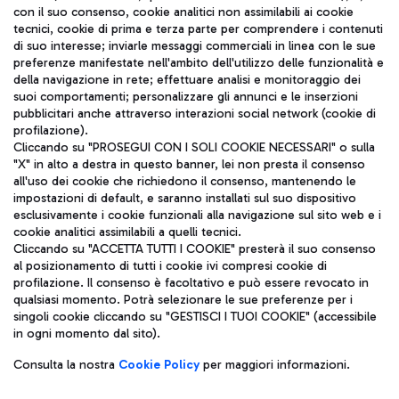
con il suo consenso, cookie analitici non assimilabili ai cookie
tecnici, cookie di prima e terza parte per comprendere i contenuti
di suo interesse; inviarle messaggi commerciali in linea con le sue
TRAVEL JOURNAL
preferenze manifestate nell'ambito dell'utilizzo delle funzionalità e
della navigazione in rete; effettuare analisi e monitoraggio dei
ITA
suoi comportamenti; personalizzare gli annunci e le inserzioni
pubblicitari anche attraverso interazioni social network (cookie di
profilazione).
Cliccando su "PROSEGUI CON I SOLI COOKIE NECESSARI" o sulla
"X" in alto a destra in questo banner, lei non presta il consenso
all'uso dei cookie che richiedono il consenso, mantenendo le
impostazioni di default, e saranno installati sul suo dispositivo
esclusivamente i cookie funzionali alla navigazione sul sito web e i
Aeroporti di Roma S.p.A. - Società soggetta a direzione e
cookie analitici assimilabili a quelli tecnici.
coordinamento di Mundys S.p.A.
Cliccando su "ACCETTA TUTTI I COOKIE" presterà il suo consenso
al posizionamento di tutti i cookie ivi compresi cookie di
Codice fiscale e Registro delle Imprese di Roma 13032990155 P.
profilazione. Il consenso è facoltativo e può essere revocato in
IVA 06572251004
qualsiasi momento. Potrà selezionare le sue preferenze per i
Capitale sociale 62.224.743,00 int. vers.
singoli cookie cliccando su "GESTISCI I TUOI COOKIE" (accessibile
Sede legale: Via Pier Paolo Racchetti 1 - 00054 Fiumicino (RM)
in ogni momento dal sito).
telefono +39 06 65951
Privacy policy
Note legali
Consulta la nostra
Cookie Policy
per maggiori informazioni.
Mappa sito
Accessibilità