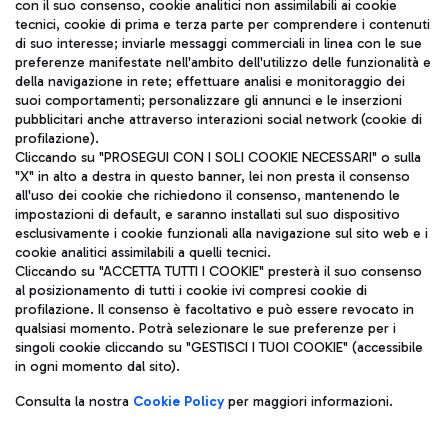
con il suo consenso, cookie analitici non assimilabili ai cookie
tecnici, cookie di prima e terza parte per comprendere i contenuti
di suo interesse; inviarle messaggi commerciali in linea con le sue
TRAVEL JOURNAL
preferenze manifestate nell'ambito dell'utilizzo delle funzionalità e
della navigazione in rete; effettuare analisi e monitoraggio dei
ITA
suoi comportamenti; personalizzare gli annunci e le inserzioni
pubblicitari anche attraverso interazioni social network (cookie di
profilazione).
Cliccando su "PROSEGUI CON I SOLI COOKIE NECESSARI" o sulla
"X" in alto a destra in questo banner, lei non presta il consenso
all'uso dei cookie che richiedono il consenso, mantenendo le
impostazioni di default, e saranno installati sul suo dispositivo
esclusivamente i cookie funzionali alla navigazione sul sito web e i
Aeroporti di Roma S.p.A. - Società soggetta a direzione e
cookie analitici assimilabili a quelli tecnici.
coordinamento di Mundys S.p.A.
Cliccando su "ACCETTA TUTTI I COOKIE" presterà il suo consenso
al posizionamento di tutti i cookie ivi compresi cookie di
Codice fiscale e Registro delle Imprese di Roma 13032990155 P.
profilazione. Il consenso è facoltativo e può essere revocato in
IVA 06572251004
qualsiasi momento. Potrà selezionare le sue preferenze per i
Capitale sociale 62.224.743,00 int. vers.
singoli cookie cliccando su "GESTISCI I TUOI COOKIE" (accessibile
Sede legale: Via Pier Paolo Racchetti 1 - 00054 Fiumicino (RM)
in ogni momento dal sito).
telefono +39 06 65951
Privacy policy
Note legali
Consulta la nostra
Cookie Policy
per maggiori informazioni.
Mappa sito
Accessibilità