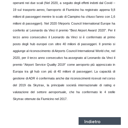
operanti nei due scali (Nel 2020, a seguito degli effetti indotti dal Covid –
19 sul trasporto aereo, l’aeroporto di Fiumicino ha registrato appena 9,8
milioni di passeggeri mentre lo scalo di Ciampino ha chiuso l’anno con 1,6
milioni di passeggeri). Nel 2020 l’Airports Council International Europe ha
conferito al Leonardo da Vinci il premio “Best Airport Award 2020”. Per il
terzo anno consecutivo il Leonardo da Vinci si è confermato al primo
posto degli hub europei con oltre 40 milioni di passeggeri. Il premio si
aggiunge al riconoscimento di Airports Council International World che, nel
2020, per il terzo anno consecutivo ha assegnato al Leonardo da Vinci il
premio “Airport Service Quality 2019” come aeroporto più apprezzato in
Europa tra gli hub con più di 40 milioni di passeggeri. La capacità di
gestione di ADR è confermata anche dai riconoscimenti ricevuti nel corso
del 2019 da Skytrax, la principale società internazionale di rating e
valutazione del settore aeroportuale, che ha confermato le 4 stelle
Skytrax ottenute da Fiumicino nel 2017.
Indietro