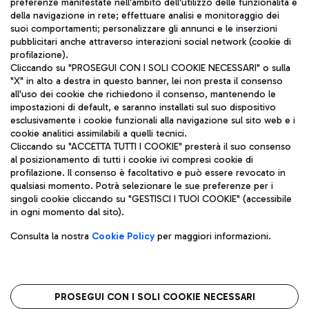
preferenze manifestate nell'ambito dell'utilizzo delle funzionalità e
della navigazione in rete; effettuare analisi e monitoraggio dei
ITA
suoi comportamenti; personalizzare gli annunci e le inserzioni
pubblicitari anche attraverso interazioni social network (cookie di
profilazione).
Cliccando su "PROSEGUI CON I SOLI COOKIE NECESSARI" o sulla
"X" in alto a destra in questo banner, lei non presta il consenso
all'uso dei cookie che richiedono il consenso, mantenendo le
impostazioni di default, e saranno installati sul suo dispositivo
esclusivamente i cookie funzionali alla navigazione sul sito web e i
Aeroporti di Roma S.p.A. - Società soggetta a direzione e
cookie analitici assimilabili a quelli tecnici.
coordinamento di Mundys S.p.A.
Cliccando su "ACCETTA TUTTI I COOKIE" presterà il suo consenso
al posizionamento di tutti i cookie ivi compresi cookie di
Codice fiscale e Registro delle Imprese di Roma 13032990155 P.
profilazione. Il consenso è facoltativo e può essere revocato in
IVA 06572251004
qualsiasi momento. Potrà selezionare le sue preferenze per i
Capitale sociale 62.224.743,00 int. vers.
singoli cookie cliccando su "GESTISCI I TUOI COOKIE" (accessibile
Sede legale: Via Pier Paolo Racchetti 1 - 00054 Fiumicino (RM)
in ogni momento dal sito).
telefono +39 06 65951
Privacy policy
Note legali
Consulta la nostra
Cookie Policy
per maggiori informazioni.
Mappa sito
Accessibilità
Roma FCO
L'aeroporto stellato
PROSEGUI CON I SOLI COOKIE NECESSARI