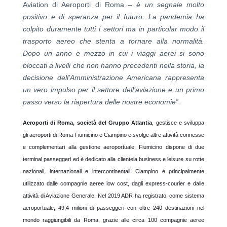
Aviation di Aeroporti di Roma –
è un segnale molto
positivo e di speranza per il futuro. La pandemia ha
colpito duramente tutti i settori ma in particolar modo il
trasporto aereo che stenta a tornare alla normalità.
Dopo un anno e mezzo in cui i viaggi aerei si sono
bloccati a livelli che non hanno precedenti nella storia, la
decisione dell’Amministrazione Americana rappresenta
un vero impulso per il settore dell’aviazione e un primo
passo verso la riapertura delle nostre economie”.
Aeroporti di Roma, società del Gruppo Atlantia
, gestisce e sviluppa
gli aeroporti di Roma Fiumicino e Ciampino e svolge altre attività connesse
e complementari alla gestione aeroportuale. Fiumicino dispone di due
terminal passeggeri ed è dedicato alla clientela business e leisure su rotte
nazionali, internazionali e intercontinentali; Ciampino è principalmente
utilizzato dalle compagnie aeree low cost, dagli express-courier e dalle
attività di Aviazione Generale. Nel 2019 ADR ha registrato, come sistema
aeroportuale, 49,4 milioni di passeggeri con oltre 240 destinazioni nel
mondo raggiungibili da Roma, grazie alle circa 100 compagnie aeree