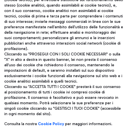
stesso (cookie analitici, quando assimilabili ai cookie tecnici), e,
con il suo consenso, cookie analitici non assimilabili ai cookie
tecnici, cookie di prima e terza parte per comprendere i contenuti
di suo interesse; inviarle messaggi commerciali in linea con le sue
TRAVEL JOURNAL
preferenze manifestate nell'ambito dell'utilizzo delle funzionalità e
della navigazione in rete; effettuare analisi e monitoraggio dei
ITA
suoi comportamenti; personalizzare gli annunci e le inserzioni
pubblicitari anche attraverso interazioni social network (cookie di
profilazione).
Cliccando su "PROSEGUI CON I SOLI COOKIE NECESSARI" o sulla
"X" in alto a destra in questo banner, lei non presta il consenso
all'uso dei cookie che richiedono il consenso, mantenendo le
impostazioni di default, e saranno installati sul suo dispositivo
esclusivamente i cookie funzionali alla navigazione sul sito web e i
Aeroporti di Roma S.p.A. - Società soggetta a direzione e
cookie analitici assimilabili a quelli tecnici.
coordinamento di Mundys S.p.A.
Cliccando su "ACCETTA TUTTI I COOKIE" presterà il suo consenso
al posizionamento di tutti i cookie ivi compresi cookie di
Codice fiscale e Registro delle Imprese di Roma 13032990155 P.
profilazione. Il consenso è facoltativo e può essere revocato in
IVA 06572251004
qualsiasi momento. Potrà selezionare le sue preferenze per i
Capitale sociale 62.224.743,00 int. vers.
singoli cookie cliccando su "GESTISCI I TUOI COOKIE" (accessibile
Sede legale: Via Pier Paolo Racchetti 1 - 00054 Fiumicino (RM)
in ogni momento dal sito).
telefono +39 06 65951
Privacy policy
Note legali
Consulta la nostra
Cookie Policy
per maggiori informazioni.