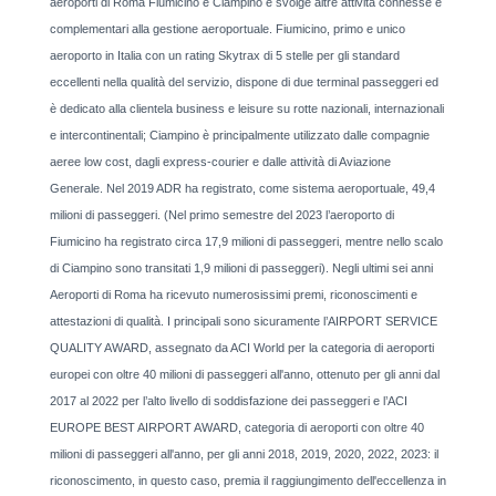
aeroporti di Roma Fiumicino e Ciampino e svolge altre attività connesse e
complementari alla gestione aeroportuale. Fiumicino, primo e unico
aeroporto in Italia con un rating Skytrax di 5 stelle per gli standard
eccellenti nella qualità del servizio, dispone di due terminal passeggeri ed
è dedicato alla clientela business e leisure su rotte nazionali, internazionali
e intercontinentali; Ciampino è principalmente utilizzato dalle compagnie
aeree low cost, dagli express-courier e dalle attività di Aviazione
Generale. Nel 2019 ADR ha registrato, come sistema aeroportuale, 49,4
milioni di passeggeri. (Nel primo semestre del 2023 l’aeroporto di
Fiumicino ha registrato circa 17,9 milioni di passeggeri, mentre nello scalo
di Ciampino sono transitati 1,9 milioni di passeggeri). Negli ultimi sei anni
Aeroporti di Roma ha ricevuto numerosissimi premi, riconoscimenti e
attestazioni di qualità. I principali sono sicuramente l’AIRPORT SERVICE
QUALITY AWARD, assegnato da ACI World per la categoria di aeroporti
europei con oltre 40 milioni di passeggeri all'anno, ottenuto per gli anni dal
2017 al 2022 per l’alto livello di soddisfazione dei passeggeri e l’ACI
EUROPE BEST AIRPORT AWARD, categoria di aeroporti con oltre 40
milioni di passeggeri all'anno, per gli anni 2018, 2019, 2020, 2022, 2023: il
riconoscimento, in questo caso, premia il raggiungimento dell'eccellenza in