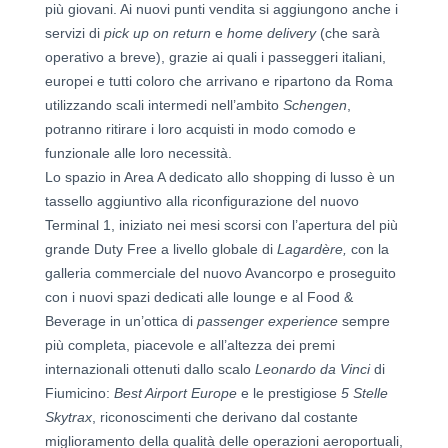
più giovani. Ai nuovi punti vendita si aggiungono anche i
servizi di
pick up on return
e
home delivery
(che sarà
operativo a breve), grazie ai quali i passeggeri italiani,
europei e tutti coloro che arrivano e ripartono da Roma
utilizzando scali intermedi nell’ambito
Schengen
,
potranno ritirare i loro acquisti in modo comodo e
funzionale alle loro necessità.
Lo spazio in Area A dedicato allo shopping di lusso è un
tassello aggiuntivo alla riconfigurazione del nuovo
Terminal 1, iniziato nei mesi scorsi con l’apertura del più
grande Duty Free a livello globale di
Lagardère,
con la
galleria commerciale del nuovo Avancorpo e proseguito
con i nuovi spazi dedicati alle lounge e al Food &
Beverage in un’ottica di
passenger experience
sempre
più completa, piacevole e all’altezza dei premi
internazionali ottenuti dallo scalo
Leonardo da Vinci
di
Fiumicino:
Best Airport Europe
e le prestigiose
5 Stelle
Skytrax
, riconoscimenti che derivano dal costante
miglioramento della qualità delle operazioni aeroportuali,