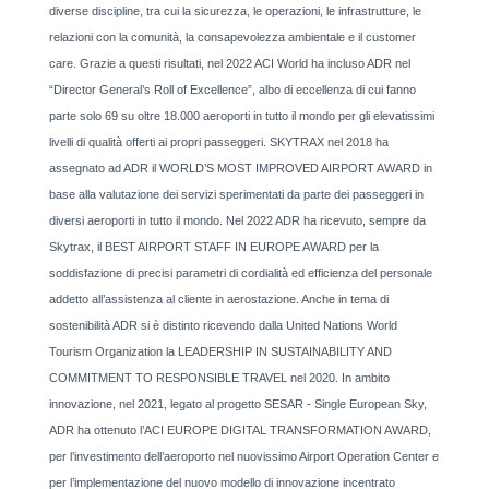
diverse discipline, tra cui la sicurezza, le operazioni, le infrastrutture, le
relazioni con la comunità, la consapevolezza ambientale e il customer
care. Grazie a questi risultati, nel 2022 ACI World ha incluso ADR nel
“Director General’s Roll of Excellence”, albo di eccellenza di cui fanno
parte solo 69 su oltre 18.000 aeroporti in tutto il mondo per gli elevatissimi
livelli di qualità offerti ai propri passeggeri. SKYTRAX nel 2018 ha
assegnato ad ADR il WORLD’S MOST IMPROVED AIRPORT AWARD in
base alla valutazione dei servizi sperimentati da parte dei passeggeri in
diversi aeroporti in tutto il mondo. Nel 2022 ADR ha ricevuto, sempre da
Skytrax, il BEST AIRPORT STAFF IN EUROPE AWARD per la
soddisfazione di precisi parametri di cordialità ed efficienza del personale
addetto all’assistenza al cliente in aerostazione. Anche in tema di
sostenibilità ADR si è distinto ricevendo dalla United Nations World
Tourism Organization la LEADERSHIP IN SUSTAINABILITY AND
COMMITMENT TO RESPONSIBLE TRAVEL nel 2020. In ambito
innovazione, nel 2021, legato al progetto SESAR - Single European Sky,
ADR ha ottenuto l’ACI EUROPE DIGITAL TRANSFORMATION AWARD,
per l’investimento dell’aeroporto nel nuovissimo Airport Operation Center e
per l’implementazione del nuovo modello di innovazione incentrato