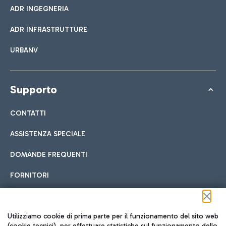
ADR INGEGNERIA
ADR INFRASTRUTTURE
URBANV
Supporto
CONTATTI
ASSISTENZA SPECIALE
DOMANDE FREQUENTI
FORNITORI
Seguici sui social
Utilizziamo cookie di prima parte per il funzionamento del sito web
(cookie tecnici), per effettuare statistiche sul funzionamento dello