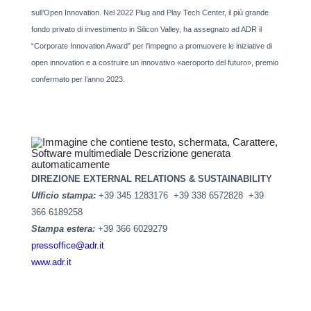
sull’Open Innovation. Nel 2022 Plug and Play Tech Center, il più grande
fondo privato di investimento in Silicon Valley, ha assegnato ad ADR il
“Corporate Innovation Award” per l'impegno a promuovere le iniziative di
open innovation e a costruire un innovativo «aeroporto del futuro», premio
confermato per l’anno 2023.
DIREZIONE EXTERNAL RELATIONS & SUSTAINABILITY
Ufficio stampa:
+39 345 1283176 +39 338 6572828 +39
366 6189258
Stampa estera:
+39 366 6029279
pressoffice@adr.it
www.adr.it