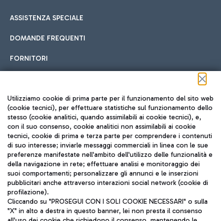
ASSISTENZA SPECIALE
DOMANDE FREQUENTI
FORNITORI
Seguici sui social
Utilizziamo cookie di prima parte per il funzionamento del sito web
(cookie tecnici), per effettuare statistiche sul funzionamento dello
stesso (cookie analitici, quando assimilabili ai cookie tecnici), e,
con il suo consenso, cookie analitici non assimilabili ai cookie
tecnici, cookie di prima e terza parte per comprendere i contenuti
di suo interesse; inviarle messaggi commerciali in linea con le sue
TRAVEL JOURNAL
preferenze manifestate nell'ambito dell'utilizzo delle funzionalità e
della navigazione in rete; effettuare analisi e monitoraggio dei
ITA
suoi comportamenti; personalizzare gli annunci e le inserzioni
pubblicitari anche attraverso interazioni social network (cookie di
profilazione).
Cliccando su "PROSEGUI CON I SOLI COOKIE NECESSARI" o sulla
"X" in alto a destra in questo banner, lei non presta il consenso
all'uso dei cookie che richiedono il consenso, mantenendo le