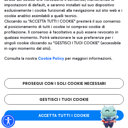
impostazioni di default, e saranno installati sul suo dispositivo
esclusivamente i cookie funzionali alla navigazione sul sito web e i
Aeroporti di Roma S.p.A. - Società soggetta a direzione e
cookie analitici assimilabili a quelli tecnici.
coordinamento di Mundys S.p.A.
Cliccando su "ACCETTA TUTTI I COOKIE" presterà il suo consenso
al posizionamento di tutti i cookie ivi compresi cookie di
Codice fiscale e Registro delle Imprese di Roma 13032990155 P.
profilazione. Il consenso è facoltativo e può essere revocato in
IVA 06572251004
qualsiasi momento. Potrà selezionare le sue preferenze per i
Capitale sociale 62.224.743,00 int. vers.
singoli cookie cliccando su "GESTISCI I TUOI COOKIE" (accessibile
Sede legale: Via Pier Paolo Racchetti 1 - 00054 Fiumicino (RM)
in ogni momento dal sito).
telefono +39 06 65951
Privacy policy
Note legali
Consulta la nostra
Cookie Policy
per maggiori informazioni.
Mappa sito
Accessibilità
Roma FCO
L'aeroporto stellato
PROSEGUI CON I SOLI COOKIE NECESSARI
QUALITÀ
SOSTENIBILITÀ
INNOVAZIONE
GESTISCI I TUOI COOKIE
ACCETTA TUTTI I COOKIE