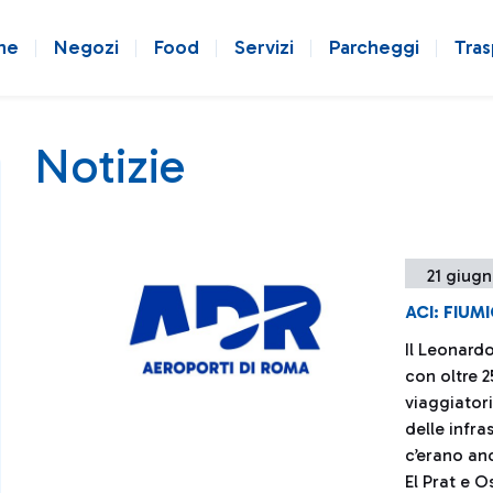
ne
Negozi
Food
Servizi
Parcheggi
Tras
Notizie
21 giugn
ACI: FIUM
Il Leonardo
con oltre 2
viaggiatori
delle infra
c’erano an
El Prat e O