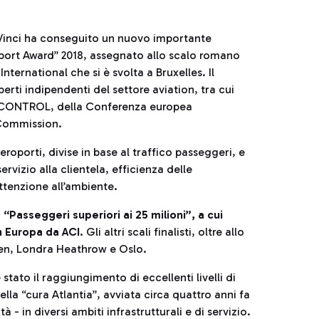
Vinci ha conseguito un nuovo importante
irport Award” 2018, assegnato allo scalo romano
nternational che si è svolta a Bruxelles. Il
erti indipendenti del settore aviation, tra cui
OCONTROL, della Conferenza europea
 Commission.
roporti, divise in base al traffico passeggeri, e
rvizio alla clientela, efficienza delle
 attenzione all’ambiente.
“Passeggeri superiori ai 25 milioni”, a cui
n Europa da ACI
. Gli altri scali finalisti, oltre allo
en, Londra Heathrow e Oslo.
stato il raggiungimento di eccellenti livelli di
lla “cura Atlantia”, avviata circa quattro anni fa
 - in diversi ambiti infrastrutturali e di servizio.