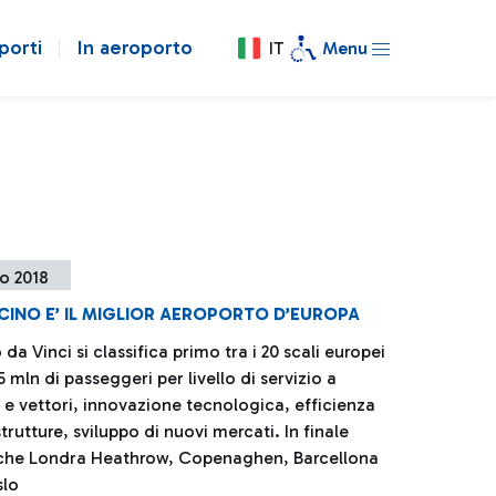
porti
In aeroporto
IT
Menu
o 2018
ICINO E’ IL MIGLIOR AEROPORTO D’EUROPA
 da Vinci si classifica primo tra i 20 scali europei
5 mln di passeggeri per livello di servizio a
 e vettori, innovazione tecnologica, efficienza
strutture, sviluppo di nuovi mercati. In finale
che Londra Heathrow, Copenaghen, Barcellona
slo