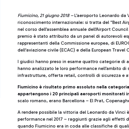
Fiumicino, 21 giugno 2018 –
L’aeroporto Leonardo da 
riconoscimento internazionale: si tratta del “Best A
nel corso dell’assemblea annuale dell’Airport Council I
premio è stato attribuito da un panel di autorevoli esp
rappresentanti della Commissione europea, di EUR
dell'aviazione civile (ECAC) e della European Travel
I giudici hanno preso in esame quattro categorie di ae
hanno analizzato le loro performance nell’ambito di se
infrastrutture, offerta retail, controlli di sicurezza e
Fiumicino è risultato primo assoluto nella categoria 
appartengono i 20 principali aeroporti monitorati i
scalo romano, erano Barcellona – El Prat, Copenagh
A rendere possibile la vittoria del Leonardo da Vinci è 
performance nel 2017 – raggiunti grazie agli effetti de
quando Fiumicino era in coda alle classifiche di qualità