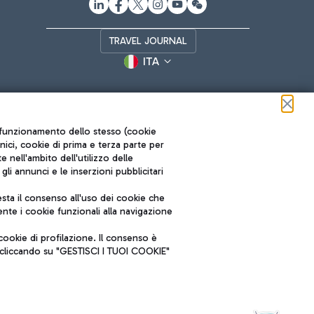
TRAVEL JOURNAL
ITA
ul funzionamento dello stesso (cookie
cnici, cookie di prima e terza parte per
nell'ambito dell'utilizzo delle
li annunci e le inserzioni pubblicitari
ta il consenso all'uso dei cookie che
Roma FCO
nte i cookie funzionali alla navigazione
L'aeroporto stellato
ookie di profilazione. Il consenso è
SOSTENIBILITÀ
INNOVAZIONE
e cliccando su "GESTISCI I TUOI COOKIE"