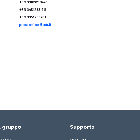
+39 3382098246
+39 3451283176
+39 3351753281
pressoffice@adr.it
el gruppo
Supporto