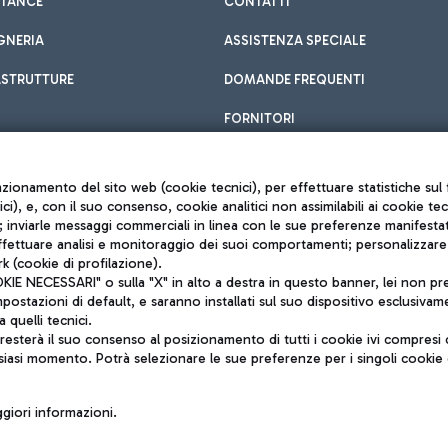
STANCE
CONTATTI
GNERIA
ASSISTENZA SPECIALE
ASTRUTTURE
DOMANDE FREQUENTI
FORNITORI
unzionamento del sito web (cookie tecnici), per effettuare statistiche s
nici), e, con il suo consenso, cookie analitici non assimilabili ai cookie te
inviarle messaggi commerciali in linea con le sue preferenze manifestate 
effettuare analisi e monitoraggio dei suoi comportamenti; personalizzare g
k (cookie di profilazione).
Privacy policy
 NECESSARI" o sulla "X" in alto a destra in questo banner, lei non pres
Note legali
stazioni di default, e saranno installati sul suo dispositivo esclusivame
Mappa sito
a quelli tecnici.
nto di Mundys S.p.A.
Accessibilità
sterà il suo consenso al posizionamento di tutti i cookie ivi compresi c
6572251004
QUALITÀ
siasi momento. Potrà selezionare le sue preferenze per i singoli cooki
o +39 06 65951
iori informazioni.