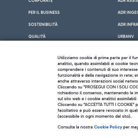
CORPORATE
ADR ASSI
PER IL BUSINESS
ADR INGE
SOSTENIBILITÀ
ADR INFR
QUALITÀ
URBANV
INNOVATION
Utilizziamo cookie di prima parte per il f
analitici, quando assimilabili ai cookie tec
comprendere i contenuti di suo interesse; 
funzionalità e della navigazione in rete; 
anche attraverso interazioni social networ
Cliccando su "PROSEGUI CON I SOLI COOKIE
richiedono il consenso, mantenendo le impo
sul sito web e i cookie analitici assimilabili 
Aeroporti di Roma S.p.A. - Società soggetta a direzione e coordiname
Cliccando su "ACCETTA TUTTI I COOKIE" pre
Codice fiscale e Registro delle Imprese di Roma 13032990155 P. IVA 0
Capitale sociale 62.224.743,00 int. vers.
facoltativo e può essere revocato in qual
Sede legale: Via Pier Paolo Racchetti 1 - 00054 Fiumicino (RM) telefon
(accessibile in ogni momento dal sito).
Consulta la nostra
Cookie Policy
per magg