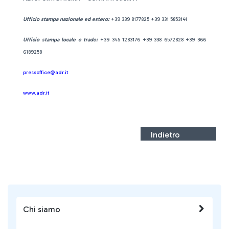
Ufficio stampa nazionale ed estero:
+39 339 8177825 +39 331 5853141
Ufficio stampa locale e trade:
+39 345 1283176 +39 338 6572828 +39 366
6189258
pressoffice@adr.it
www.adr.it
Indietro
Chi siamo