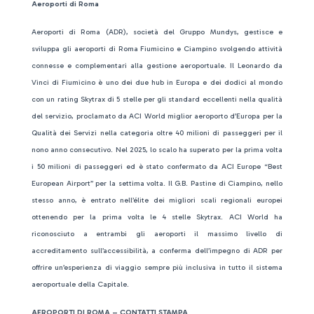
Aeroporti di Roma
Aeroporti di Roma (ADR), società del Gruppo Mundys, gestisce e
sviluppa gli aeroporti di Roma Fiumicino e Ciampino svolgendo attività
connesse e complementari alla gestione aeroportuale. Il Leonardo da
Vinci di Fiumicino è uno dei due hub in Europa e dei dodici al mondo
con un rating Skytrax di 5 stelle per gli standard eccellenti nella qualità
del servizio, proclamato da ACI World miglior aeroporto d’Europa per la
Qualità dei Servizi nella categoria oltre 40 milioni di passeggeri per il
nono anno consecutivo. Nel 2025, lo scalo ha superato per la prima volta
i 50 milioni di passeggeri ed è stato confermato da ACI Europe “Best
European Airport” per la settima volta. Il G.B. Pastine di Ciampino, nello
stesso anno, è entrato nell’élite dei migliori scali regionali europei
ottenendo per la prima volta le 4 stelle Skytrax. ACI World ha
riconosciuto a entrambi gli aeroporti il massimo livello di
accreditamento sull’accessibilità, a conferma dell’impegno di ADR per
offrire un’esperienza di viaggio sempre più inclusiva in tutto il sistema
aeroportuale della Capitale.
AEROPORTI DI ROMA – CONTATTI STAMPA