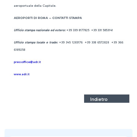
aeroportuale della Capitale.
AEROPORTI DI ROMA – CONTATTI STAMPA
Ufficio stampa nazionale ed estero:
+39 339 8177825 +39 331 5853141
Ufficio stampa locale e trade:
+39 345 1283176 +39 338 6572828 +39 366
6189258
pressoffice@adr.it
www.adr.it
Indietro