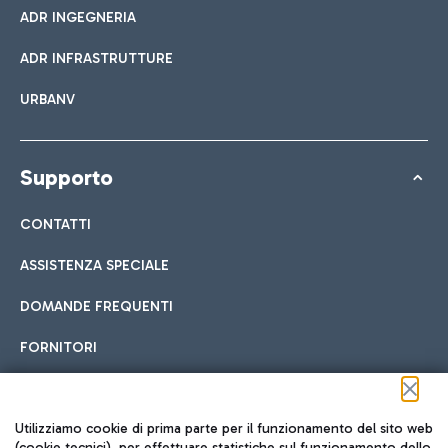
ADR INGEGNERIA
ADR INFRASTRUTTURE
URBANV
Supporto
CONTATTI
ASSISTENZA SPECIALE
DOMANDE FREQUENTI
FORNITORI
Seguici sui social
Utilizziamo cookie di prima parte per il funzionamento del sito web
(cookie tecnici), per effettuare statistiche sul funzionamento dello