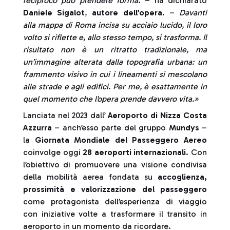
reciproco può prendere forma
. – ha dichiarato
Daniele Sigalot
,
autore dell’opera
. –
Davanti
alla mappa di Roma incisa su acciaio lucido, il loro
volto si riflette e, allo stesso tempo, si trasforma. Il
risultato non è un ritratto tradizionale, ma
un’immagine alterata dalla topografia urbana: un
frammento visivo in cui i lineamenti si mescolano
alle strade e agli edifici. Per me, è esattamente in
quel momento che l’opera prende davvero vita.»
Lanciata nel 2023 dall’
Aeroporto di Nizza Costa
Azzurra
– anch’esso parte del gruppo
Mundys
–
la
Giornata Mondiale del Passeggero Aereo
coinvolge oggi
28 aeroporti internazionali
. Con
l’obiettivo di promuovere una visione condivisa
della mobilità aerea fondata su
accoglienza,
prossimità e valorizzazione
del passeggero
come protagonista dell’esperienza di viaggio
con iniziative volte a trasformare il transito in
aeroporto in un momento da ricordare.