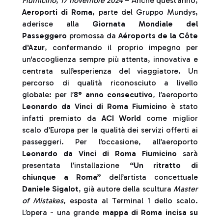
Fiumicino
,
17 novembre 2024
– Anche quest’anno,
Aeroporti di Roma
, parte del Gruppo Mundys,
aderisce alla
Giornata Mondiale del
Passeggero
promossa da
Aéroports de la Côte
d'Azur
,
confermando il proprio impegno per
un'accoglienza sempre più attenta, innovativa e
centrata sull’esperienza del viaggiatore
. Un
percorso di qualità riconosciuto a livello
globale: per l’
8° anno consecutivo
, l’aeroporto
Leonardo da Vinci
di Roma Fiumicino
è stato
infatti premiato da
ACI World
come miglior
scalo d’Europa per la qualità dei servizi offerti ai
passeggeri.
Per l’occasione, all’aeroporto
Leonardo da Vinci di Roma Fiumicino
sarà
presentata l’installazione
“Un ritratto di
chiunque a Roma”
dell’artista concettuale
Daniele Sigalot
, già autore della scultura
Master
of Mistakes
, esposta al Terminal 1 dello scalo.
L’opera - una grande
mappa di Roma incisa su