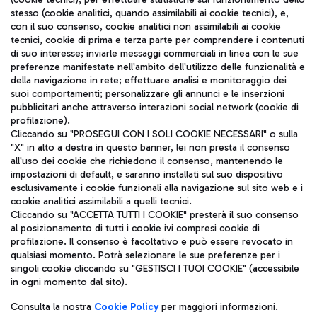
stesso (cookie analitici, quando assimilabili ai cookie tecnici), e,
con il suo consenso, cookie analitici non assimilabili ai cookie
tecnici, cookie di prima e terza parte per comprendere i contenuti
di suo interesse; inviarle messaggi commerciali in linea con le sue
TRAVEL JOURNAL
preferenze manifestate nell'ambito dell'utilizzo delle funzionalità e
della navigazione in rete; effettuare analisi e monitoraggio dei
ITA
suoi comportamenti; personalizzare gli annunci e le inserzioni
pubblicitari anche attraverso interazioni social network (cookie di
profilazione).
Cliccando su "PROSEGUI CON I SOLI COOKIE NECESSARI" o sulla
"X" in alto a destra in questo banner, lei non presta il consenso
all'uso dei cookie che richiedono il consenso, mantenendo le
impostazioni di default, e saranno installati sul suo dispositivo
esclusivamente i cookie funzionali alla navigazione sul sito web e i
Aeroporti di Roma S.p.A. - Società soggetta a direzione e
cookie analitici assimilabili a quelli tecnici.
coordinamento di Mundys S.p.A.
Cliccando su "ACCETTA TUTTI I COOKIE" presterà il suo consenso
al posizionamento di tutti i cookie ivi compresi cookie di
Codice fiscale e Registro delle Imprese di Roma 13032990155 P.
profilazione. Il consenso è facoltativo e può essere revocato in
IVA 06572251004
qualsiasi momento. Potrà selezionare le sue preferenze per i
Capitale sociale 62.224.743,00 int. vers.
singoli cookie cliccando su "GESTISCI I TUOI COOKIE" (accessibile
Sede legale: Via Pier Paolo Racchetti 1 - 00054 Fiumicino (RM)
in ogni momento dal sito).
telefono +39 06 65951
Privacy policy
Note legali
Consulta la nostra
Cookie Policy
per maggiori informazioni.