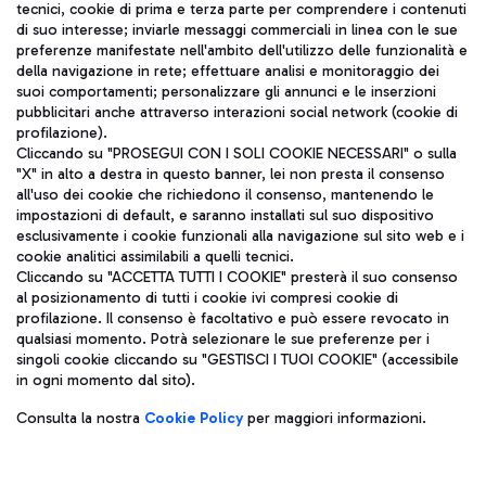
tecnici, cookie di prima e terza parte per comprendere i contenuti
di suo interesse; inviarle messaggi commerciali in linea con le sue
TRAVEL JOURNAL
preferenze manifestate nell'ambito dell'utilizzo delle funzionalità e
della navigazione in rete; effettuare analisi e monitoraggio dei
ITA
suoi comportamenti; personalizzare gli annunci e le inserzioni
pubblicitari anche attraverso interazioni social network (cookie di
profilazione).
Cliccando su "PROSEGUI CON I SOLI COOKIE NECESSARI" o sulla
"X" in alto a destra in questo banner, lei non presta il consenso
all'uso dei cookie che richiedono il consenso, mantenendo le
impostazioni di default, e saranno installati sul suo dispositivo
esclusivamente i cookie funzionali alla navigazione sul sito web e i
Aeroporti di Roma S.p.A. - Società soggetta a direzione e
cookie analitici assimilabili a quelli tecnici.
coordinamento di Mundys S.p.A.
Cliccando su "ACCETTA TUTTI I COOKIE" presterà il suo consenso
al posizionamento di tutti i cookie ivi compresi cookie di
Codice fiscale e Registro delle Imprese di Roma 13032990155 P.
profilazione. Il consenso è facoltativo e può essere revocato in
IVA 06572251004
qualsiasi momento. Potrà selezionare le sue preferenze per i
Capitale sociale 62.224.743,00 int. vers.
singoli cookie cliccando su "GESTISCI I TUOI COOKIE" (accessibile
Sede legale: Via Pier Paolo Racchetti 1 - 00054 Fiumicino (RM)
in ogni momento dal sito).
telefono +39 06 65951
Privacy policy
Note legali
Consulta la nostra
Cookie Policy
per maggiori informazioni.
Mappa sito
Accessibilità