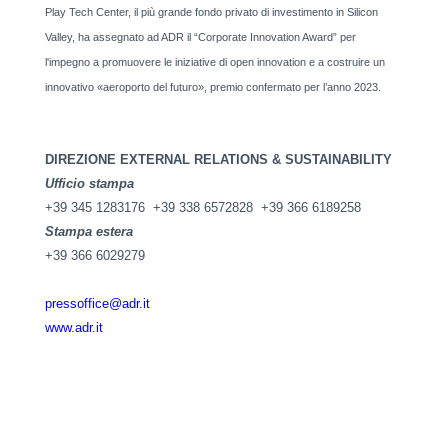
Play Tech Center, il più grande fondo privato di investimento in Silicon
Valley, ha assegnato ad ADR il “Corporate Innovation Award” per
l'impegno a promuovere le iniziative di open innovation e a costruire un
innovativo «aeroporto del futuro», premio confermato per l’anno 2023.
DIREZIONE EXTERNAL RELATIONS & SUSTAINABILITY
Ufficio stampa
+39 345 1283176 +39 338 6572828 +39 366 6189258
Stampa estera
+39 366 6029279
pressoffice@adr.it
www.adr.it