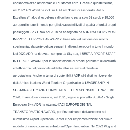
consapevolezza ambientale e il customer care. Grazie a questi risultati,
nel 2022 ACI World ha incluso ADR nel “Director General’s Roll of
Excellence”, albo di eccellenza di cui fanno parte solo 69 su oltre 18.000
aeroporti in tutto il mondo per gli elevatissimi livelli di qualità offerti ai propri
passeggeri. SKYTRAX nel 2018 ha assegnato ad ADR il WORLD’S MOST
IMPROVED AIRPORT ARWARD in base alla valutazione dei servizi
sperimentati da parte dei passeggeri in diversi aeroporti in tutto il mondo.
Nel 2022 ADR ha ricevuto, sempre da Skytrax, il BEST AIRPORT STAFF
IN EUROPE AWARD per la soddisfazione di precisi parametri di cordialità
ed efficienza del personale addetto all’assistenza al cliente in
aerostazione. Anche in tema di sostenibilità ADR si è distinto ricevendo
dalla United Nations World Tourism Organization la LEADERSHIP IN
SUSTAINABILITY AND COMMITMENT TO RESPONSIBLE TRAVEL nel
2020. In ambito innovazione, nel 2021, legato al progetto SESAR - Single
European Sky, ADR ha ottenuto l’ACI EUROPE DIGITAL
TRANSFORMATION AWARD, per l’investimento dell’aeroporto nel
nuovissimo Airport Operation Center e per l’implementazione del nuovo
modello di innovazione incentrato sull’Open Innovation. Nel 2022 Plug and