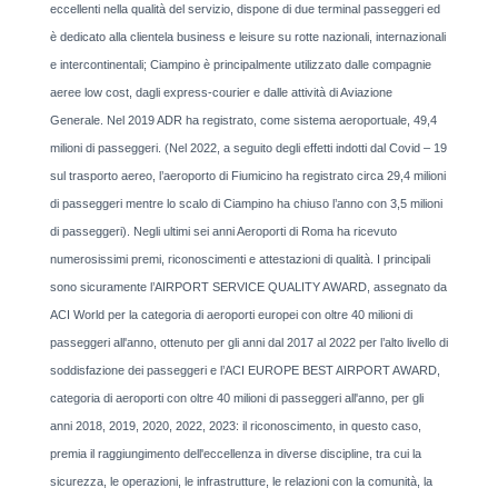
eccellenti nella qualità del servizio, dispone di due terminal passeggeri ed
è dedicato alla clientela business e leisure su rotte nazionali, internazionali
e intercontinentali; Ciampino è principalmente utilizzato dalle compagnie
aeree low cost, dagli express-courier e dalle attività di Aviazione
Generale. Nel 2019 ADR ha registrato, come sistema aeroportuale, 49,4
milioni di passeggeri. (Nel 2022, a seguito degli effetti indotti dal Covid – 19
sul trasporto aereo, l’aeroporto di Fiumicino ha registrato circa 29,4 milioni
di passeggeri mentre lo scalo di Ciampino ha chiuso l’anno con 3,5 milioni
di passeggeri). Negli ultimi sei anni Aeroporti di Roma ha ricevuto
numerosissimi premi, riconoscimenti e attestazioni di qualità. I principali
sono sicuramente l’AIRPORT SERVICE QUALITY AWARD, assegnato da
ACI World per la categoria di aeroporti europei con oltre 40 milioni di
passeggeri all'anno, ottenuto per gli anni dal 2017 al 2022 per l’alto livello di
soddisfazione dei passeggeri e l’ACI EUROPE BEST AIRPORT AWARD,
categoria di aeroporti con oltre 40 milioni di passeggeri all'anno, per gli
anni 2018, 2019, 2020, 2022, 2023: il riconoscimento, in questo caso,
premia il raggiungimento dell'eccellenza in diverse discipline, tra cui la
sicurezza, le operazioni, le infrastrutture, le relazioni con la comunità, la