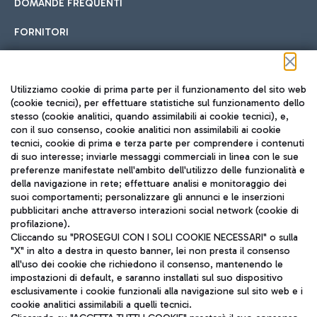
DOMANDE FREQUENTI
FORNITORI
Seguici sui social
Utilizziamo cookie di prima parte per il funzionamento del sito web
(cookie tecnici), per effettuare statistiche sul funzionamento dello
stesso (cookie analitici, quando assimilabili ai cookie tecnici), e,
con il suo consenso, cookie analitici non assimilabili ai cookie
tecnici, cookie di prima e terza parte per comprendere i contenuti
di suo interesse; inviarle messaggi commerciali in linea con le sue
TRAVEL JOURNAL
preferenze manifestate nell'ambito dell'utilizzo delle funzionalità e
della navigazione in rete; effettuare analisi e monitoraggio dei
ITA
suoi comportamenti; personalizzare gli annunci e le inserzioni
pubblicitari anche attraverso interazioni social network (cookie di
profilazione).
Cliccando su "PROSEGUI CON I SOLI COOKIE NECESSARI" o sulla
"X" in alto a destra in questo banner, lei non presta il consenso
all'uso dei cookie che richiedono il consenso, mantenendo le
impostazioni di default, e saranno installati sul suo dispositivo
esclusivamente i cookie funzionali alla navigazione sul sito web e i
Aeroporti di Roma S.p.A. - Società soggetta a direzione e
cookie analitici assimilabili a quelli tecnici.