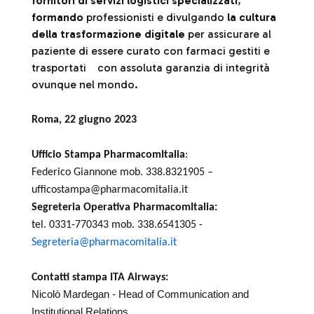
fornitori di servizi logistici specializzati
,
formando
professionisti e divulgando
la cultura
della trasformazione digitale
per assicurare al
paziente di essere curato con farmaci gestiti e
trasportati con assoluta garanzia di integrità
ovunque nel mondo.
Roma, 22 giugno 2023
Ufficio Stampa PharmacomItalia
:
Federico Giannone mob. 338.8321905 –
ufficostampa@pharmacomitalia.it
Segreteria Operativa PharmacomItalia:
tel. 0331-770343 mob. 338.6541305 -
Segreteria@pharmacomitalia.it
Contatti stampa ITA Airways:
Nicolò Mardegan - Head of Communication and
Institutional Relations