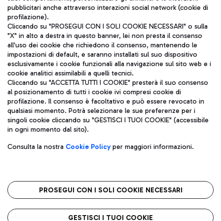
pubblicitari anche attraverso interazioni social network (cookie di
profilazione).
Cliccando su "PROSEGUI CON I SOLI COOKIE NECESSARI" o sulla
"X" in alto a destra in questo banner, lei non presta il consenso
all'uso dei cookie che richiedono il consenso, mantenendo le
impostazioni di default, e saranno installati sul suo dispositivo
esclusivamente i cookie funzionali alla navigazione sul sito web e i
Aeroporti di Roma S.p.A. - Società soggetta a direzione e
cookie analitici assimilabili a quelli tecnici.
coordinamento di Mundys S.p.A.
Cliccando su "ACCETTA TUTTI I COOKIE" presterà il suo consenso
al posizionamento di tutti i cookie ivi compresi cookie di
Codice fiscale e Registro delle Imprese di Roma 13032990155 P.
profilazione. Il consenso è facoltativo e può essere revocato in
IVA 06572251004
qualsiasi momento. Potrà selezionare le sue preferenze per i
Capitale sociale 62.224.743,00 int. vers.
singoli cookie cliccando su "GESTISCI I TUOI COOKIE" (accessibile
Sede legale: Via Pier Paolo Racchetti 1 - 00054 Fiumicino (RM)
in ogni momento dal sito).
telefono +39 06 65951
Privacy policy
Note legali
Consulta la nostra
Cookie Policy
per maggiori informazioni.
Mappa sito
Accessibilità
Roma FCO
L'aeroporto stellato
PROSEGUI CON I SOLI COOKIE NECESSARI
QUALITÀ
SOSTENIBILITÀ
INNOVAZIONE
GESTISCI I TUOI COOKIE