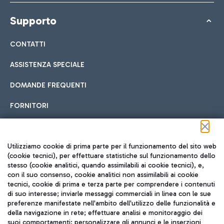
Supporto
CONTATTI
ASSISTENZA SPECIALE
DOMANDE FREQUENTI
FORNITORI
Seguici sui social
Utilizziamo cookie di prima parte per il funzionamento del sito web
(cookie tecnici), per effettuare statistiche sul funzionamento dello
stesso (cookie analitici, quando assimilabili ai cookie tecnici), e,
con il suo consenso, cookie analitici non assimilabili ai cookie
tecnici, cookie di prima e terza parte per comprendere i contenuti
di suo interesse; inviarle messaggi commerciali in linea con le sue
TRAVEL JOURNAL
preferenze manifestate nell'ambito dell'utilizzo delle funzionalità e
della navigazione in rete; effettuare analisi e monitoraggio dei
ITA
suoi comportamenti; personalizzare gli annunci e le inserzioni