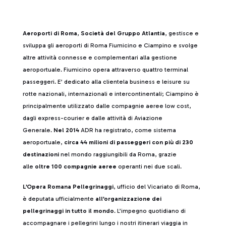
Aeroporti di Roma
,
Società del Gruppo Atlantia
, gestisce e
sviluppa gli aeroporti di Roma Fiumicino e Ciampino e svolge
altre attività connesse e complementari alla gestione
aeroportuale. Fiumicino opera attraverso quattro terminal
passeggeri. E’ dedicato alla clientela business e leisure su
rotte nazionali, internazionali e intercontinentali; Ciampino è
principalmente utilizzato dalle compagnie aeree low cost,
dagli express-courier e dalle attività di Aviazione
Generale.
Nel 2014
ADR ha registrato, come sistema
aeroportuale,
circa 44 milioni di passeggeri con più di 230
destinazioni
nel mondo raggiungibili da Roma, grazie
alle
oltre 100 compagnie aeree
operanti nei due scali.
L’Opera Romana Pellegrinaggi
, ufficio del Vicariato di Roma,
è deputata ufficialmente
all’organizzazione dei
pellegrinaggi in tutto il mondo
. L’impegno quotidiano di
accompagnare i pellegrini lungo i nostri itinerari viaggia in