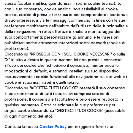
stesso (cookie analitici, quando assimilabili ai cookie tecnici), e,
con il suo consenso, cookie analitici non assimilabili ai cookie
tecnici, cookie di prima e terza parte per comprendere i contenuti
di suo interesse; inviarle messaggi commerciali in linea con le sue
TRAVEL JOURNAL
preferenze manifestate nell'ambito dell'utilizzo delle funzionalità e
della navigazione in rete; effettuare analisi e monitoraggio dei
ITA
suoi comportamenti; personalizzare gli annunci e le inserzioni
pubblicitari anche attraverso interazioni social network (cookie di
profilazione).
Cliccando su "PROSEGUI CON I SOLI COOKIE NECESSARI" o sulla
"X" in alto a destra in questo banner, lei non presta il consenso
all'uso dei cookie che richiedono il consenso, mantenendo le
impostazioni di default, e saranno installati sul suo dispositivo
esclusivamente i cookie funzionali alla navigazione sul sito web e i
Aeroporti di Roma S.p.A. - Società soggetta a direzione e
cookie analitici assimilabili a quelli tecnici.
coordinamento di Mundys S.p.A.
Cliccando su "ACCETTA TUTTI I COOKIE" presterà il suo consenso
al posizionamento di tutti i cookie ivi compresi cookie di
Codice fiscale e Registro delle Imprese di Roma 13032990155 P.
profilazione. Il consenso è facoltativo e può essere revocato in
IVA 06572251004
qualsiasi momento. Potrà selezionare le sue preferenze per i
Capitale sociale 62.224.743,00 int. vers.
singoli cookie cliccando su "GESTISCI I TUOI COOKIE" (accessibile
Sede legale: Via Pier Paolo Racchetti 1 - 00054 Fiumicino (RM)
in ogni momento dal sito).
telefono +39 06 65951
Privacy policy
Note legali
Consulta la nostra
Cookie Policy
per maggiori informazioni.
Mappa sito
Accessibilità