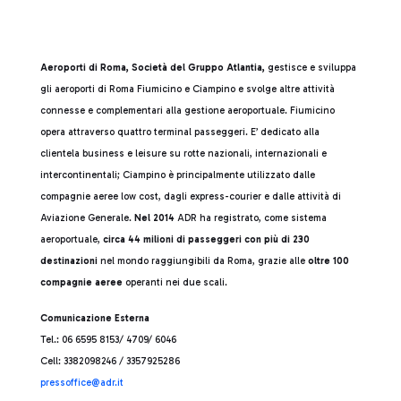
Aeroporti di Roma, Società del Gruppo Atlantia,
gestisce e sviluppa
gli aeroporti di Roma Fiumicino e Ciampino e svolge altre attività
connesse e complementari alla gestione aeroportuale. Fiumicino
opera attraverso quattro terminal passeggeri. E’ dedicato alla
clientela business e leisure su rotte nazionali, internazionali e
intercontinentali; Ciampino è principalmente utilizzato dalle
compagnie aeree low cost, dagli express-courier e dalle attività di
Aviazione Generale.
Nel 2014
ADR ha registrato, come sistema
aeroportuale,
circa 44 milioni di passeggeri con più di 230
destinazioni
nel mondo raggiungibili da Roma, grazie alle
oltre 100
compagnie aeree
operanti nei due scali.
Comunicazione Esterna
Tel.: 06 6595 8153/ 4709/ 6046
Cell: 3382098246 / 3357925286
press
office@adr.it