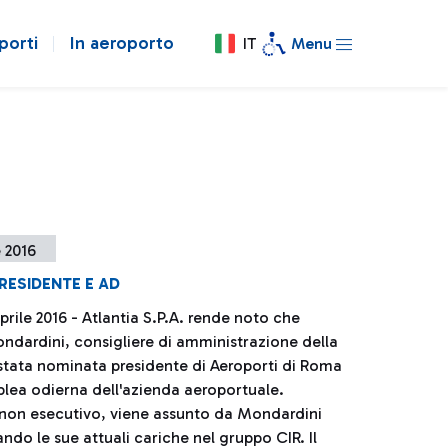
porti
In aeroporto
IT
Menu
e 2016
RESIDENTE E AD
rile 2016 - Atlantia S.P.A. rende noto che
dardini, consigliere di amministrazione della
 stata nominata presidente di Aeroporti di Roma
blea odierna dell'azienda aeroportuale.
, non esecutivo, viene assunto da Mondardini
ndo le sue attuali cariche nel gruppo CIR. Il