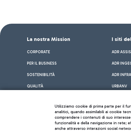
La nostra Mission
I siti d
CORPORATE
ADR ASSI
PER IL BUSINESS
ADR INGE
SOSTENIBILITÀ
ADR INFR
QUALITÀ
URBANV
INNOVATION
Utilizziamo cookie di prima parte per il f
analitici, quando assimilabili ai cookie tec
comprendere i contenuti di suo interesse; 
funzionalità e della navigazione in rete; 
anche attraverso interazioni social networ