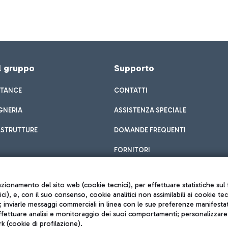
el gruppo
Supporto
STANCE
CONTATTI
GNERIA
ASSISTENZA SPECIALE
ASTRUTTURE
DOMANDE FREQUENTI
FORNITORI
unzionamento del sito web (cookie tecnici), per effettuare statistiche s
nici), e, con il suo consenso, cookie analitici non assimilabili ai cookie te
inviarle messaggi commerciali in linea con le sue preferenze manifestate 
effettuare analisi e monitoraggio dei suoi comportamenti; personalizzare g
k (cookie di profilazione).
Privacy policy