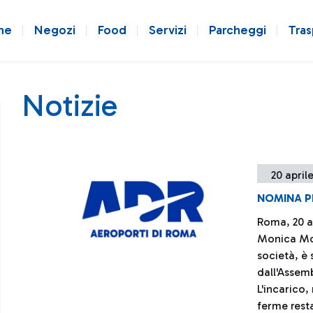
ne
Negozi
Food
Servizi
Parcheggi
Tras
Notizie
20 april
NOMINA P
Roma, 20 ap
Monica Mon
società, è
dall'Assem
L'incarico
ferme resta