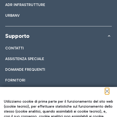
ADR INFRASTRUTTURE
URBANV
Supporto
CONTATTI
ASSISTENZA SPECIALE
DOMANDE FREQUENTI
FORNITORI
Seguici sui social
Utilizziamo cookie di prima parte per il funzionamento del sito web
(cookie tecnici), per effettuare statistiche sul funzionamento dello
stesso (cookie analitici, quando assimilabili ai cookie tecnici), e,
con il suo consenso, cookie analitici non assimilabili ai cookie