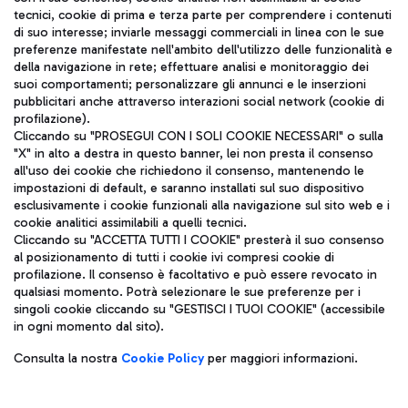
tecnici, cookie di prima e terza parte per comprendere i contenuti
di suo interesse; inviarle messaggi commerciali in linea con le sue
TRAVEL JOURNAL
preferenze manifestate nell'ambito dell'utilizzo delle funzionalità e
della navigazione in rete; effettuare analisi e monitoraggio dei
ITA
suoi comportamenti; personalizzare gli annunci e le inserzioni
pubblicitari anche attraverso interazioni social network (cookie di
profilazione).
Cliccando su "PROSEGUI CON I SOLI COOKIE NECESSARI" o sulla
"X" in alto a destra in questo banner, lei non presta il consenso
all'uso dei cookie che richiedono il consenso, mantenendo le
impostazioni di default, e saranno installati sul suo dispositivo
esclusivamente i cookie funzionali alla navigazione sul sito web e i
Aeroporti di Roma S.p.A. - Società soggetta a direzione e
cookie analitici assimilabili a quelli tecnici.
coordinamento di Mundys S.p.A.
Cliccando su "ACCETTA TUTTI I COOKIE" presterà il suo consenso
al posizionamento di tutti i cookie ivi compresi cookie di
Codice fiscale e Registro delle Imprese di Roma 13032990155 P.
profilazione. Il consenso è facoltativo e può essere revocato in
IVA 06572251004
qualsiasi momento. Potrà selezionare le sue preferenze per i
Capitale sociale 62.224.743,00 int. vers.
singoli cookie cliccando su "GESTISCI I TUOI COOKIE" (accessibile
Sede legale: Via Pier Paolo Racchetti 1 - 00054 Fiumicino (RM)
in ogni momento dal sito).
telefono +39 06 65951
Privacy policy
Note legali
Consulta la nostra
Cookie Policy
per maggiori informazioni.
Mappa sito
Accessibilità