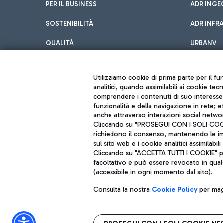
PER IL BUSINESS
ADR INGE
SOSTENIBILITÀ
ADR INFR
QUALITÀ
URBANV
INNOVATION
Utilizziamo cookie di prima parte per il f
analitici, quando assimilabili ai cookie tec
comprendere i contenuti di suo interesse; 
funzionalità e della navigazione in rete; 
anche attraverso interazioni social networ
Cliccando su "PROSEGUI CON I SOLI COOKIE
richiedono il consenso, mantenendo le impo
sul sito web e i cookie analitici assimilabili 
Aeroporti di Roma S.p.A. - Società soggetta a direzione e coordiname
Cliccando su "ACCETTA TUTTI I COOKIE" pre
Codice fiscale e Registro delle Imprese di Roma 13032990155 P. IVA 0
facoltativo e può essere revocato in qual
Capitale sociale 62.224.743,00 int. vers.
Sede legale: Via Pier Paolo Racchetti 1 - 00054 Fiumicino (RM) telefon
(accessibile in ogni momento dal sito).
Consulta la nostra
Cookie Policy
per magg