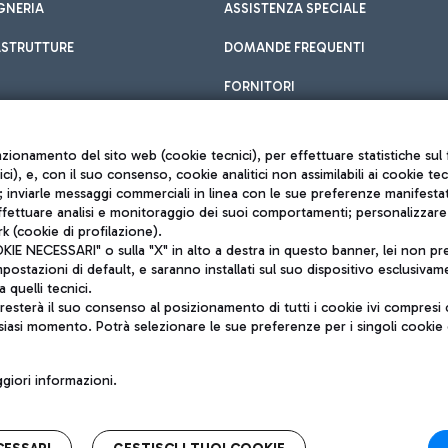
GNERIA
ASSISTENZA SPECIALE
ASTRUTTURE
DOMANDE FREQUENTI
FORNITORI
unzionamento del sito web (cookie tecnici), per effettuare statistiche s
nici), e, con il suo consenso, cookie analitici non assimilabili ai cookie te
inviarle messaggi commerciali in linea con le sue preferenze manifestate 
effettuare analisi e monitoraggio dei suoi comportamenti; personalizzare g
k (cookie di profilazione).
Privacy policy
 NECESSARI" o sulla "X" in alto a destra in questo banner, lei non pres
Note legali
stazioni di default, e saranno installati sul suo dispositivo esclusivame
Mappa sito
a quelli tecnici.
nto di Mundys S.p.A.
Accessibilità
sterà il suo consenso al posizionamento di tutti i cookie ivi compresi c
6572251004
QUALITÀ
siasi momento. Potrà selezionare le sue preferenze per i singoli cooki
o +39 06 65951
iori informazioni.