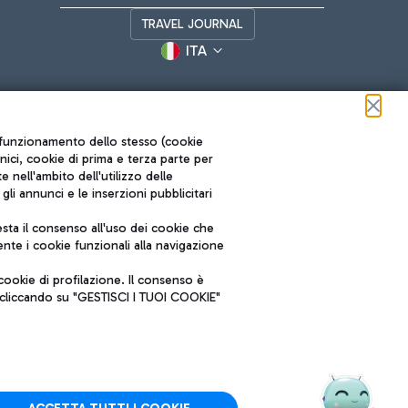
TRAVEL JOURNAL
ITA
ul funzionamento dello stesso (cookie
cnici, cookie di prima e terza parte per
nell'ambito dell'utilizzo delle
li annunci e le inserzioni pubblicitari
ta il consenso all'uso dei cookie che
Roma FCO
nte i cookie funzionali alla navigazione
L'aeroporto stellato
ookie di profilazione. Il consenso è
SOSTENIBILITÀ
INNOVAZIONE
e cliccando su "GESTISCI I TUOI COOKIE"