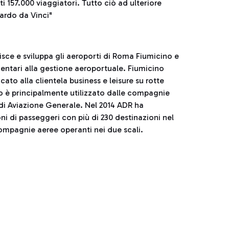
i 157.000 viaggiatori. Tutto ciò ad ulteriore
nardo da Vinci"
sce e sviluppa gli aeroporti di Roma Fiumicino e
entari alla gestione aeroportuale. Fiumicino
ato alla clientela business e leisure su rotte
no è principalmente utilizzato dalle compagnie
à di Aviazione Generale. Nel 2014 ADR ha
ni di passeggeri con più di 230 destinazioni nel
compagnie aeree operanti nei due scali.