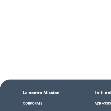
La nostra Mission
I siti d
CORPORATE
ADR ASSI