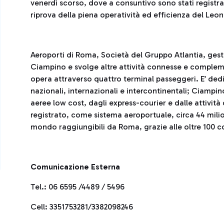
venerdì scorso, dove a consuntivo sono stati registrat
riprova della piena operatività ed efficienza del Leo
Aeroporti di Roma, Società del Gruppo Atlantia, gesti
Ciampino e svolge altre attività connesse e complem
opera attraverso quattro terminal passeggeri. E’ dedic
nazionali, internazionali e intercontinentali; Ciampi
aeree low cost, dagli express-courier e dalle attivit
registrato, come sistema aeroportuale, circa 44 milio
mondo raggiungibili da Roma, grazie alle oltre 100 
Comunicazione Esterna
Tel.: 06 6595 /4489 / 5496
Cell: 3351753281/3382098246