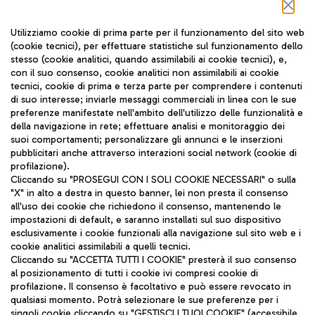
Seguici sui social
Utilizziamo cookie di prima parte per il funzionamento del sito web
(cookie tecnici), per effettuare statistiche sul funzionamento dello
stesso (cookie analitici, quando assimilabili ai cookie tecnici), e,
con il suo consenso, cookie analitici non assimilabili ai cookie
tecnici, cookie di prima e terza parte per comprendere i contenuti
di suo interesse; inviarle messaggi commerciali in linea con le sue
TRAVEL JOURNAL
preferenze manifestate nell'ambito dell'utilizzo delle funzionalità e
della navigazione in rete; effettuare analisi e monitoraggio dei
ITA
suoi comportamenti; personalizzare gli annunci e le inserzioni
pubblicitari anche attraverso interazioni social network (cookie di
profilazione).
Cliccando su "PROSEGUI CON I SOLI COOKIE NECESSARI" o sulla
"X" in alto a destra in questo banner, lei non presta il consenso
all'uso dei cookie che richiedono il consenso, mantenendo le
impostazioni di default, e saranno installati sul suo dispositivo
esclusivamente i cookie funzionali alla navigazione sul sito web e i
Aeroporti di Roma S.p.A. - Società soggetta a direzione e
cookie analitici assimilabili a quelli tecnici.
coordinamento di Mundys S.p.A.
Cliccando su "ACCETTA TUTTI I COOKIE" presterà il suo consenso
al posizionamento di tutti i cookie ivi compresi cookie di
Codice fiscale e Registro delle Imprese di Roma 13032990155 P.
profilazione. Il consenso è facoltativo e può essere revocato in
IVA 06572251004
qualsiasi momento. Potrà selezionare le sue preferenze per i
Capitale sociale 62.224.743,00 int. vers.
singoli cookie cliccando su "GESTISCI I TUOI COOKIE" (accessibile