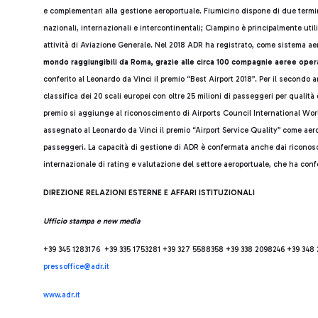
e complementari alla gestione aeroportuale. Fiumicino dispone di due termin
nazionali, internazionali e intercontinentali; Ciampino è principalmente uti
attività di Aviazione Generale. Nel 2018 ADR ha registrato, come sistema ae
mondo raggiungibili da Roma, grazie alle circa 100 compagnie aeree operan
conferito al Leonardo da Vinci il premio “Best Airport 2018”. Per il secondo
classifica dei 20 scali europei con oltre 25 milioni di passeggeri per qualità 
premio si aggiunge al riconoscimento di Airports Council International Wor
assegnato al Leonardo da Vinci il premio “Airport Service Quality” come aero
passeggeri. La capacità di gestione di ADR è confermata anche dai riconoscim
internazionale di rating e valutazione del settore aeroportuale, che ha conf
DIREZIONE RELAZIONI ESTERNE E AFFARI ISTITUZIONALI
Ufficio stampa e new media
+39 345 1283176 +39 335 1753281 +39 327 5588358 +39 338 2098246 +39 348
press
office@adr.it
www.adr.it