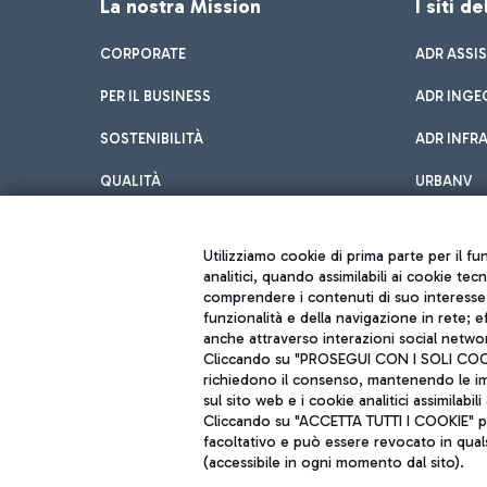
La nostra Mission
I siti d
CORPORATE
ADR ASSI
PER IL BUSINESS
ADR INGE
SOSTENIBILITÀ
ADR INFR
QUALITÀ
URBANV
INNOVATION
Utilizziamo cookie di prima parte per il f
analitici, quando assimilabili ai cookie tec
comprendere i contenuti di suo interesse; 
funzionalità e della navigazione in rete; 
anche attraverso interazioni social networ
Cliccando su "PROSEGUI CON I SOLI COOKIE
richiedono il consenso, mantenendo le impo
sul sito web e i cookie analitici assimilabili 
Aeroporti di Roma S.p.A. - Società soggetta a direzione e coordiname
Cliccando su "ACCETTA TUTTI I COOKIE" pre
Codice fiscale e Registro delle Imprese di Roma 13032990155 P. IVA 0
Capitale sociale 62.224.743,00 int. vers.
facoltativo e può essere revocato in qual
Sede legale: Via Pier Paolo Racchetti 1 - 00054 Fiumicino (RM) telefon
(accessibile in ogni momento dal sito).