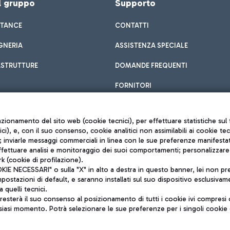
el gruppo
Supporto
STANCE
CONTATTI
GNERIA
ASSISTENZA SPECIALE
ASTRUTTURE
DOMANDE FREQUENTI
FORNITORI
unzionamento del sito web (cookie tecnici), per effettuare statistiche s
nici), e, con il suo consenso, cookie analitici non assimilabili ai cookie te
inviarle messaggi commerciali in linea con le sue preferenze manifestate 
effettuare analisi e monitoraggio dei suoi comportamenti; personalizzare g
k (cookie di profilazione).
Privacy policy
 NECESSARI" o sulla "X" in alto a destra in questo banner, lei non pres
Note legali
stazioni di default, e saranno installati sul suo dispositivo esclusivame
Mappa sito
a quelli tecnici.
nto di Mundys S.p.A.
Accessibilità
sterà il suo consenso al posizionamento di tutti i cookie ivi compresi c
6572251004
QUALITÀ
siasi momento. Potrà selezionare le sue preferenze per i singoli cooki
o +39 06 65951