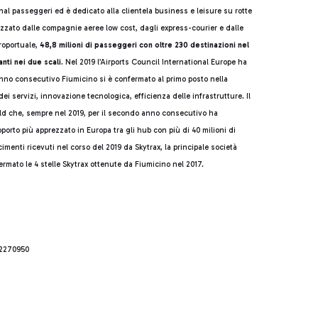
al passeggeri ed è dedicato alla clientela business e leisure su rotte
lizzato dalle compagnie aeree low cost, dagli express-courier e dalle
roportuale,
48,8 milioni di passeggeri con oltre 230 destinazioni nel
ti nei due scali.
Nel 2019 l’Airports Council International Europe ha
 anno consecutivo Fiumicino si è confermato al primo posto nella
dei servizi, innovazione tecnologica, efficienza delle infrastrutture. Il
ld che, sempre nel 2019, per il secondo anno consecutivo ha
porto più apprezzato in Europa tra gli hub con più di 40 milioni di
enti ricevuti nel corso del 2019 da Skytrax, la principale società
ermato le 4 stelle Skytrax ottenute da Fiumicino nel 2017.
 2270950