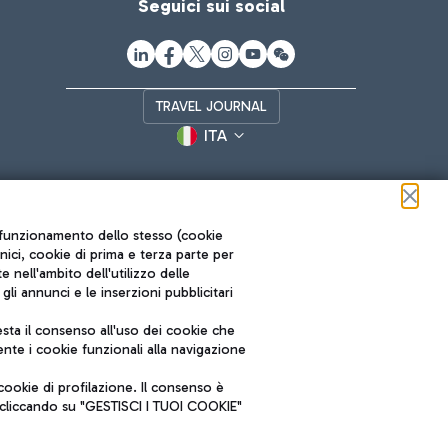
Seguici sui social
TRAVEL JOURNAL
ITA
ul funzionamento dello stesso (cookie
cnici, cookie di prima e terza parte per
nell'ambito dell'utilizzo delle
li annunci e le inserzioni pubblicitari
ta il consenso all'uso dei cookie che
Roma FCO
nte i cookie funzionali alla navigazione
L'aeroporto stellato
ookie di profilazione. Il consenso è
SOSTENIBILITÀ
INNOVAZIONE
e cliccando su "GESTISCI I TUOI COOKIE"