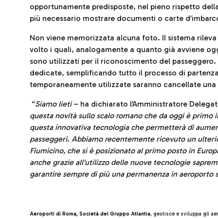
opportunamente predisposte, nel pieno rispetto dell
più necessario mostrare documenti o carte d’imbarc
Non viene memorizzata alcuna foto. Il sistema rilev
volto i quali, analogamente a quanto già avviene oggi
sono utilizzati per il riconoscimento del passeggero.
dedicate, semplificando tutto il processo di partenz
temporaneamente utilizzate saranno cancellate una 
“
Siamo lieti
– ha dichiarato l’Amministratore Delegat
questa novità sullo scalo romano che da oggi è primo in
questa innovativa tecnologia che permetterà di aument
passeggeri
.
Abbiamo recentemente ricevuto un ulterio
Fiumicino, che si è posizionato al primo posto in Europ
anche grazie all’utilizzo delle nuove tecnologie sapremo
garantire sempre di più una permanenza in aeroporto s
Aeroporti di Roma, Società del Gruppo Atlantia
, gestisce e sviluppa gli a