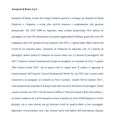
Aeroporti di Roma S.p.A.
Aeroporti di Roma, società del Gruppo Atlantia, gestisce e sviluppa gli aeroporti di Roma
Fiumicino e Ciampino e svolge altre attività connesse e complementari alla gestione
aeroportuale. Nel 2019 ADR ha registrato, come sistema aeroportuale, 49,4 milioni di
passeggeri con oltre 240 destinazioni nel mondo raggiungibili da Roma, grazie alle circa 100
compagnie aeree che operano nei due aeroporti (nel 2021, a seguito degli effetti indotti dal
Covid-19 sul trasporto aereo, l'aeroporto di Fiumicino ha registrato solo 11,7 milioni di
passeggeri, mentre quello di Ciampino ha chiuso l'anno con 2,3 milioni di passeggeri). Nel
2022 l'Airports Council International Europe ha assegnato al Leonardo da Vinci il premio
"Best Airport Award 2022" per la quarta volta in cinque anni. Il premio si aggiunge al
riconoscimento dell'Airports Council International World che, nel 2022, per il quinto anno
consecutivo, ha assegnato al Leonardo da Vinci il premio "Airport Service Quality 2021",
come aeroporto più popolare in Europa tra gli hub con più di 40 milioni di passeggeri. Grazie
a questi risultati, nel 2022 l'ACI ha inserito ADR nel "Director General's Roll of Excellence",
un elenco composto da soli 64 aeroporti in tutto il mondo (su oltre 18.000 aeroporti a livello
globale), che si sono distinti per gli altissimi livelli di qualità offerti ai loro passeggeri.
Importanti riconoscimenti sono stati ottenuti anche nell'ambito dell'innovazione digitale,