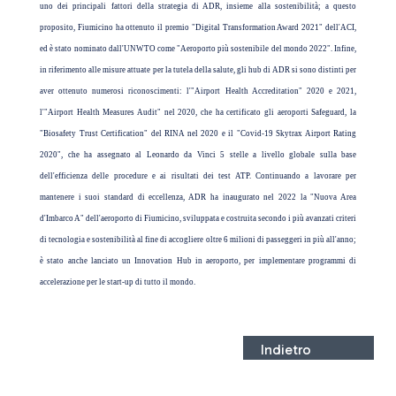
uno dei principali fattori della strategia di ADR, insieme alla sostenibilità; a questo
proposito, Fiumicino ha ottenuto il premio "Digital Transformation Award 2021" dell'ACI,
ed è stato nominato dall'UNWTO come "Aeroporto più sostenibile del mondo 2022". Infine,
in riferimento alle misure attuate per la tutela della salute, gli hub di ADR si sono distinti per
aver ottenuto numerosi riconoscimenti: l'"Airport Health Accreditation" 2020 e 2021,
l'"Airport Health Measures Audit" nel 2020, che ha certificato gli aeroporti Safeguard, la
"Biosafety Trust Certification" del RINA nel 2020 e il "Covid-19 Skytrax Airport Rating
2020", che ha assegnato al Leonardo da Vinci 5 stelle a livello globale sulla base
dell'efficienza delle procedure e ai risultati dei test ATP. Continuando a lavorare per
mantenere i suoi standard di eccellenza, ADR ha inaugurato nel 2022 la "Nuova Area
d'Imbarco A" dell'aeroporto di Fiumicino, sviluppata e costruita secondo i più avanzati criteri
di tecnologia e sostenibilità al fine di accogliere oltre 6 milioni di passeggeri in più all'anno;
è stato anche lanciato un Innovation Hub in aeroporto, per implementare programmi di
accelerazione per le start-up di tutto il mondo.
Indietro