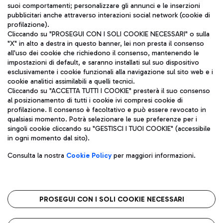
suoi comportamenti; personalizzare gli annunci e le inserzioni
pubblicitari anche attraverso interazioni social network (cookie di
profilazione).
Cliccando su "PROSEGUI CON I SOLI COOKIE NECESSARI" o sulla
"X" in alto a destra in questo banner, lei non presta il consenso
all'uso dei cookie che richiedono il consenso, mantenendo le
impostazioni di default, e saranno installati sul suo dispositivo
esclusivamente i cookie funzionali alla navigazione sul sito web e i
Aeroporti di Roma S.p.A. - Società soggetta a direzione e
cookie analitici assimilabili a quelli tecnici.
coordinamento di Mundys S.p.A.
Cliccando su "ACCETTA TUTTI I COOKIE" presterà il suo consenso
al posizionamento di tutti i cookie ivi compresi cookie di
Codice fiscale e Registro delle Imprese di Roma 13032990155 P.
profilazione. Il consenso è facoltativo e può essere revocato in
IVA 06572251004
qualsiasi momento. Potrà selezionare le sue preferenze per i
Capitale sociale 62.224.743,00 int. vers.
singoli cookie cliccando su "GESTISCI I TUOI COOKIE" (accessibile
Sede legale: Via Pier Paolo Racchetti 1 - 00054 Fiumicino (RM)
in ogni momento dal sito).
telefono +39 06 65951
Privacy policy
Note legali
Consulta la nostra
Cookie Policy
per maggiori informazioni.
Mappa sito
Accessibilità
Roma FCO
L'aeroporto stellato
PROSEGUI CON I SOLI COOKIE NECESSARI
QUALITÀ
SOSTENIBILITÀ
INNOVAZIONE