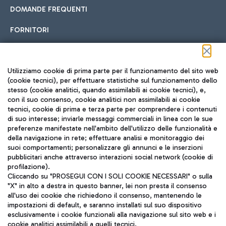
DOMANDE FREQUENTI
FORNITORI
Seguici sui social
Utilizziamo cookie di prima parte per il funzionamento del sito web
(cookie tecnici), per effettuare statistiche sul funzionamento dello
stesso (cookie analitici, quando assimilabili ai cookie tecnici), e,
con il suo consenso, cookie analitici non assimilabili ai cookie
tecnici, cookie di prima e terza parte per comprendere i contenuti
di suo interesse; inviarle messaggi commerciali in linea con le sue
TRAVEL JOURNAL
preferenze manifestate nell'ambito dell'utilizzo delle funzionalità e
della navigazione in rete; effettuare analisi e monitoraggio dei
ITA
suoi comportamenti; personalizzare gli annunci e le inserzioni
pubblicitari anche attraverso interazioni social network (cookie di
profilazione).
Cliccando su "PROSEGUI CON I SOLI COOKIE NECESSARI" o sulla
"X" in alto a destra in questo banner, lei non presta il consenso
all'uso dei cookie che richiedono il consenso, mantenendo le
impostazioni di default, e saranno installati sul suo dispositivo
esclusivamente i cookie funzionali alla navigazione sul sito web e i
Aeroporti di Roma S.p.A. - Società soggetta a direzione e
cookie analitici assimilabili a quelli tecnici.