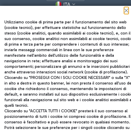
ITA
Utilizziamo cookie di prima parte per il funzionamento del sito web
(cookie tecnici), per effettuare statistiche sul funzionamento dello
stesso (cookie analitici, quando assimilabili ai cookie tecnici), e, con il
suo consenso, cookie analitici non assimilabili ai cookie tecnici, cooki
di prima e terza parte per comprendere i contenuti di suo interesse;
inviarle messaggi commerciali in linea con le sue preferenze
Aeroporti di Roma S.p.A. - Società soggetta a direzione e
manifestate nell'ambito dell'utilizzo delle funzionalità e della
coordinamento di Mundys S.p.A.
navigazione in rete; effettuare analisi e monitoraggio dei suoi
Codice fiscale e Registro delle Imprese di Roma 13032990155 P.
comportamenti; personalizzare gli annunci e le inserzioni pubblicitari
IVA 06572251004
anche attraverso interazioni social network (cookie di profilazione).
Capitale sociale 62.224.743,00 int. vers.
Cliccando su "PROSEGUI CON I SOLI COOKIE NECESSARI" o sulla "X"
Sede legale: Via Pier Paolo Racchetti 1 - 00054 Fiumicino (RM)
in alto a destra in questo banner, lei non presta il consenso all'uso de
cookie che richiedono il consenso, mantenendo le impostazioni di
telefono +39 06 65951
default, e saranno installati sul suo dispositivo esclusivamente i cooki
Privacy policy
Note legali
funzionali alla navigazione sul sito web e i cookie analitici assimilabili 
Mappa sito
Accessibilità
quelli tecnici.
Cliccando su "ACCETTA TUTTI I COOKIE" presterà il suo consenso al
Roma FCO
posizionamento di tutti i cookie ivi compresi cookie di profilazione. Il
L'aeroporto stellato
consenso è facoltativo e può essere revocato in qualsiasi momento.
Potrà selezionare le sue preferenze per i singoli cookie cliccando su