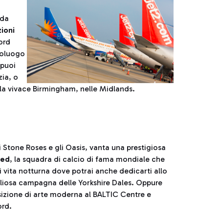
da
ioni
Nord
poluogo
 puoi
zia, o
ella vivace Birmingham, nelle Midlands.
li Stone Roses e gli Oasis, vanta una prestigiosa
ted
, la squadra di calcio di fama mondiale che
 vita notturna dove potrai anche dedicarti allo
igliosa campagna delle Yorkshire Dales. Oppure
sizione di arte moderna al BALTIC Centre e
ord.