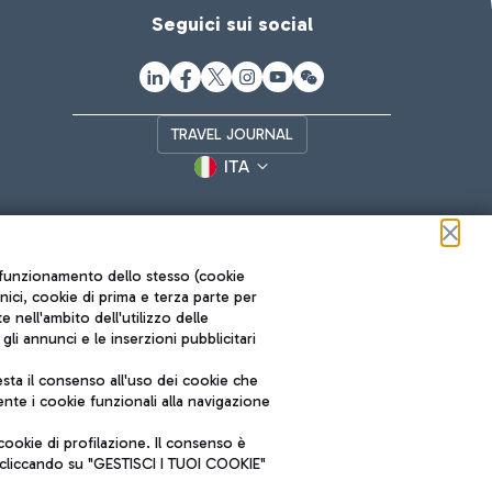
Seguici sui social
TRAVEL JOURNAL
ITA
ul funzionamento dello stesso (cookie
cnici, cookie di prima e terza parte per
nell'ambito dell'utilizzo delle
li annunci e le inserzioni pubblicitari
ta il consenso all'uso dei cookie che
Roma FCO
nte i cookie funzionali alla navigazione
L'aeroporto stellato
ookie di profilazione. Il consenso è
SOSTENIBILITÀ
INNOVAZIONE
e cliccando su "GESTISCI I TUOI COOKIE"