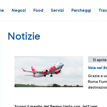
ne
Negozi
Food
Servizi
Parcheggi
Tras
Notizie
12 aprile
Vola nel 
Grazie a u
Roma Fiumi
destinazio
Scopri il meglio del Regno Unito con
Jet2.com