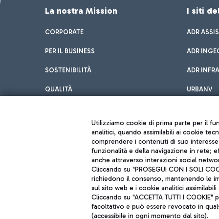
La nostra Mission
I siti d
CORPORATE
ADR ASSI
PER IL BUSINESS
ADR INGE
SOSTENIBILITÀ
ADR INFR
QUALITÀ
URBANV
INNOVATION
Utilizziamo cookie di prima parte per il f
analitici, quando assimilabili ai cookie tec
comprendere i contenuti di suo interesse; 
funzionalità e della navigazione in rete; 
anche attraverso interazioni social networ
Cliccando su "PROSEGUI CON I SOLI COOKIE
richiedono il consenso, mantenendo le impo
sul sito web e i cookie analitici assimilabili 
Aeroporti di Roma S.p.A. - Società soggetta a direzione e coordiname
Cliccando su "ACCETTA TUTTI I COOKIE" pre
Codice fiscale e Registro delle Imprese di Roma 13032990155 P. IVA 0
Capitale sociale 62.224.743,00 int. vers.
facoltativo e può essere revocato in qual
Sede legale: Via Pier Paolo Racchetti 1 - 00054 Fiumicino (RM) telefon
(accessibile in ogni momento dal sito).