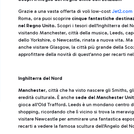
Grazie a una vasta offerta di voli low-cost
Jet2.com
Roma, ora puoi scoprire
cinque fantastiche destinaz
nel Regno Unito
. Scopri i tesori dell'Inghilterra del 
visitando Manchester, città della musica, Leeds, ca
dello Yorkshire, o Newcastle, rinata a nuova vita. Ma
anche visitare Glasgow, la città più grande della Sco
approfittare della novità di quest'anno per recarti n
Inghilterra del Nord
Manchester
, città che ha visto nascere gli Smiths, g
eredità culturale. È anche
sede del Manchester Uni
gioca all'Old Trafford. Leeds è un mondano centro di
shopping, ricordando che lì vicino si trova la merav
visitare Newcastle per ammirare una fantastica espo
recarti a vedere la famosa scultura dell'Angelo del N