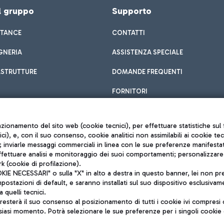
el gruppo
Supporto
STANCE
CONTATTI
GNERIA
ASSISTENZA SPECIALE
ASTRUTTURE
DOMANDE FREQUENTI
FORNITORI
unzionamento del sito web (cookie tecnici), per effettuare statistiche s
nici), e, con il suo consenso, cookie analitici non assimilabili ai cookie te
inviarle messaggi commerciali in linea con le sue preferenze manifestate 
effettuare analisi e monitoraggio dei suoi comportamenti; personalizzare g
k (cookie di profilazione).
Privacy policy
 NECESSARI" o sulla "X" in alto a destra in questo banner, lei non pres
Note legali
stazioni di default, e saranno installati sul suo dispositivo esclusivame
Mappa sito
a quelli tecnici.
nto di Mundys S.p.A.
Accessibilità
sterà il suo consenso al posizionamento di tutti i cookie ivi compresi c
6572251004
QUALITÀ
siasi momento. Potrà selezionare le sue preferenze per i singoli cooki
o +39 06 65951