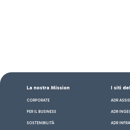
La nostra Mission
I siti d
CORPORATE
ADR ASSI
PER IL BUSINESS
ADR INGE
SOSTENIBILITÀ
ADR INFR