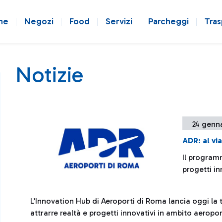
ne
Negozi
Food
Servizi
Parcheggi
Tras
Notizie
24 genn
ADR: al vi
Il program
progetti in
L’Innovation Hub di Aeroporti di Roma lancia oggi la t
attrarre realtà e progetti innovativi in ambito aeropo