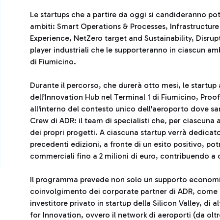
Le startups che a partire da oggi si candideranno po
ambiti: Smart Operations & Processes, Infrastruct
Experience, NetZero target and Sustainability, Disrup
player industriali che le supporteranno in ciascun amb
di Fiumicino.
Durante il percorso, che durerà otto mesi, le startup a
dell’Innovation Hub nel Terminal 1 di Fiumicino, Proo
all'interno del contesto unico dell'aeroporto dove s
Crew di ADR: il team di specialisti che, per ciascuna 
dei propri progetti. A ciascuna startup verrà dedica
precedenti edizioni, a fronte di un esito positivo, p
commerciali fino a 2 milioni di euro, contribuendo a d
Il programma prevede non solo un supporto economico
coinvolgimento dei corporate partner di ADR, come P
investitore privato in startup della Silicon Valley, di a
for Innovation, ovvero il network di aeroporti (da olt