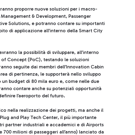
tranno proporre nuove soluzioni per i macro-
ure Management & Development, Passenger
tive Solutions, e potranno contare su importanti
ito di applicazione all’interno della Smart City
vranno la possibilità di sviluppare, all’interno
f of Concept (PoC), testando le soluzioni
aranno seguite dai membri dell’Innovation Cabin
area di pertinenza, le supporterà nello sviluppo
to un budget di 80 mila euro e, come nelle due
otranno contare anche su potenziali opportunità
efinire l’aeroporto del futuro.
 nella realizzazione dei progetti, ma anche il
lug and Play Tech Center, il più importante
ltri partner industriali e accademici e di Airports
re 700 milioni di passeggeri all’anno) lanciato da