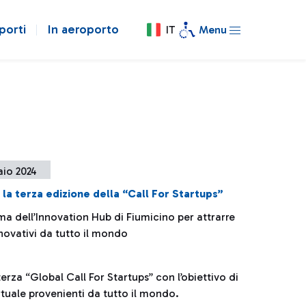
porti
In aeroporto
IT
Menu
aio 2024
a la terza edizione della “Call For Startups”
ma dell’Innovation Hub di Fiumicino per attrarre
novativi da tutto il mondo
erza “Global Call For Startups” con l’obiettivo di
rtuale provenienti da tutto il mondo.