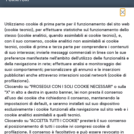
Seguici sui social
Utilizziamo cookie di prima parte per il funzionamento del sito web
(cookie tecnici), per effettuare statistiche sul funzionamento dello
stesso (cookie analitici, quando assimilabili ai cookie tecnici), e,
con il suo consenso, cookie analitici non assimilabili ai cookie
tecnici, cookie di prima e terza parte per comprendere i contenuti
di suo interesse; inviarle messaggi commerciali in linea con le sue
TRAVEL JOURNAL
preferenze manifestate nell'ambito dell'utilizzo delle funzionalità e
della navigazione in rete; effettuare analisi e monitoraggio dei
ITA
suoi comportamenti; personalizzare gli annunci e le inserzioni
pubblicitari anche attraverso interazioni social network (cookie di
profilazione).
Cliccando su "PROSEGUI CON I SOLI COOKIE NECESSARI" o sulla
"X" in alto a destra in questo banner, lei non presta il consenso
all'uso dei cookie che richiedono il consenso, mantenendo le
impostazioni di default, e saranno installati sul suo dispositivo
esclusivamente i cookie funzionali alla navigazione sul sito web e i
Aeroporti di Roma S.p.A. - Società soggetta a direzione e
cookie analitici assimilabili a quelli tecnici.
coordinamento di Mundys S.p.A.
Cliccando su "ACCETTA TUTTI I COOKIE" presterà il suo consenso
al posizionamento di tutti i cookie ivi compresi cookie di
Codice fiscale e Registro delle Imprese di Roma 13032990155 P.
profilazione. Il consenso è facoltativo e può essere revocato in
IVA 06572251004