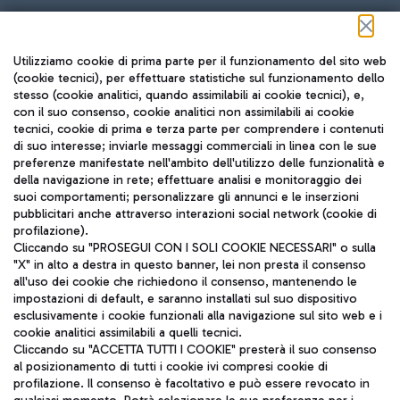
Seguici sui social
Utilizziamo cookie di prima parte per il funzionamento del sito web
(cookie tecnici), per effettuare statistiche sul funzionamento dello
stesso (cookie analitici, quando assimilabili ai cookie tecnici), e,
con il suo consenso, cookie analitici non assimilabili ai cookie
tecnici, cookie di prima e terza parte per comprendere i contenuti
di suo interesse; inviarle messaggi commerciali in linea con le sue
TRAVEL JOURNAL
preferenze manifestate nell'ambito dell'utilizzo delle funzionalità e
della navigazione in rete; effettuare analisi e monitoraggio dei
ITA
suoi comportamenti; personalizzare gli annunci e le inserzioni
pubblicitari anche attraverso interazioni social network (cookie di
profilazione).
Cliccando su "PROSEGUI CON I SOLI COOKIE NECESSARI" o sulla
"X" in alto a destra in questo banner, lei non presta il consenso
all'uso dei cookie che richiedono il consenso, mantenendo le
impostazioni di default, e saranno installati sul suo dispositivo
esclusivamente i cookie funzionali alla navigazione sul sito web e i
Aeroporti di Roma S.p.A. - Società soggetta a direzione e
cookie analitici assimilabili a quelli tecnici.
coordinamento di Mundys S.p.A.
Cliccando su "ACCETTA TUTTI I COOKIE" presterà il suo consenso
al posizionamento di tutti i cookie ivi compresi cookie di
Codice fiscale e Registro delle Imprese di Roma 13032990155 P.
profilazione. Il consenso è facoltativo e può essere revocato in
IVA 06572251004