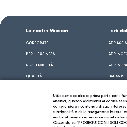
La nostra Mission
I siti d
CORPORATE
ADR ASSI
PER IL BUSINESS
ADR INGE
SOSTENIBILITÀ
ADR INFR
QUALITÀ
URBANV
INNOVATION
Utilizziamo cookie di prima parte per il f
analitici, quando assimilabili ai cookie tec
comprendere i contenuti di suo interesse; 
funzionalità e della navigazione in rete; 
anche attraverso interazioni social networ
Cliccando su "PROSEGUI CON I SOLI COOKIE