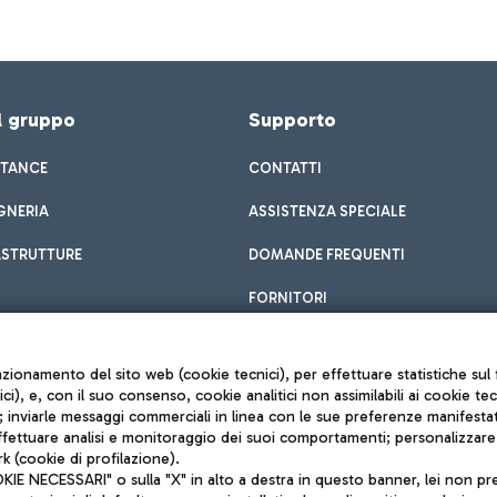
el gruppo
Supporto
STANCE
CONTATTI
GNERIA
ASSISTENZA SPECIALE
ASTRUTTURE
DOMANDE FREQUENTI
FORNITORI
unzionamento del sito web (cookie tecnici), per effettuare statistiche s
nici), e, con il suo consenso, cookie analitici non assimilabili ai cookie te
inviarle messaggi commerciali in linea con le sue preferenze manifestate 
effettuare analisi e monitoraggio dei suoi comportamenti; personalizzare g
k (cookie di profilazione).
Privacy policy
 NECESSARI" o sulla "X" in alto a destra in questo banner, lei non pres
Note legali