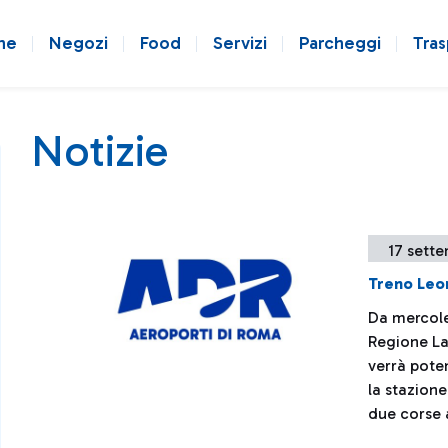
ne
Negozi
Food
Servizi
Parcheggi
Tras
Notizie
17 sett
Treno Leo
Da mercole
Regione La
verrà poten
la stazion
due corse 