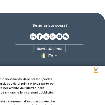
Seguici sui social
TRAVEL JOURNAL
ITA
ul funzionamento dello stesso (cookie
cnici, cookie di prima e terza parte per
nell'ambito dell'utilizzo delle
li annunci e le inserzioni pubblicitari
ta il consenso all'uso dei cookie che
Roma FCO